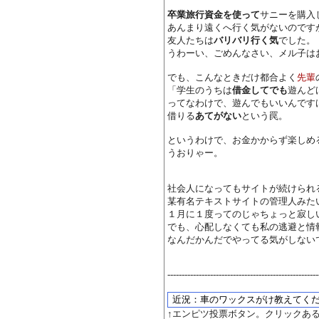
卒業旅行資金を使って
サニーを購入
あんまり遠くへ行く気がないのです
友人たちは
バリバリ行く気
でした。
うわーい、ごめんなさい、メル子は
でも、こんなときだけ都合よく
先輩
「学生のうちは
借金してでも
遊んど
ってなわけで、遊んでもいいんです
借りる
あてがない
という罠。
というわけで、お金かからず楽しめ
うおりゃー。
社会人になってもサイトが続けられ
某有名テキストサイトの管理人みた
１月に１度ってのじゃちょっと寂し
でも、心配しなくても私の逃避と情
なんだかんだでやってる気がしない
-----------------------------------------------------
↑エンピツ投票ボタン。クリックあ