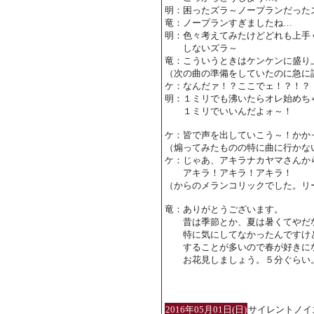
明：困ったズラ～ノープランだった
竜：ノープランすぎましたね…
明：色々考えてみたけどどれも上手
しないズラ～
竜：こういうときはケンケンに盛り
（次の曲の準備をしていたのに急に
ケ：なんだァ！？ここでェ！？
明：１ミリでも沸いたらオレ始めち
１ミリでいいんだよォ～！
ケ：皆で声を出していこう～！かか
（煽ってみたものの特に曲に行かな
ケ：じゃあ、アキラナカヤマさんか
アキラ！アキラ！アキラ！
（からのメランコリックでした。リ
竜：ありがとうございます。
昔は季節とか、夏は暑くてやだ
特に気にしてなかったんですけど
することが多いので春が好きに
お花見しましょう。５分ぐらい。
2016年05月01日(日)
サイレントノイ