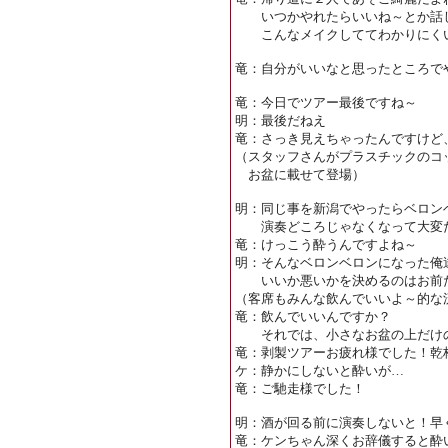
いつかやれたらいいね～とか話
こんなメイクしててわかりにくい
竜：自分がいいなと思ったところで
竜：今日でツアー最後ですね～
明：最後だねえ
竜：さっき見えちゃったんですけど
（スタッフさんがプラスチックのコ
お盆に載せて登場）
明：同じ事を新潟でやったらベロン
演奏どころじゃなくなって大変だ
竜：けっこう酔うんですよね～
明：そんなベロンベロンになった俺
いいか悪いかを決めるのはお前
（客席もみんな飲んでいいよ～的な
竜：飲んでいいんですか？
それでは、小さなお盆の上だけの
竜：剥製ツアーお疲れ様でした！乾
ケ：静かにしないと酔いが…
竜：ご馳走様でした！
明：酒が回る前に演奏しないと！早
竜：ケンちゃん深くお辞儀すると酔