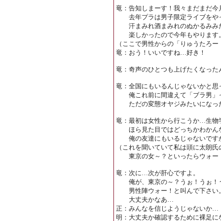
竜：告知しまーす！我々まだまだ今
去年プラは男子限定ライブをやっ
汗まみれ酒まみれのぬかるみみた
楽しかったので今年もやります。BOY
（ここで男性からの「りゅうたろー
竜：おう！いいですね…好き！
竜：奇声のひとつも上げたくなった
竜：全国にもいるんじゃないかと思
俺これ前に間違えて「ブラ男」っ
ただの変態オヤジみたいになった
竜：最初は女性から行こうか…生物
ほら見た目ではどっちかわかん
俺の友達にもいるじゃないです
（これを聞いていて私は頭に太朗氏
東京の女～？といったらウォー！
竜：次に…次が肝心ですよ。
俺が、東京の～？うぉ！うぉ！う
男性陣ウォー！と叫んで下さい
大丈夫かなあ…
正：みんなを信じようじゃないか…
明：大丈夫か確認するために裸足に