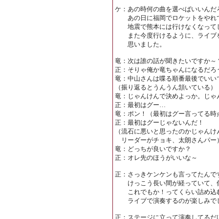
ケ：あの時何の曲を選べばいいんだ
あの日に福岡でロケットをやれて
地震で熊本には行けなくなってし
また今度行けるように、ライブを
思いました。
竜：次は誰の話が聞きたいですか～
正：そりゃ俺か竜ちゃんになるだろ
竜：中山さんは喋る順番最後でいい
（振り返るとうんうん頷いている）
竜：じゃんけんで決めよっか。じゃ
正：最初はグー…
竜：ポン！（最初はグー言ってる時
正：最初はグーじゃないんだ！
（流石に悪いと思ったのかじゃんけ
リーダーがチョキ、太朗さんパー
竜：どっちが良いですか？
正：オレ先のほうがいいな～
正：さっきケンケンも言ってたんで
けっこう長い間が経っていて、個
これでもか！ってくらい詰め込
ライブで演奏するのが楽しみで
正：ステージに立って演奏してるだ