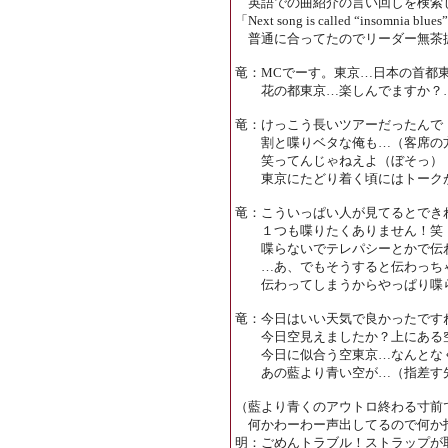
英語での曲紹介の言い回しを検索
「Next song is called “insomnia blu
普通に合ってたのでリーダー無茶
竜：MCでーす。東京…日本の首都
花の都東京…楽しんでますか？
竜：けっこう長いツアーだったんで
割と喋りベタな俺も…（客席の方
笑ってんじゃねえよ（ぼそっ）
東京にたどり着く頃にはトークが
竜：こういっぱい人が見てるとでき
１つも喋りたくありません！笑
喋らないでテレパシーとかで伝わ
…あ、でもそうすると伝わっちゃ
伝わってしまうからやっぱり喋ら
竜：今日はいい天気で良かったです
今日空見えましたか？上にある
今日に似合う空東京…なんとなく
あの藍より青い空が…（指差す先
（藍より青くのアウトロ終わる寸前
何かわーわー声出してるので何か
明：ごめんトラブル！ストラップが