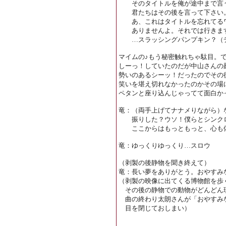
そのタイトルを俺が途中まで言
君たちはその後を言って下さい
あ、これはタイトルを忘れてるワ
ありませんよ。それでは行きま
…スラッシングパンプキン？（
マイムの♪もう秘密触れちゃ駄目。
しーっ！していたのだが中山さんの
勢いのあるシーッ！だったのでその
笑いを堪え切れなかったのかその場
ペタンと座り込んじゃってて面白か
竜：（両手上げてナナメりながら）
振りした？ウソ！僕らとシンクロ
ここからはもっともっと、心も体
竜：ゆっくりゆっくり…スロウ
（剥製の後静物を聞き終えて）
竜：長い夢をありがとう。おやすみ
（剥製の映像に出てくる博物館を歩
その後の静物での動物がどんどん
曲の終わり太朗さんが「おやすみ
目を閉じておしまい）