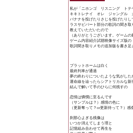
私が「ニホンゴ リスニング トテ
キキトレナイ オレ ジャングル 
バナナを投げたりさじを投げたりし
ラスサビパート部分の歌詞の聞き取
教えていただいたので
（ありがとうございます。ゲームの
ゲーム内容紹介試聴映像サイズ版の
歌詞聞き取りメモの追加版を書き足
プラットホームは白く
最終列車が通過
夢の終わりについたような気がした
運命線を辿ったらシアトリカルな新
結んで解いて手のひらに何残すの
恋情は憐憫に至るんです
（サンプルは？）感情の色に
（更新奪って？or更新待って？）感
刹那心よぎる残像は
いつか消えてしまう理と
記憶組み合わせて再生を