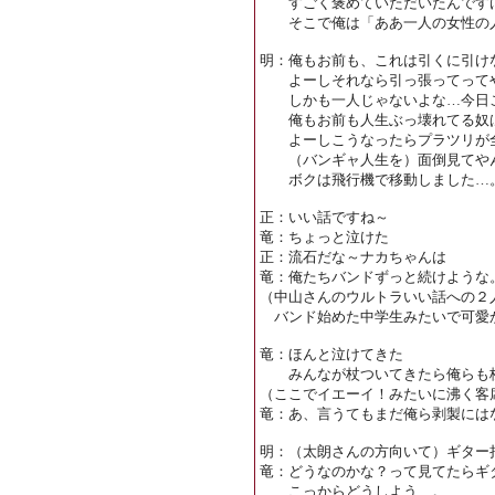
すごく褒めていただいたんです
そこで俺は「ああ一人の女性の人
明：俺もお前も、これは引くに引け
よーしそれなら引っ張ってって
しかも一人じゃないよな…今日こ
俺もお前も人生ぶっ壊れてる奴ば
よーしこうなったらプラツリが
（バンギャ人生を）面倒見てやん
ボクは飛行機で移動しました…
正：いい話ですね～
竜：ちょっと泣けた
正：流石だな～ナカちゃんは
竜：俺たちバンドずっと続けような
（中山さんのウルトラいい話への２
バンド始めた中学生みたいで
竜：ほんと泣けてきた
みんなが杖ついてきたら俺らも杖
（ここでイエーイ！みたいに沸く客
竜：あ、言うてもまだ俺ら剥製には
明：（太朗さんの方向いて）ギター
竜：どうなのかな？って見てたらギ
こっからどうしよう…。