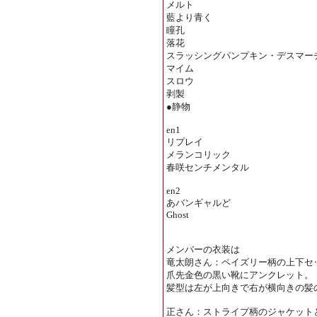
メルト
藍より青く
瞳孔
落花
スラッシングパンプキン・デスマー
マイム
スロウ
剥製
●静物
en1
リプレイ
メランコリック
春咲センチメンタル
en2
あバンギャルど
Ghost
メンバーの衣装は
竜太朗さん：ペイズリー柄の上下セ
爪先金色の黒い靴にアンクレット。
髪型は左が上向きで右が横向きの髪
正さん：ストライプ柄のジャケット