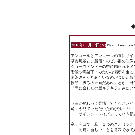
2016年05月12日(木)
PlasticTree
アンコールとアンコールの間にサイ
演奏風景と、新宿？のビル群の映像
ショーウィンドーの中に飾られるメ
階段や高架下？みたいな場所を走る
太朗さんが耳みたいなのがついた仮
後半「後ろの正面だあれ」とか「君
「間に合わせの星キラキラ」みたい
（曲が終わって登場してくるメンバ
竜：今見ていただいたのが我々の
「サイレントノイズ」っていう新
竜：今日で一旦、１つのこと（ツア
同時に新しいことを発表できて