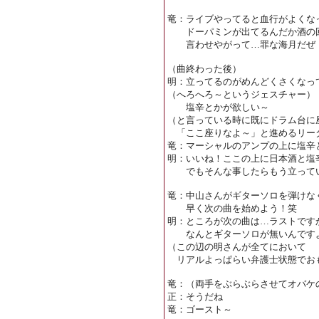
竜：ライブやってると血行がよくな
ドーパミンが出てるんだか酒の回
言わせやがって…罪な海月だぜ
（曲終わった後）
明：立ってるのがめんどくさくなっ
（へろへろ～というジェスチャー）
塩辛とかが欲しい～
（と言っている時に既にドラム台に
「ここ座りなよ～」と進めるリー
竜：マーシャルのアンプの上に塩辛
明：いいね！ここの上に日本酒と塩
でもそんな事したらもう立ってい
竜：中山さんがギターソロを弾けな
早く次の曲を始めよう！笑
明：ところが次の曲は…ラストです
なんとギターソロが無いんです
（この辺の明さんが全てにおいて
リアルよっぱらい弁護士状態でお
竜：（両手をぶらぶらさせてオバケ
正：そうだね
竜：ゴースト～