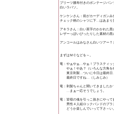
プリーツ腰布付きのボンテージパン
白いラバソ。
ケンケンさん：前がカーディガンみ
チェック柄のシャツに下…はあまり
アキラさん：白い英字のかかれた黒
レザーっぽいぴったりした素材の黒
アンコールはみなさん白いツアーＴ
まずはＭＣなどを～。
竜：やぁやぁ…やぁ！プラスティッ
やぁ！やあ？（いろんな方角を
東京剥製…ついに今日は最終日…
最終日ですね…（しみじみ）
竜：剥製ちゃんと聞いてきましたか
…まぁ一応そうでしょう。
竜：皆様の魂を引っこ抜きにやって
男性４人組ロックバンドのプラス
どうか楽しんでいって下さ～い