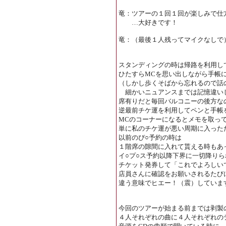
竜：ツアーの１回１回が楽しみで仕
…大好きです！
竜：（最後１人残ってマイクなしで
スタンディングの時は帰路を利用し
ひたすらMCを思い出しながら手帳
（しかし歩くそばから忘れるので話
細かいニュアンスまでは記憶違い
席有りだと毎回バルコニーの後方な
逆最前チケ運を利用してペンと手帳
MCのコーナーになるとメモを取っ
単に私のチケ運が悪い周期に入った
以前のぴ○予約の時は
１階席の隙間に入れて貰える時もあ
イ○プ○ス予約以降下界に一切降り
チケット発券して「これでよろしい
店員さんに確認をお願いされるたび
違う意味でヒエー！（震）していま
今回のツアーが始まる前までは剥製
４人それぞれの曲に４人それぞれの