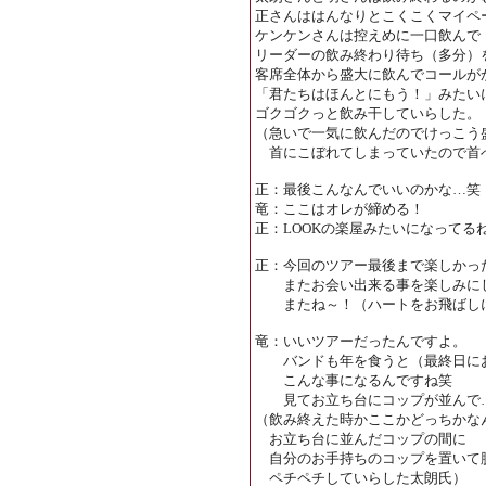
正さんははんなりとこくこくマイペ
ケンケンさんは控えめに一口飲んで
リーダーの飲み終わり待ち（多分）
客席全体から盛大に飲んでコールが
「君たちはほんとにもう！」みたい
ゴクゴクっと飲み干していらした。
（急いで一気に飲んだのでけっこう
首にこぼれてしまっていたので首
正：最後こんなんでいいのかな…笑
竜：ここはオレが締める！
正：LOOKの楽屋みたいになってる
正：今回のツアー最後まで楽しかっ
またお会い出来る事を楽しみに
またね～！（ハートをお飛ばしに
竜：いいツアーだったんですよ。
バンドも年を食うと（最終日にお
こんな事になるんですね笑
見てお立ち台にコップが並んで
（飲み終えた時かここかどっちかな
お立ち台に並んだコップの間に
自分のお手持ちのコップを置いて
ペチペチしていらした太朗氏）