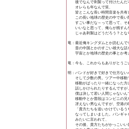
後でなんで剥製って付けたんだろ
オレらも年なんで笑、
皆とこんな長い時間音楽を共有
この長い地球の歴史の中で長い間
すごい事だな～って思って、それ
いいなと思って、俺らが残すんな
じゃあ剥製はどうだろう？とな
竜：最近俺キングダムとか読むんで
昔の中国とかのすごい雄大な話
宇宙とか地球の歴史の事とか考
竜：今も、これからもありがとうご
明：バンドが好きで好きで仕方ない
そして少数の男。ツアー中移動で
移動がばったり一緒になった方に
話しかけられたりするんですが
僕は決して若い人間じゃないん
移動中とか普段はコンビニの兄
冴えない男なんですが、空港の
「貴方たちを追いかけているうち
なってしまいました。バンギャを
みたいに言われて、
その後、貴方たちがかっこいい音