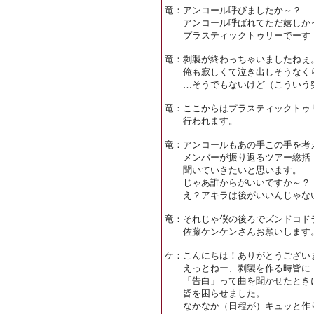
竜：アンコール呼びましたか～？
アンコール呼ばれてただ嬉しか
プラスティックトゥリーでーす
竜：剥製が終わっちゃいましたねぇ
俺も寂しくて泣き出しそうなく
…そうでもないけど（こういう突
竜：ここからはプラスティックトゥ
行われます。
竜：アンコールもあの手この手を考
メンバーが振り返るツアー総括
聞いていきたいと思います。
じゃあ誰からがいいですか～？
え？アキラは後がいいんじゃない
竜：それじゃ僕の後ろでズンドコド
佐藤ケンケンさんお願いします
ケ：こんにちは！ありがとうござい
えっとねー、剥製を作る時皆に
「告白」って曲を聞かせたときに
皆を困らせました。
なかなか（日程が）キュッと作