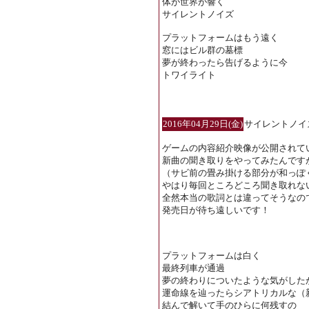
体が世界が響く
サイレントノイズ
プラットフォームはもう遠く
窓にはビル群の墓標
夢が終わったら告げるように今
トワイライト
2016年04月29日(金)
サイレントノイ
ゲームの内容紹介映像が公開されて
新曲の聞き取りをやってみたんです
（サビ前の畳み掛ける部分が和っぽ
やはり毎回ところどころ聞き取れな
全然本当の歌詞とは違ってそうなの
発売日が待ち遠しいです！
プラットフォームは白く
最終列車が通過
夢の終わりについたような気がした
運命線を辿ったらシアトリカルな（
結んで解いて手のひらに何残すの