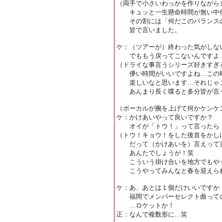
（両手で小さいわっかを作りながら
キュッと一生懸命時間が無い中
その割には「何だこのバランスの
皆で言いました。
ケ：（ツアーが）終わった気がしな
でももう戻ってこないんですよ…
（ドライな事言うシリーズ好きすぎ
儚い時間がいいですよね…この時
楽しいなと思います…それじゃ
あんまり長く喋ると多分皆が言う
（ボーカルが腕を上げて何かケンケ
ケ：かけあいやって良いですか？
オイが「トウ！」って言ったら「
（トウ！キョウ！をした後首をかし
だって（かけあいを）言えって
あんたでしょうが！笑
こういう掛け合いを地方でもやっ
こうやってみんなと春を迎えられ
ケ：あ、あとは１個だけいいですか
福岡でメンバーセレクト曲っての
…ロケットか！
正：なんで複数形に…笑