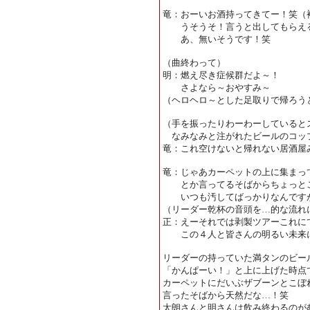
竜：おーいお酒持ってきてー！笑（
うそうそ！言うと出してもらえ
あ、無いそうです！笑
（曲終わって）
明：燃え尽き症候群だよ～！
さよなら～おやすみ～
（ヘロヘロ～とした足取りで帰ろう
（手を振ったりわーわーしていると
なみなみと注がれたビールのコッ
竜：これ空けないと帰れない居酒屋
竜：じゃあカーペットの上に集まっ
とか言ってるそばからちょっと
いつも汚してばっかりなんです
（リーダー乾杯の音頭を…的な流れ
正：えーそれでは剥製ツアーこれに
この４人と皆さんの明るい未来
リーダーの持っていた満タンのビー
「かんぱーい！」と上に上げた時点
カーペットにだいぶザブーンとこぼ
言ったそばから天然だな…！笑
太朗さんと明さんは飲み終わるのが