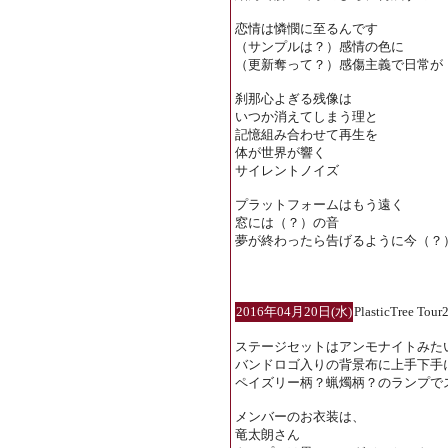
恋情は憐憫に至るんです
（サンプルは？）感情の色に
（更新奪って？）感傷主義で日常が
刹那心よぎる残像は
いつか消えてしまう理と
記憶組み合わせて再生を
体が世界が響く
サイレントノイズ
プラットフォームはもう遠く
窓には（？）の音
夢が終わったら告げるように今（？
2016年04月20日(水)
PlasticTree
ステージセットはアンモナイトみた
バンドロゴ入りの背景布に上手下手
ペイズリー柄？蝋燭柄？のランプで
メンバーのお衣装は、
竜太朗さん