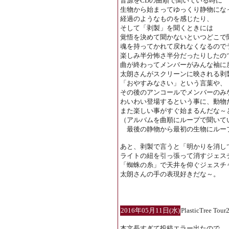
音源をCDの曲順で聞いている時に
生物から始まってゆっくり静物にな
経過のようなものを感じたり、
そして「剥製」を聞くときには
覚悟を決めて聞かないといつどこで
魂を持ってかれて戻れなくなるので
楽しみ半分怖さ半分だったりしたの
曲が終わってメンバーがみんな袖に
太朗さんがスクリーンに映される剥
「おやすみなさい」という言葉や、
その後のアンコールでメンバーのみ
わいわい登場するという事に、動物
また楽しい事がすぐ始まるんだな～
（アルバムを曲順にループで聞いて
最後の静物から最初の生物にルー
あと、剥製で言うと「明かりを消し
ライトの紐を引っ張って消すジェス
「蜘蛛の糸」で天井を仰ぐジェスチ
太朗さんの手の表現好きだな～。
2016年05月11日(水)
PlasticTree
本文長すぎて投稿エラー出たので