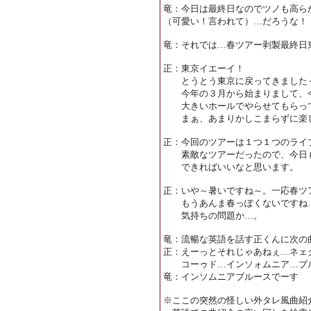
竜：今日は最終日なのでツノも高ら
（可愛い！言われて）…だろうな！
竜：それでは…春ツアー剥製最終日
正：東京イエーイ！
とうとう東京に戻ってきました
今年の３月から始まりまして、今
大きいホールでやらせてもらっ
まぁ、あまりかしこまらずに楽し
正：今回のツアーは１つ１つのライ
素敵なツアーだったので、今日も
できればいいなと思います。
正：いや～暑いですね～。一応春ツ
もうあんま春っぽくないですね…
気持ちの問題か…。
竜：流暢な英語を話す正くんに次の
正：えーっとそれじゃあねぇ…ネェ
コーゥド…インソォムニア…ブル
竜：インソムニアブルースでーす
※ここの突然の怪しい外タレ風曲紹