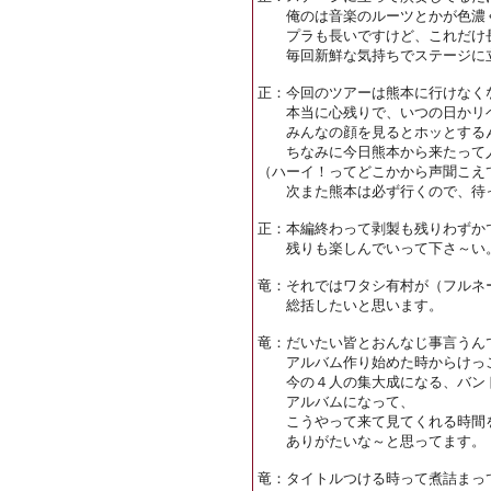
俺のは音楽のルーツとかが色濃く
プラも長いですけど、これだけ長
毎回新鮮な気持ちでステージに立
正：今回のツアーは熊本に行けなく
本当に心残りで、いつの日かリベ
みんなの顔を見るとホッとする
ちなみに今日熊本から来たって
（ハーイ！ってどこかから声聞こえ
次また熊本は必ず行くので、待っ
正：本編終わって剥製も残りわずか
残りも楽しんでいって下さ～い
竜：それではワタシ有村が（フルネ
総括したいと思います。
竜：だいたい皆とおんなじ事言うん
アルバム作り始めた時からけっこ
今の４人の集大成になる、バンド
アルバムになって、
こうやって来て見てくれる時間を
ありがたいな～と思ってます。
竜：タイトルつける時って煮詰まっ