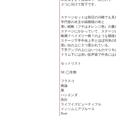
２つに分けて投下です。
ステージセットは初日の川崎でも見
半円形の水玉や縞模様の布と
青い緞帳（フチはオレンジ色）の書
ステージにかかっていて、ステージ
蝋燭？ペイズリー柄？のような模様
ステージ下手中央上手とほぼ均等の
黒い台の上に５つ置かれている。
下手アンプの上にはいつものマリモ
ドラム下には赤い拡声器で中央には
セットリスト
SE:◯生物
フラスコ
曲論
梟
ハシエンダ
告白
ライフイズビューティフル
インソムニアブルース
float