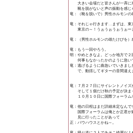
大きい会場だと皆さんが一斉に声
靴を脱がないと声の振動を感じ
竜：（靴を脱いで）男性ホルモンの
竜：それじゃ行きます…まずは、東
東京の～！うぉうぉうぉうぉー
竜：（男性ホルモンの雄たけびを）
竜：もう一回やろう。
明：やめときなよ。どっか地方で２
何事もなかったかのように急いで
竜：逃げるように曲急いでいきまし
で、動揺してギターの音間違え
竜：７月２７日にサイレントノイズ
そして１個だけ秋の予定が決ま
１０月１０日に国際フォーラムA
竜：他の日程はまだ詳細未定なんで
国際フォーラムは俺とか正君が好
見に行ったことがあって
正：バウハウスとかね～。
竜：帰り道に２人であそこ綺麗だよ