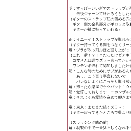
明：すっげーいい所でストラップが
最後ジャーンて終わろうとしたら
（ギターのストラップ紐の留める穴
ギター側の金具部分がポロッと取
ギターが袖に持ってかれる）
正：イエーイ！ストラップが取れる
（ギター持ってくる間をつなぐリー
竜：ヅラが吹っ飛ぶほど盛り上がっ
（これ一瞬！？！？だったけどアキ
コマさん口調でズラ～言ってたか
ワンテンポ遅れて認知しました汗
明：こんな時のためにサブがあるん
あっ、こう言う事言わないで
バレないようにこっそり取り替え
竜：帰ったら楽屋でケツバット１０
明：覚悟しております…ニホンザル
竜：それじゃあ愛情を込めて叩きま
竜：東京！まだまだ続くズラ～！
（ギター戻ってきたところで藍より
（スラッシング略の前）
竜：剥製の中で一番猛々しくなれる