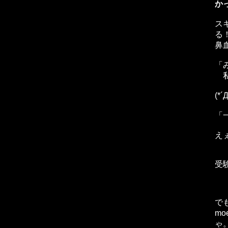
かっ
ス
る
鼻
「
私
(*´
「
え
受
で
m
ゃ