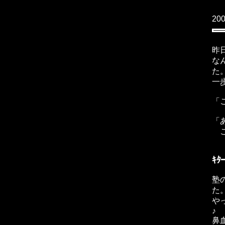
20
昨
な
た
一
「
「
こ
ｷ
塾
た。
や
♪
鼻