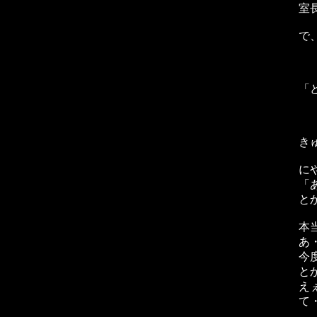
室
で
「
き
に
「
と
本
あ
今
と
え
て