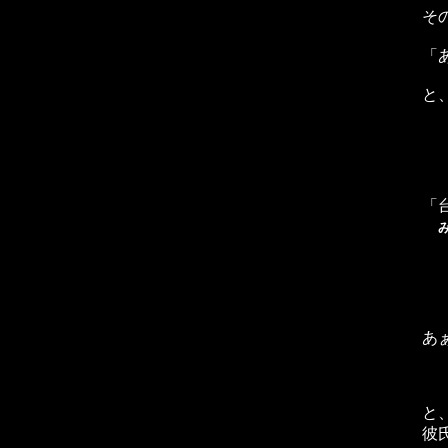
そ
「
と
「
あぁ
と
彼