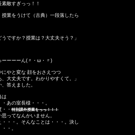
長素敵すぎっっ！！
、授業をうけて（古典）一段落したら
どうですか？授業は？大丈夫そう？」
ゅーーーーん(〃・ω・〃)
やにやと変な 顔をおさえつつ
あ、大丈夫です。わかりやすくて。」
か、答えました。
当は
・・あの室長様・・・。
度・・
特別課外授業をっっ！！！
か思ってなんかいません。
ぇ・・・。そんなことは・・・。決し
・・・。