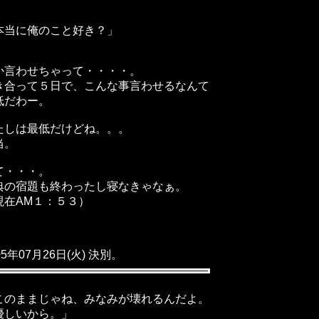
本当に俺のこと好き？」
か言わせちゃって・・・・。
き合って５日で、こんな事言わせるなんて
低だわー。
たしは最低だけどね。。。
当。
て・・・。
典の宿題も終わったし寝なきゃなぁ。
現在AM１：５３）
05年07月26日(火) 決別。
このままじゃね、みなみが壊れるんだよ。
しいから。」