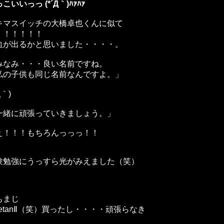
こいいっっ (*´Д｀)ﾊｧﾊｧ
キマスイッチの大橋卓也くんに似て
！！！！！！
血が出るかと思いました・・・・。
みなみ・・・良い名前ですね。
の子供も同じ名前なんですよ。」
Д｀)
一緒に頑張っていきましょう。」
ぇ！！！もちろんっっっ！！
験勉強にうっすら光がみえました（笑）
もまじ
oetanⅡ（笑）買ったし・・・・頑張らなき
。