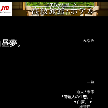
みなみ
白昼夢。
一覧
過去
/
未来
『管理人の生態。』
▼白夢。▼
（携帯日