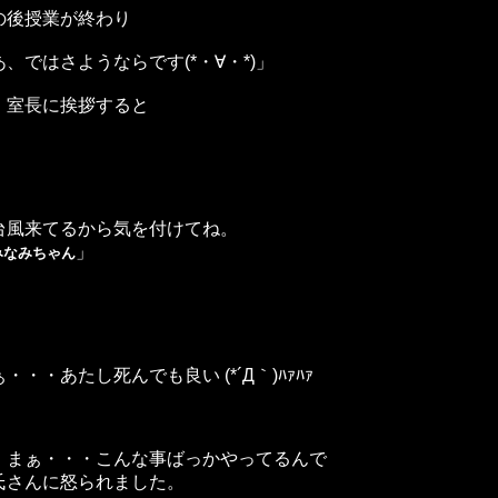
の後授業が終わり
あ、ではさようならです(*・∀・*)」
、室長に挨拶すると
台風来てるから気を付けてね。
」
みなみちゃん
・・・あたし死んでも良い (*´Д｀)ﾊｧﾊｧ
、まぁ・・・こんな事ばっかやってるんで
氏さんに怒られました。