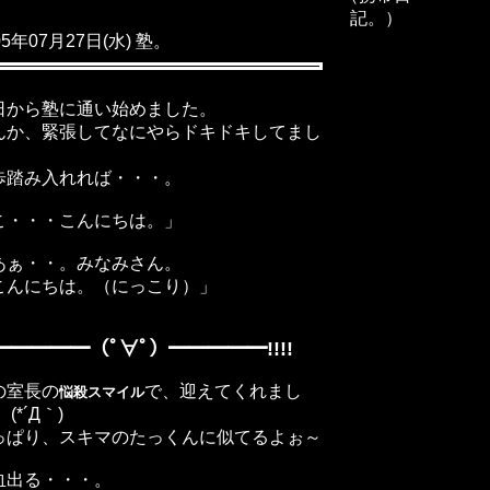
記。）
05年07月27日(水) 塾。
日から塾に通い始めました。
んか、緊張してなにやらドキドキしてまし
。
歩踏み入れれば・・・。
こ・・・こんにちは。」
あぁ・・。みなみさん。
んにちは。（にっこり）」
ﾀ━━━━━（ﾟ∀ﾟ）━━━━━!!!!
の室長の
で、迎えてくれまし
悩殺スマイル
 (*´Д｀)
っぱり、スキマのたっくんに似てるよぉ～
血出る・・・。