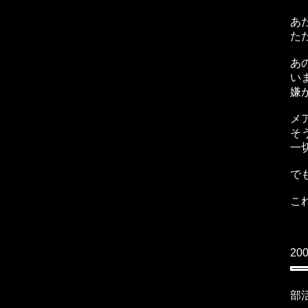
あ
た
あ
い
嫌
メ
そ
一
で
こ
20
部