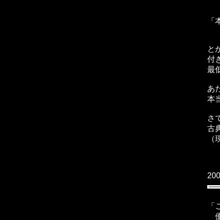
「
と
付
最
あ
本
さ
古
（
20
「
優