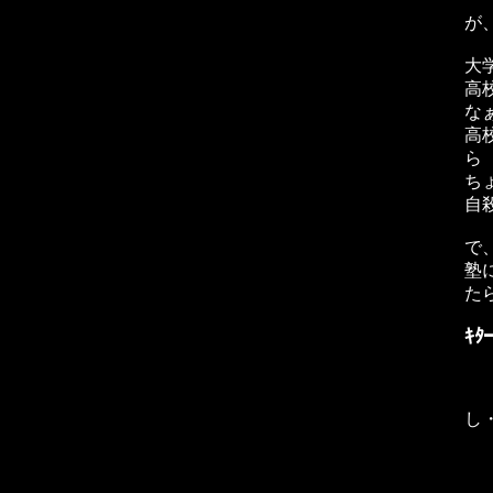
が
大
高
な
高
ら
ち
自
で
塾
た
ｷ
し