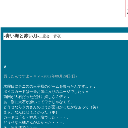
-青い海と赤い月-
...
度会 青夜
∧
買ったんですよ～ｖｖ - 2002年09月29日(日)
木曜日にテニスの王子様のゲームを買ったんですよｖｖ
ボイスカードは一番お気に入りのエージでしたｖｖ
前回が大石だっただけに嬉しさ２倍ｖｖ
あ、別に大石が嫌いってワケじゃなくて、
どうせならタカさんのほうが面白かったかなぁって（笑）
まぁ、なんにせよよかった（ホ）
カードは千石・神尾・壇でした・・・。
どうせなら橘さんがよかった・・・。
あ、阿久津でも可☆