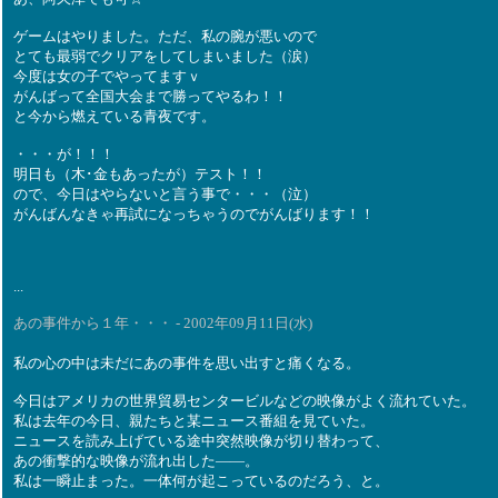
ゲームはやりました。ただ、私の腕が悪いので
とても最弱でクリアをしてしまいました（涙）
今度は女の子でやってますｖ
がんばって全国大会まで勝ってやるわ！！
と今から燃えている青夜です。
・・・が！！！
明日も（木･金もあったが）テスト！！
ので、今日はやらないと言う事で・・・（泣）
がんばんなきゃ再試になっちゃうのでがんばります！！
...
あの事件から１年・・・ - 2002年09月11日(水)
私の心の中は未だにあの事件を思い出すと痛くなる。
今日はアメリカの世界貿易センタービルなどの映像がよく流れていた。
私は去年の今日、親たちと某ニュース番組を見ていた。
ニュースを読み上げている途中突然映像が切り替わって、
あの衝撃的な映像が流れ出した――。
私は一瞬止まった。一体何が起こっているのだろう、と。