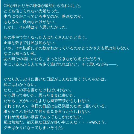
CMが終わりその映像が最初から流れ出した。
とても信じられない光景だった。
本当に今起こっている事なのか、映画なのか。
もちろん、映画なわけがない。
しかし、その時はそう思いたかった。
あの事件で亡くなった人はたくさんいたと言う。
正確な数までは私は知らない。
いや、それ以前にその数がわかっているのかどうかさえも私は知らない。
なにも知らない私。
あの時その場にいたら、きっと泣きながら逃げただろう。
中にいる人が１人でも多く逃げれればいい、そう思いながら――。
かなり久しぶりに書いた日記がこんなに暗くていいのかは、
私にはわからない。
ただ、この事を書かなければいけない。
そう思って書いた。思ったままに書いた。
だから、文がいつもよりも滅茶苦茶かもしれない。
それでもいい。今日の日記は自己満足のために書いている。
誰かがこれを読んで何か意見を言うかもしれない。
それが例え酷い暴言であってもしかたがない。
私は無知だ。能天気な日記が多い中こんな・・・やめよう。
グチばかりになってしまいそうだ。