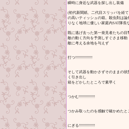
瞬時に身近な武器を探し出し装備
(初代新聞紙、二代目スリッパを経
の高いティッシュの箱。殺虫剤は論
りなく地球に優しい家庭内SAT隊長
既に逃げ去った第一発見者たちの目
敵の動く方向を予測しすぐさま移動
敵に考える余地を与えず
打つ!!!!!!!!!!!!!!!
そして武器を動かさずそのままの状
く引き出し
箱をどかしたところで素早く
つかむ!!!!!!!!!!!!!!
つかみ取ったのを感触で確かめたと
にぎる!!!!!!!!!!!!!!