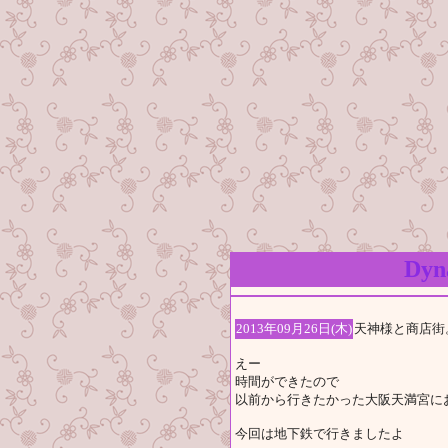
Dy
2013年09月26日(木)
天神様と商店街
えー
時間ができたので
以前から行きたかった大阪天満宮に
今回は地下鉄で行きましたよ