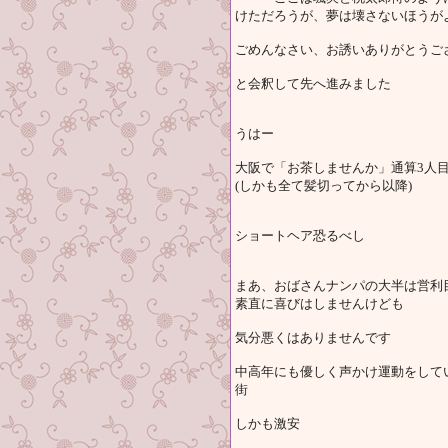
けただろうが、夢は壊さないほうが
ごめんなさい、お誘いありがとうござ
と会釈して先へ進みました
うはー
大阪で「お茶しませんか」通算3人
(しかも全て髪切ってから以降)
ショートヘア恐るべし
まあ、おばさんナンパの大半は営利
素直に喜びはしませんけども
気分悪くはありませんです
中高年にも優しく声かけ運動をして
街
しかも激安