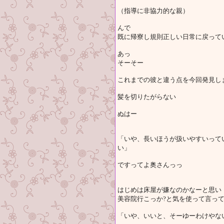
（指導に非協力的な親）
んで
既に帰寮し規則正しい日常に戻って
あっ
そーそー
これまでの彼と違う点を今回発見し
髪を切りたがらない
ぬはー
「いや、長いほうが扱いやすいって
い」
ですってよ奥さんっっ
はじめは床屋が嫌なのかなーと思い
美容院行こっか?と気を使って言っ
「いや、いいと、そーゆーわけやな