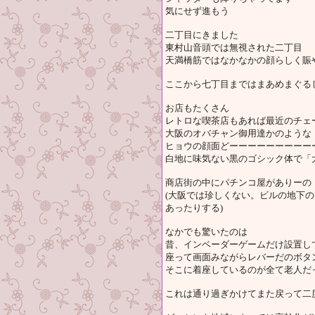
気にせず進もう
二丁目にきました
東村山音頭では無視された二丁目
天満橋筋ではなかなかの顔らしく賑
ここから七丁目まではまあめまぐる
お店もたくさん
レトロな喫茶店もあれば最近のチェ
大阪のオバチャン御用達かのような
ヒョウの顔面どーーーーーーーーー
白地に味気ない黒のゴシック体で「
商店街の中にパチンコ屋がありーの
(大阪では珍しくない。ビルの地下
あったりする)
なかでも驚いたのは
昔、インベーダーゲームだけ設置し
座って画面みながらレバーだのボタ
そこに着座しているのが全て老人だ
これは通り過ぎかけてまた戻って二