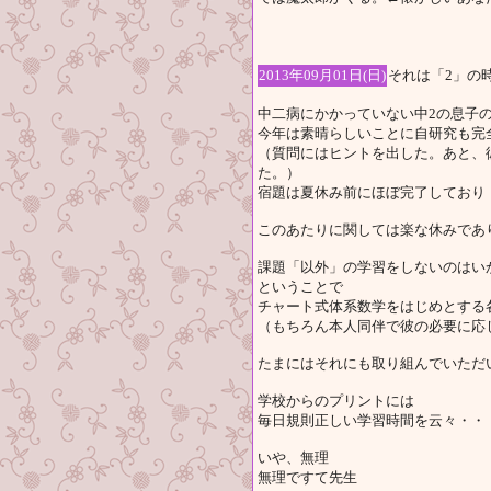
2013年09月01日(日)
それは「2」の
中二病にかかっていない中2の息子の
今年は素晴らしいことに自研究も完
（質問にはヒントを出した。あと、彼
た。）
宿題は夏休み前にほぼ完了しており
このあたりに関しては楽な休みであ
課題「以外」の学習をしないのはい
ということで
チャート式体系数学をはじめとする
（もちろん本人同伴で彼の必要に応
たまにはそれにも取り組んでいただ
学校からのプリントには
毎日規則正しい学習時間を云々・・
いや、無理
無理ですて先生