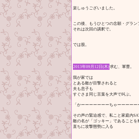
楽しゅうございました。
この後、もうひとつの念願・グラン
それは次回の講釈で。
では股。
2013年09月12日(木)
求む、軍曹。
我が家では
とある敵が目撃されると
夫も息子も
すぐさま同じ言葉を大声で叫ぶ。
「かーーーーーーーちゃーーーーーーー
その声の緊迫感で、私こと家庭内SA
敵の名が「ゴッキー」であることを
直ちに攻撃態勢に入る