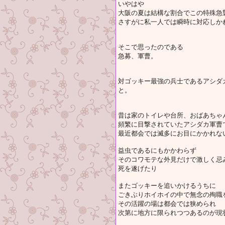
いやはや
大阪の夏は結構な割合でこの特殊急
さすがに私一人では瞬時に対応しか
そこで思ったのである
急募、軍曹。
対ゴッキー最強の兵士であるアシダ
と。
昔は家のトイレや台所、おばあちゃ
頻繁に目撃されていたアシダカ軍曹
最近都会では滅多にお目にかかれな
益虫であるにもかかわらず
そのコワモテな外見だけで激しく忌
死を遂げたり
またゴッキーを追いかけるうちに
ごきぶりホイホイの中で無念の殉職
その活躍の場は都会では狭められ
次第に地方に限られつつあるのが現