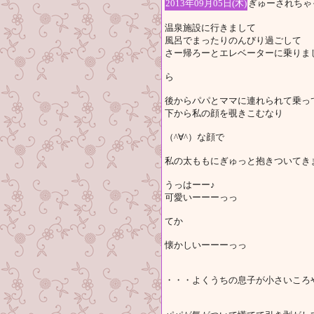
2013年09月05日(木)
ぎゅーされちゃ
温泉施設に行きまして
風呂でまったりのんびり過ごして
さー帰ろーとエレベーターに乗りま
ら
後からパパとママに連れられて乗っ
下から私の顔を覗きこむなり
（^∀^）な顔で
私の太ももにぎゅっと抱きついてき
うっはーー♪
可愛いーーーっっ
てか
懐かしいーーーっっ
・・・よくうちの息子が小さいころやってた