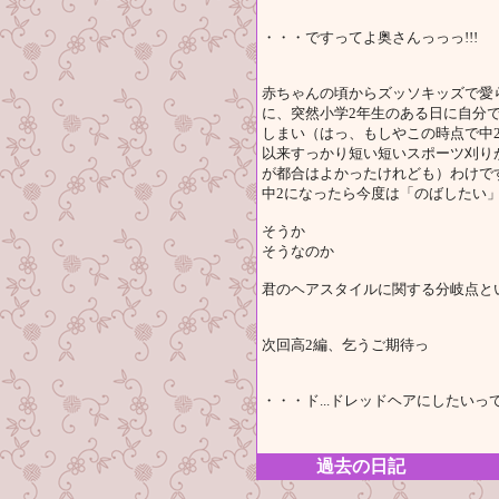
・・・ですってよ奥さんっっっ!!!
赤ちゃんの頃からズッソキッズで愛
に、突然小学2年生のある日に自分
しまい（はっ、もしやこの時点で中2病
以来すっかり短い短いスポーツ刈り
が都合はよかったけれども）わけで
中2になったら今度は「のばしたい
そうか
そうなのか
君のヘアスタイルに関する分岐点と
次回高2編、乞うご期待っ
・・・ド...ドレッドヘアにしたいって
過去の日記