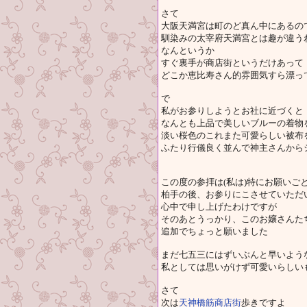
さて
大阪天満宮は町のど真ん中にあるの
馴染みの太宰府天満宮とは趣が違う
なんというか
すぐ裏手が商店街というだけあって
どこか恵比寿さん的雰囲気すら漂っ
で
私がお参りしようとお社に近づくと
なんとも上品で美しいブルーの着物
淡い桜色のこれまた可愛らしい被布
ふたり行儀良く並んで神主さんから
この度の参拝は(私は)特にお願いご
柏手の後、お参りにこさせていただ
心中で申し上げたわけですが
そのあとうっかり、このお嬢さんた
追加でちょっと願いました
まだ七五三にはずいぶんと早いよう
私としては思いがけず可愛いらしい
さて
次は
天神橋筋商店街
歩きですよ