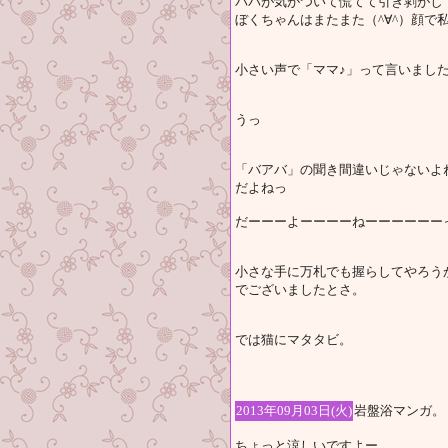
パパが気がついて慌てて引き剥がし
ぼくちゃんはまたまた（^∀^）顔で
小さい声で「ママ♪」って言いまし
うっ
「バアバ」の聞き間違いじゃないよね
だよねっ
だーーーよーーーーねーーーーーーっっっっっ
小さな手に万札でも握らしてやろう
でございましたとさ。
では猫にマタタビ。
2013年09月03日(火)
岩盤浴マンガ。
ちょっと涼しいですよー