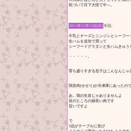
気づいて目下大慌て中～。
2011年12月14日(水)
今日。
牛乳とチーズとニンジンとシーフー
生ハムを追加で買って
シーフードグラタンと生ハムきゅう
・・・・・。
育ち盛りすぎる息子はこんなんじゃ
鶏首肉(せせり)が冷凍庫にあったの
あ、鶏の生首じゃありませんよ
首のところの細長い肉です
旨いですよ
で
3品がテーブルに並び