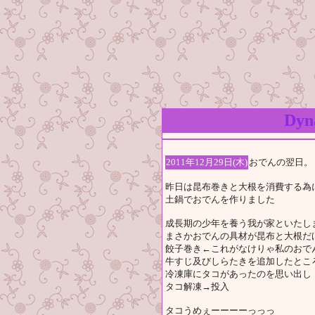
Dy
2011年12月29日(木)
おでんの翌日。
昨日は昆布巻きと大根を消費する為
土鍋でおでんを作りました
成長期の少年を養う我が家といたし
まさかおでんの具材が昆布と大根だ
餃子巻き←これがなけりゃ私のおで
牛すじ及びしらたきを追加したとこ
冷凍庫にタコがあったのを思い出し
タコ解凍→投入
タコうめぇーーーーっっっ