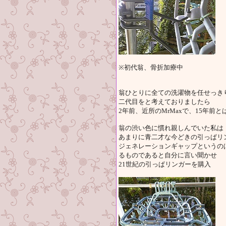
※初代翁、骨折加療中
翁ひとりに全ての洗濯物を任せっき
二代目をと考えておりましたら
2年前、近所のMrMaxで、15年
翁の渋い色に慣れ親しんでいた私は
あまりに青二才な今どきの引っぱリ
ジェネレーションギャップというの
るものであると自分に言い聞かせ
21世紀の引っぱリンガーを購入