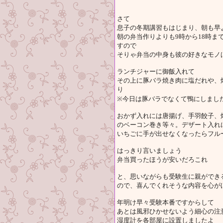
さて
息子の冬期講習もはじまり、朝も早
朝の弁当作りよりも9時から18時
すので
そりゃ弁当の中身も彼の好きなモノ
ランチジャーに御飯入れて
その上に豚バラ焼き肉に塩だれや、
り
※今日は豚バラでなくて鴨にしまし
おかず入れには唐揚げ、手羽餃子、
のベーコン巻き等々。デザート入れ
いちごに手が出せなくなったらフル
はっきり言いましょう
弁当買ったほうが安いだろこれ
と、思いながらも受験生に親ができ
ので、喜んでくれそうな内容を心が
年明け早々受験本番ですからして
あとは風邪ひかせないよう細心の注
湿度計を各部屋に設置しましたよ