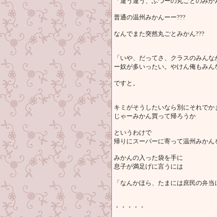
「違う違う、ふつーの丸ごとのみか
普通の温州みかんーー???
なんでまた突然丸ごとみかん???
「いや、だってさ、クラスのみんな
ー奴が多いったい。やけん俺もみん
ですと。
キミがそうしたいなら別にそれでか
じゃーみかん買って帰ろうか
というわけで
帰りにスーパーに寄って温州みかん
みかんの入った袋を手に
息子が満足げに言うには
「なんかほら、たまには庶民の弁当
・・・・・