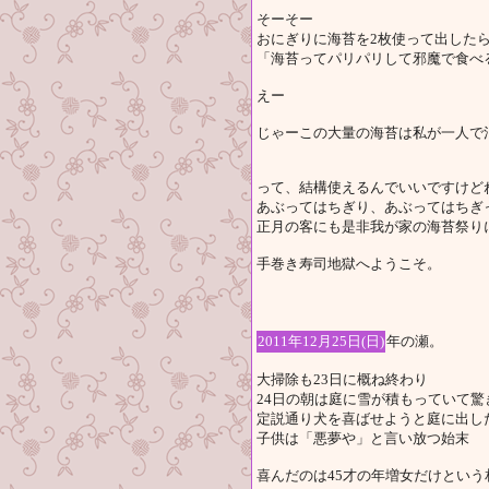
そーそー
おにぎりに海苔を2枚使って出した
「海苔ってパリパリして邪魔で食べ
えー
じゃーこの大量の海苔は私が一人で消
って、結構使えるんでいいですけど
あぶってはちぎり、あぶってはちぎ
正月の客にも是非我が家の海苔祭り
手巻き寿司地獄へようこそ。
2011年12月25日(日)
年の瀬。
大掃除も23日に概ね終わり
24日の朝は庭に雪が積もっていて驚
定説通り犬を喜ばせようと庭に出し
子供は「悪夢や」と言い放つ始末
喜んだのは45才の年増女だけとい