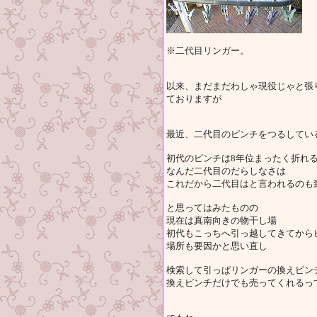
※二代目リンガー。
以来、まだまだわしゃ現役じゃと張
ておりますが
最近、二代目のピンチをつるしてい
初代のピンチは8年位まったく折れ
なんだ二代目のだらしなさは
これだから二代目はと言われるのも
と思ってはみたものの
現在は真南向きの物干し場
初代もこっちへ引っ越してきてから
場所も要因かと思い直し
検索して引っぱリンガーの換えピン
換えピンチだけでも売ってくれるっ