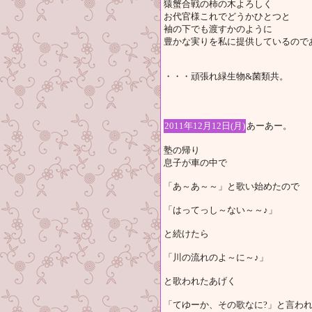
猿蟹合戦の柿の木よろしく
お代官様これでどうかひとつと
袖の下でも渡すかのように
豊かな実りを私に提供しているので
・・・頑張れ緑生物&菌類共。
2011年12月12日(月)
あーあー。
塾の帰り
息子が車の中で
「あ～あ～～」と歌い始めたので
「はってっし～ない～～♪」
と続けたら
「川の流れのよ～に～♪」
と歌われたあげく
「てゆーか、その歌なに?」と言わ