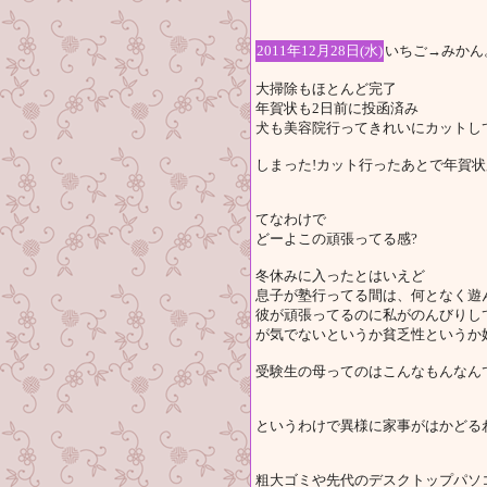
2011年12月28日(水)
いちご→みかん
大掃除もほとんど完了
年賀状も2日前に投函済み
犬も美容院行ってきれいにカットし
しまった!カット行ったあとで年賀状用
てなわけで
どーよこの頑張ってる感?
冬休みに入ったとはいえど
息子が塾行ってる間は、何となく遊
彼が頑張ってるのに私がのんびりし
が気でないというか貧乏性というか
受験生の母ってのはこんなもんなん
というわけで異様に家事がはかどる
粗大ゴミや先代のデスクトップパソ