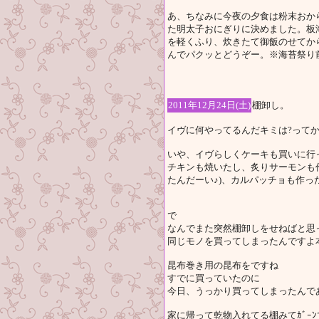
あ、ちなみに今夜の夕食は粉末おか
た明太子おにぎりに決めました。板
を軽くふり、炊きたて御飯のせてか
んでパクッとどうぞー。※海苔祭り
2011年12月24日(土)
棚卸し。
イヴに何やってるんだキミは?って
いや、イヴらしくケーキも買いに行
チキンも焼いたし、炙りサーモンも
たんだーい♪)、カルパッチョも作っ
で
なんでまた突然棚卸しをせねばと思
同じモノを買ってしまったんですよ
昆布巻き用の昆布をですね
すでに買っていたのに
今日、うっかり買ってしまったんで
家に帰って乾物入れてる棚みてｶﾞｰ