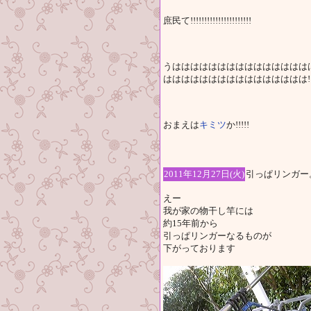
庶民て!!!!!!!!!!!!!!!!!!!!!!
うははははははははははははははは
はははははははははははははははは!!!!!!!
おまえは
キミツ
か!!!!!
2011年12月27日(火)
引っぱリンガー
えー
我が家の物干し竿には
約15年前から
引っぱリンガーなるものが
下がっております