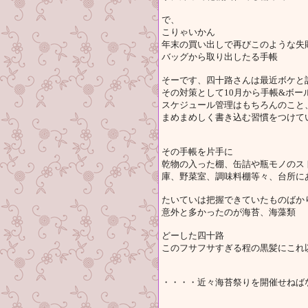
で、
こりゃいかん
年末の買い出しで再びこのような失
バッグから取り出したる手帳
そーです、四十路さんは最近ボケと
その対策として10月から手帳&ボー
スケジュール管理はもちろんのこと
まめまめしく書き込む習慣をつけて
その手帳を片手に
乾物の入った棚、缶詰や瓶モノのス
庫、野菜室、調味料棚等々、台所に
たいていは把握できていたものばか
意外と多かったのが海苔、海藻類
どーした四十路
このフサフサすぎる程の黒髪にこれ
・・・・近々海苔祭りを開催せねば