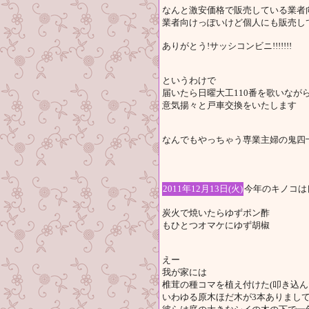
なんと激安価格で販売している業者
業者向けっぽいけど個人にも販売し
ありがとう!サッシコンビニ!!!!!!!
というわけで
届いたら日曜大工110番を歌いなが
意気揚々と戸車交換をいたします
なんでもやっちゃう専業主婦の鬼四十
2011年12月13日(火)
今年のキノコは
炭火で焼いたらゆずポン酢
もひとつオマケにゆず胡椒
えー
我が家には
椎茸の種コマを植え付けた(叩き込んだ
いわゆる原木ほだ木が3本ありまし