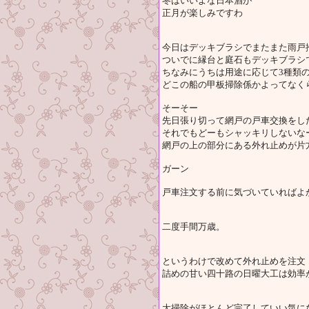
冬はいいよな日本酒が
正月が楽しみですわ
今日はデッキブラシでまたまた雨戸
ついでに縁台と庭石もデッキブラシ
ちなみにうちは用途に応じて3種類
どこの船の甲板掃除係かよってなく
そーそー
先日張り切って網戸の戸車交換をし
それでもどーもシャッキリしないな
網戸の上の部分にある外れ止めが片
ガーン
戸車注文する前に気づいていればよかっ
二度手間万歳。
というわけで改めて外れ止めを注文
詰めの甘い四十路の日曜大工は効率
大掃除がほとんど完了していい気に