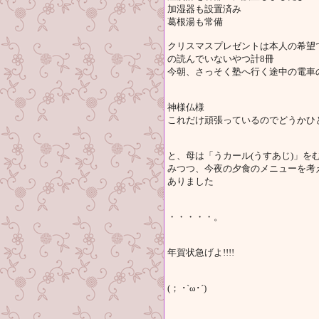
加湿器も設置済み
葛根湯も常備
クリスマスプレゼントは本人の希望
の読んでいないやつ計8冊
今朝、さっそく塾へ行く途中の電車
神様仏様
これだけ頑張っているのでどうかひ
と、母は「うカール(うすあじ)」
みつつ、今夜の夕食のメニューを考
ありました
・・・・・。
年賀状急げよ!!!!
(； ･`ω･´)