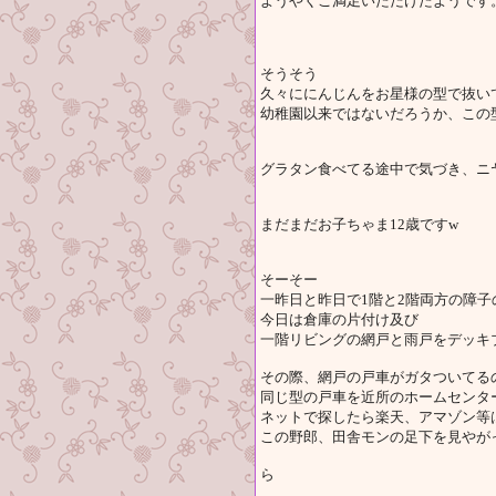
ようやくご満足いただけたようです
そうそう
久々ににんじんをお星様の型で抜い
幼稚園以来ではないだろうか、この型
グラタン食べてる途中で気づき、ニ
まだまだお子ちゃま12歳ですw
そーそー
一昨日と昨日で1階と2階両方の障
今日は倉庫の片付け及び
一階リビングの網戸と雨戸をデッキ
その際、網戸の戸車がガタついてる
同じ型の戸車を近所のホームセンタ
ネットで探したら楽天、アマゾン等
この野郎、田舎モンの足下を見やが
ら