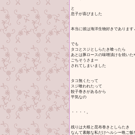
と
息子が喜びました
本当に彼は海洋生物好きであります
でも
タコとスジとしらたき喰ったら
あとは豚ロースの味噌漬けを焼いた
ごちそうさまー
されてしまいました
タコ無くたって
スジ喰われたって
餃子巻きがあるから
平気なの
・・・・。
残りは大根と昆布巻きとしらたき
なんて素敵な私だけヘルシー晩ご飯