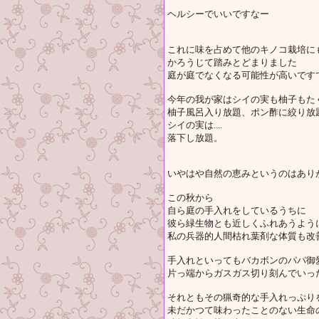
ヘルシーでいいですなー
これに味を占めて他のキノコ栽培に
かろうじて踏みとどまりました
庭が庭でなくなる可能性が高いです
今年の我が家はシイの実も柚子もた
柚子風呂入り放題、ポン酢に絞り放
シイの実は....
落下し放題。
いやはや自然の恵みというのはあり
この秋から
自ら庭の手入れをしているうちに
彼ら緑生物とも近しくふれあうよう
私の兵器的人間枯れ葉剤な体質も改
手入れといってもバカボンのパパ御
片っ端からガスガス切り刻んでいっ
それともその猟奇的な手入れっぷり
未だかつて味わったことのない生命