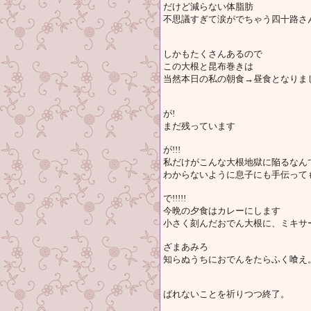
だけど減らない体脂肪
不思議すぎて涙がでちゃう四十路さ
しかもたくさんあるので
この大根と昆布巻きは
当然本日の私の朝食→昼食となりま
が!
まだ残っています
が!!!
私だけがこんな大根地獄に陥るなん
わからないように息子にも手伝って
で!!!!!
今晩の夕食はカレーにします
小さく刻んだおでん大根に、ミキサ
ざまあみろ
知らぬうちにおでんをたらふく喰え
ばれないことを祈りつつ終了。