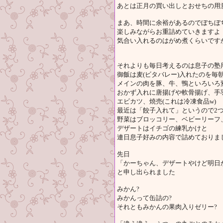
あとは正月の買い出しとおせちの用
まあ、時間に余裕があるのでぼちぼ
楽しみながらお重詰めていきますよ
気合い入れるのはがめ煮くらいです
それよりも毎日考えるのは息子の塾
御飯は麦(ビタバレー)入れたのを毎
メインの肉を豚、牛、鴨といろいろ
おかず入れに唐揚げや軟骨揚げ、手羽
エビカツ、焼売(これは冷凍食品w)
最近は「餃子入れて」というので2つ
野菜はブロッコリー、ベビーリーフ
デザートはイチゴの練乳かけと
連日息子好みの内容で詰めておりま
先日
「かーちゃん、デザートやけど明日
と申し出られました
みかん?
みかんって缶詰の?
それともみかんの果肉入りゼリー?