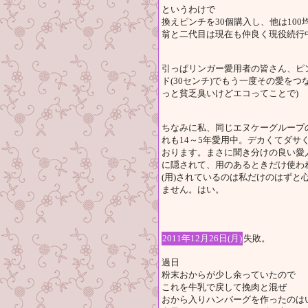
というわけで
換えピンチを30個購入し、他は10
翁と二代目は現在も仲良く現役続行
引っぱリンガー愛用者の皆さん、ピ
ド(30センチ)でもう一度その愛を
っと貧乏臭いけどエコってことで)
ちなみに私、同じエヌケーグループ
れも14～5年愛用中。デカくてダ
おります。まさに聞き分けの良い愛
に隠されて、用のあるときだけ使わ
(用)されているのは私だけのはず
ません。はい。
2011年12月26日(月)
失敗。
過日
粉末おからが少し余っていたので
これを牛乳で戻して挽肉と混ぜ
おから入りハンバーグを作ったのは