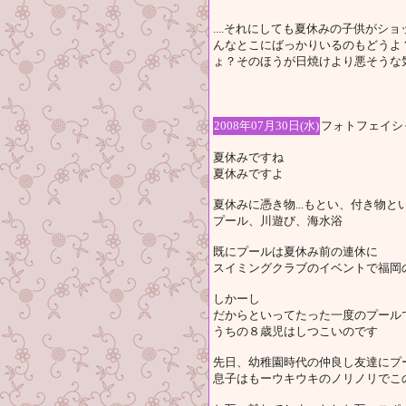
....それにしても夏休みの子供が
んなとこにばっかりいるのもどうよ
ょ？そのほうが日焼けより悪そうな
2008年07月30日(水)
フォトフェイシ
夏休みですね
夏休みですよ
夏休みに憑き物...もとい、付き物と
プール、川遊び、海水浴
既にプールは夏休み前の連休に
スイミングクラブのイベントで福岡
しかーし
だからといってたった一度のプール
うちの８歳児はしつこいのです
先日、幼稚園時代の仲良し友達にプ
息子はもーウキウキのノリノリでこ