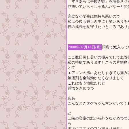
「すきあらば手抜き癖」を増長させ
見抜いていらっしゃるんだなーと想
完璧な小学生は気持ち悪いので
私は今後も厳しき中にも笑いありを
彼の成長を見守りたいところであり
2008年07月14日(月)
頭痛で滅入って
ここ数日蒸し暑いの極みでして血管
私の持病でありますところの片頭痛
とて
エアコンの風にあたりすぎても痛み
鎮痛剤も全然効かなくなりまして
これはもう地獄だわと
覚悟をきめつつ
ああ
こんなときタケちゃんマンがいてくれた
と
二階の寝室の窓から外をながめつつ
ら
眼下にスズメのフン溜まり発見！