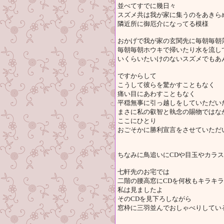
並べてすでに幾日々
スズメ共は我が家に集うのをあきら
隣近所に御厄介になってる模様
おかげで我が家の玄関先に毎朝毎朝
毎朝毎朝ホウキで掃いたり水を流し
いくらいたいけのないスズメでもあ
ですからして
こうして彼らを驚かすこともなく
痛い目にあわすこともなく
平穏無事に引っ越しをしていただい
まさに私の叡智と執念の賜物ではな
ここにひとり
おごそかに勝利宣言をさせていただ
ちなみに鳥追いにCDや目玉やカラ
七軒先のお宅では
二階の腰高窓にCDを何枚もキラキ
私は見ましたよ
そのCDを見下ろしながら
窓枠に三羽並んでおしゃべりしてい