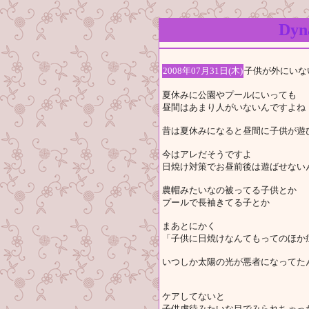
Dy
2008年07月31日(木)
子供が外にいな
夏休みに公園やプールにいっても
昼間はあまり人がいないんですよね
昔は夏休みになると昼間に子供が遊
今はアレだそうですよ
日焼け対策でお昼前後は遊ばせない
農帽みたいなの被ってる子供とか
プールで長袖きてる子とか
まあとにかく
「子供に日焼けなんてもってのほか
いつしか太陽の光が悪者になってた
ケアしてないと
子供虐待みたいな目でみられちゃっ