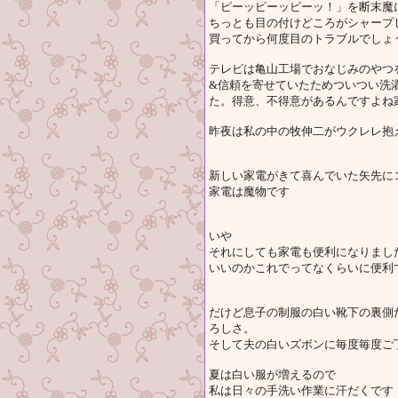
「ピーッピーッピーッ！」を断末魔
ちっとも目の付けどころがシャープ
買ってから何度目のトラブルでしょ
テレビは亀山工場でおなじみのやつ
&信頼を寄せていたためついつい洗
た。得意、不得意があるんですよね
昨夜は私の中の牧伸二がウクレレ抱
新しい家電がきて喜んでいた矢先に
家電は魔物です
いや
それにしても家電も便利になりまし
いいのかこれでってなくらいに便利
だけど息子の制服の白い靴下の裏側
ろしさ。
そして夫の白いズボンに毎度毎度ご
夏は白い服が増えるので
私は日々の手洗い作業に汗だくです