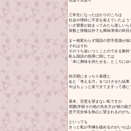
先送り先送り
三年生になったばかりのころは
社会や理科に不安を覚えていたよう
いざ授業が始まってみたら楽しいら
算数と情報以外でも興味津津の科目
まー相変わらず国語の苦手意識が抜
それはそれ
そのうち追いつくことのできる教科
私も国語の指導に関しては
「本に興味を持たせる」ところにゆ
幼児期にきっちり基礎と
あと「考える力」をつけさせた結果
今はちょっと楽できてますって感じ
基本、完璧を望まない私ですが
周囲(学校その他の先生方)が彼の能
息子完全体を熱心に望まれるのがち
といっても
きっと私が手綱を緩めるのがいちば