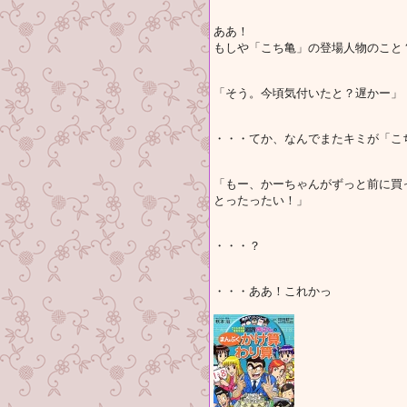
ああ！
もしや「こち亀」の登場人物のこと
「そう。今頃気付いたと？遅かー」
・・・てか、なんでまたキミが「こ
「もー、かーちゃんがずっと前に買
とったったい！」
・・・？
・・・ああ！これかっ