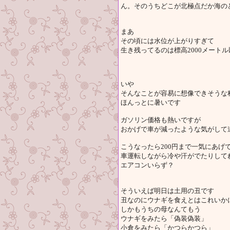
ん。そのうちどこが北極点だか海の
まあ
その頃には水位が上がりすぎて
生き残ってるのは標高2000メート
いや
そんなことが容易に想像できそうな
ほんっとに暑いです
ガソリン価格も熱いですが
おかげで車が減ったような気がして
こうなったら200円まで一気にあげ
車運転しながら冷や汗がでたりして
エアコンいらず？
そういえば明日は土用の丑です
丑なのにウナギを食えとはこれいか
しかもうちの母なんてもう
ウナギをみたら「偽装偽装」
小倉をみたら「かつらかつら」