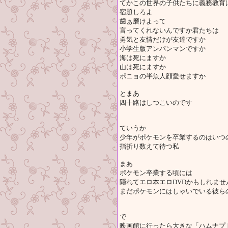
てかこの世界の子供たちに義務教育
宿題しろよ
歯ぁ磨けよって
言ってくれないんですか君たちは
勇気と友情だけが友達ですか
小学生版アンパンマンですか
海は死にますか
山は死にますか
ポニョの半魚人顔愛せますか
とまあ
四十路はしつこいのです
ていうか
少年がポケモンを卒業するのはいつ
指折り数えて待つ私
まあ
ポケモン卒業する頃には
隠れてエロ本エロDVDかもしれませ
まだポケモンにはしゃいでいる彼ら
で
映画館に行ったら大きな「ハムナプ