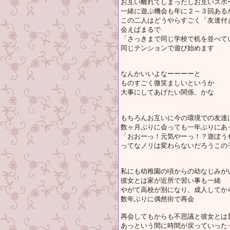
お互い離れてしまったしお互いスポ
一緒に遊ぶ機会も年に２～３回ある
この二人はどうやらすごく「友達付
会えばまるで
「さっきまで同じ学校で机を並べて
同じテンションで遊び始めます
なんかいいよなーーーーと
ものすごく微笑ましいというか
大事にしてあげたい関係、かな
もちろんお互いに今の環境での友達
数ヶ月ぶりに会っても一年ぶりにあ
「おおーっ！元気やーっ！？遊ぼう
ってなノリは変わらないだろうこの
私にも幼稚園の頃からの幼なじみが
彼女とは家が近所で習い事も一緒
やがて高校が別になり、成人してか
数年ぶりに偶然街で再会
再会してもからも不思議と彼女とは
あっという間に時間が戻っていった