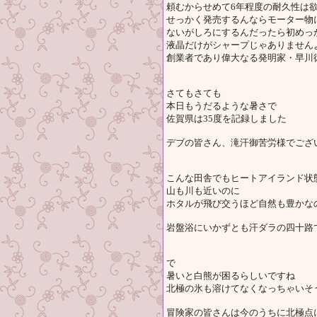
頼むからせめて6年程度の耐久性は
せっかく発売するんならモーター物
ないがしろにするんだったら初めっ
液晶だけがシャープじゃありません
創業者であり偉大なる発明家・早川
さてもさても
本日もうだるような暑さで
佐賀県は35度を記録しました
デブの皆さん、滝汗御苦労様でござ
こんな田舎でもヒートアイランド状
山も川も近いのに
ホタルが飛び交うほど自然も豊かな
岩盤浴にいかずとも汗ダラの四十路
で
暑いと白熊が困るらしいですね
北極の氷も溶けてなくなっちゃいそ
冒険家の皆さんは今のうちに北極点