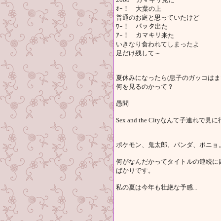
ｵｰ！ 大葉の上
普通のお庭と思っていたけど
ﾜｰ！ バッタ出た
ｱｰ！ カマキリ来た
いきなり食われてしまったよ
足だけ残して～
夏休みになったら(息子のガッコはま
何を見るのかって？
愚問
Sex and the Cityなんて子連れで見
ポケモン、鬼太郎、パンダ、ポニョ
何がなんだかってタイトルの連続に
ばかりです。
私の夏は今年も壮絶な予感...