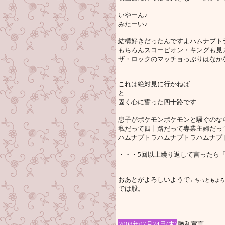
いやーん♪
みたーい♪
結構好きだったんですよハムナプト
もちろんスコーピオン・キングも見
ザ・ロックのマッチョっぷりはなか
これは絶対見に行かねば
と
固く心に誓った四十路です
息子がポケモンポケモンと騒ぐのな
私だって四十路だって専業主婦だっ
ハムナプトラハムナプトラハムナプトラ
・・・5回以上繰り返して言ったら
おあとがよろしいようで
←ちっともよろ
では股。
2008年07月24日(木)
勝利宣言。