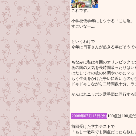
これです。
小学校低学年にもウケる「こち亀」
すごいなー....
というわけで
今年は日暮さんが起きる年だそうで
ちなみに私は今回のオリンピックで
あの国の大気を長時間吸ったりはい
はたしてその後の体調やいかに？っ
もう生死をかけた争いに近いものが
ドキドキしながら二時間数十分、ラ
がんばれニッポン選手団に同行する
2008年07月15日(火)
100点は100点
前回受けた学力テストで
「もし一教科でも満点だったら欲し