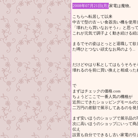
2008年07月21日(月)
家電は魔物。
こちらへ転居して以来
中古で型の古～い食器洗い機を使用
「壊れたら買いなおそう♪」と思っ
これが元気で調子よく動き続ける続
まるでその姿はとっとと退職して欲
た噂ひとつない頑丈なお局のよう...
だけどやはり私としてはもうそろそ
壊れるのを前に買い換えと相成った
で
まずはチェックの価格.com
ちょうどここで一番人気の機種が
近所にできたショッピングモールの
二万円の差額で展示してあるのを発
まず安いほうのショップで展示品の
次に高いほうのショップにいって商
伝え
設置も自分でできるし古い家電の引