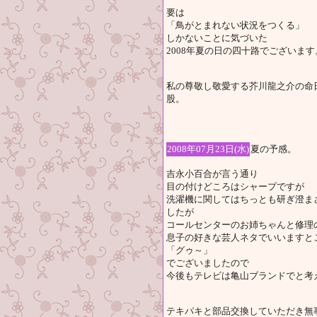
要は
「鳥がとまれない状況をつくる」
しかないことに気づいた
2008年夏の日の四十路でございます
私の尊敬し敬愛する芥川龍之介の命
股。
2008年07月23日(水)
夏の予感。
吉永小百合が言う通り
目の付けどころはシャープですが
洗濯機に関してはちっとも研ぎ澄ま
したが
コールセンターのお姉ちゃんと修理
息子の好きな芸人ネタでいいますと
「グゥ～」
でございましたので
今後もテレビは亀山ブランドでと考
テキパキと部品交換していただき無