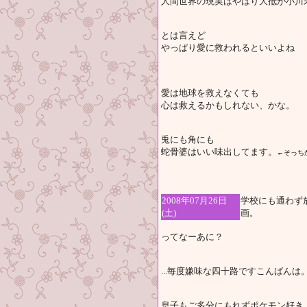
人間世界の現実はやはり大抵が小川
とは言えど
やっぱり愛に救われるといいよね
愛は地球を救えなくても
心は救えるかもしれない、かな。
兎にも角にも
蛇骨婆はいい味出してます。
←そっち
2008年07月26日
学校にも通わず
(土)
画。
ってなーあに？
...毎度嫌味な四十路ですこんばん
息子もご多分にもれずポケモン好き