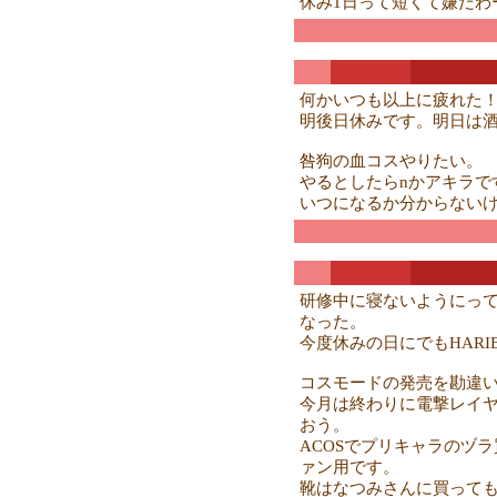
休み1日って短くて嫌だわ
何かいつも以上に疲れた
明後日休みです。明日は
咎狗の血コスやりたい。
やるとしたらnかアキラで
いつになるか分からない
研修中に寝ないようにっ
なった。
今度休みの日にでもHAR
コスモードの発売を勘違い
今月は終わりに電撃レイヤ
おう。
ACOSでプリキャラのヅ
ァン用です。
靴はなつみさんに買って