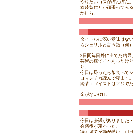
やりたいコスがぽんぽん
衣装製作とか頑張ってみ
かしら。
タイトルに深い意味はな
らシェリルと言う話（何
3日間毎日外に出てた結果
芸術の森でイベあったけ
り。
今日は帰ったら飯食べて
ロマンチカ読んで寝ます
純情エゴイストはマジで
金がないOTL
今日は会議がありました
会議後が凄かった。
凄すぎて反動が酷い。明日