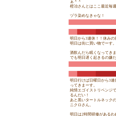
ぁ＾＾
橙冶さんとはここ最近毎
ヅラ染めなきゃな！
明日から3連休！！休みの
明日は街に買い物でーす
酒飲んだら眠くなってき
でも明日遅く起きるの嫌
明日行けば日曜日から3連
ってきまーす。
純情エゴイストリベンジ
るんだい！
あと黒いタートルネック
ニクロさん。
明日は2時間研修があるわ