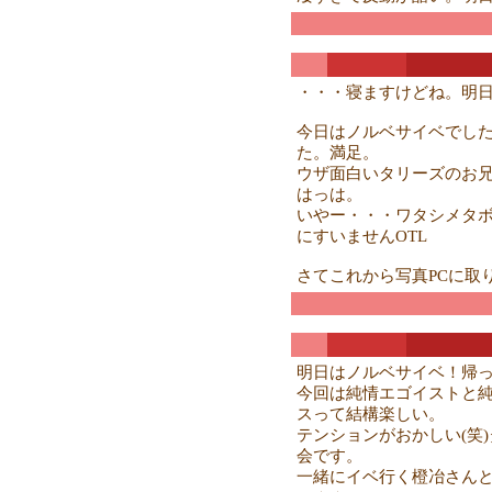
・・・寝ますけどね。明
今日はノルベサイベでし
た。満足。
ウザ面白いタリーズのお
はっは。
いやー・・・ワタシメタ
にすいませんOTL
さてこれから写真PCに取
明日はノルベサイベ！帰
今回は純情エゴイストと純
スって結構楽しい。
テンションがおかしい(笑
会です。
一緒にイベ行く橙冶さんと