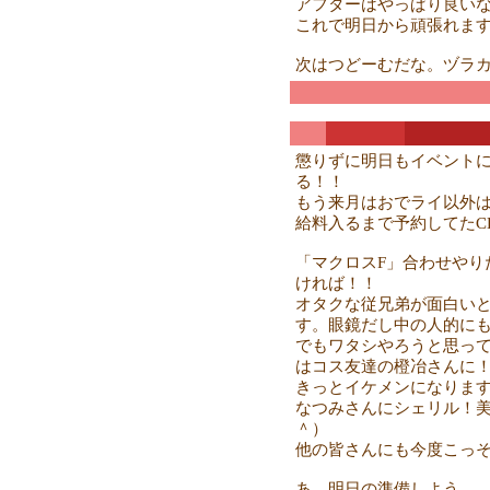
アフターはやっぱり良い
これで明日から頑張れます
次はつどーむだな。ヅラ
懲りずに明日もイベント
る！！
もう来月はおでライ以外
給料入るまで予約してたC
「マクロスF」合わせやり
ければ！！
オタクな従兄弟が面白い
す。眼鏡だし中の人的に
でもワタシやろうと思っ
はコス友達の橙冶さんに
きっとイケメンになりま
なつみさんにシェリル！美
＾）
他の皆さんにも今度こっ
あ、明日の準備しよう。