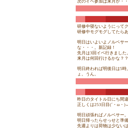
次のイベ参加は来月か・
研修中寝ないようにってグ
研修中モグモグしてたら
明日はいよいよノルベサー
な・・・。新記録！
先月は3回イベ行きました
来月は何回行けるかな？
明日終われば明後日は5時
ょ。うん。
昨日のタイトル日にち間違
正しくは253日目(´・ω・
明日頑張ればノルベサー
明日帰ったらせっせと準
先週よりは荷物は少ない