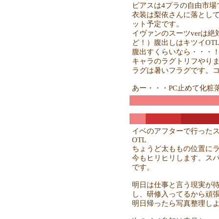
ピアスは4プラの自由市場
衣装は梨依さんに落とし
ット予定です。
イヴァンのスーツverは
ど！）腹出しはキツイOT
腹出すくらいなら・・・
キャラのラグトリフやり
ラグは暑いフラグです。
あー・・・PC止めて化粧落
イベのアフターで行った
OTL
ちょうど太ももの位置に
今もヒリヒリします。ス
です。
明日は仕事と言う現実が待
し、研修入ってるから頑
明日帰ったら写真整理し