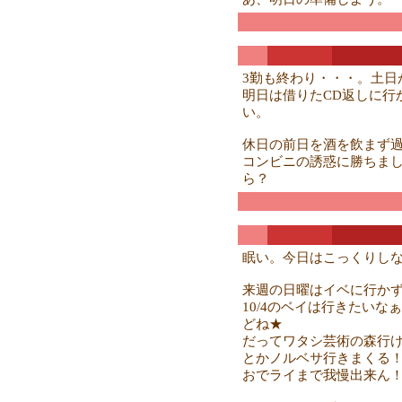
3勤も終わり・・・。土日
明日は借りたCD返しに行
い。
休日の前日を酒を飲まず
コンビニの誘惑に勝ちま
ら？
眠い。今日はこっくりし
来週の日曜はイベに行か
10/4のベイは行きたい
どね★
だってワタシ芸術の森行
とかノルベサ行きまくる
おでライまで我慢出来ん