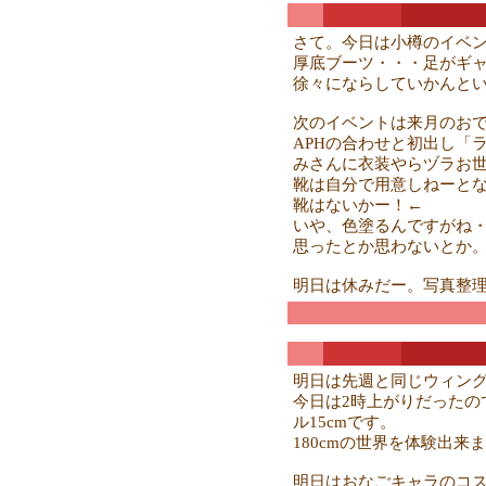
さて。今日は小樽のイベ
厚底ブーツ・・・足がギャ
徐々にならしていかんと
次のイベントは来月のおで
APHの合わせと初出し「
みさんに衣装やらヅラお
靴は自分で用意しねーと
靴はないかー！←
いや、色塗るんですがね
思ったとか思わないとか
明日は休みだー。写真整
明日は先週と同じウィン
今日は2時上がりだったの
ル15cmです。
180cmの世界を体験出
明日はおなごキャラのコ