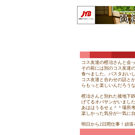
コス友達の橙冶さんと会
その前には別のコス友達
食べました。パスタおい
コス友達と合わせの話と
らもっと楽しいんだろう
橙冶さんと別れた後地下
げてるオバサンがいまし
あははうるせぇ＾＾場所
楽しかった気分が一気に
明日から2日間仕事！頑張