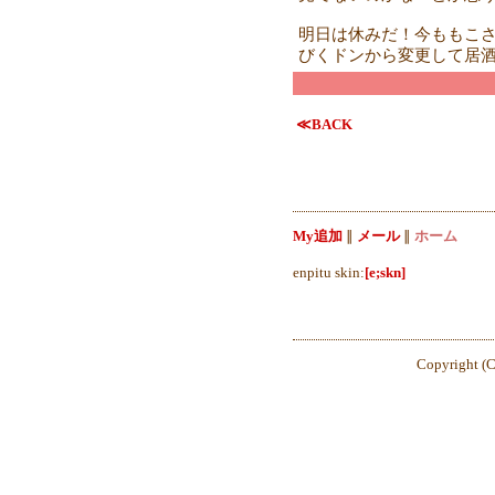
明日は休みだ！今ももこ
びくドンから変更して居
≪BACK
My追加
∥
メール
∥
ホーム
enpitu skin:
[e;skn]
Copyright (C