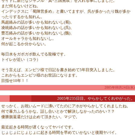
サイトに新たなジャンル「真･三国無双」を入れる事にしました。
まだ何もないけどね。
インデックスに「蜀陣営多め」と書いてますが、呉が多かったり魏が多か
ったりするかも知れん。
馬超絡みの話が多いかも知れないし(蜀)、
凌統絡みの話が多いかも知れないし(呉)、
曹丕絡みの話が多いかも知れないし(魏)、
オールキャラかも知れないし。
何が起こるか分からない。
毎日水をガボガボ飲んでる龍極です。
トイレが近い（コラ）
そう言えば、エンピツ様で日記を書き始めて5年目突入しました。
これからもエンピツ様のお世話になります。
目指せ10年！！
2005年08月24日(水)
2005年235日目。やらかしてくれやがった。
せっかく、お祝いムードに沸いてたのにアホがやらかしてくれましたね。
何で暴力ふるうかな。話し合いとかで解決しなかったのかい？？
優勝旗返還だけは止めて頂きたい。マジで。
最近起きる時間が遅くなってヤバイです。
じょじょにじょじょに起きる時間を早めていかないと後期ヤバイ。