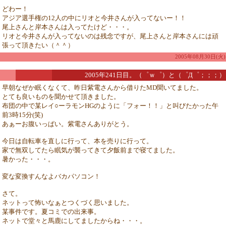
どわー！
アジア選手権の12人の中にリオと今井さんが入ってないー！！
尾上さんと岸本さんは入ってたけど・・・。
リオと今井さんが入ってないのは残念ですが、尾上さんと岸本さんには頑
張って頂きたい（＾＾）
2005年08月30日(火)
2005年241日目。（゜ｗ゜）と（゜Д゜；；；）
早朝なぜか眠くなくて、昨日紫電さんから借りたMD聞いてました。
とても良いものを聞かせて頂きました。
布団の中で某レイ○ーラモンHGのように「フォー！！」と叫びたかった午
前3時15分(笑)
あぁーお腹いっぱい。紫電さんありがとう。
今日は自転車を直しに行って、本を売りに行って。
家で無双してたら眠気が襲ってきて夕飯前まで寝てました。
暑かった・・・。
変な変換すんなよバカパソコン！
さて。
ネットって怖いなぁとつくづく思いました。
某事件です。夏コミでの出来事。
ネットで堂々と馬鹿にしてましたからね・・・。