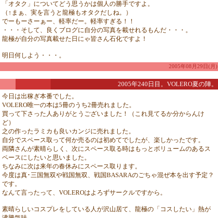
「オタク」についてどう思うかは個人の勝手ですよ。
（↑まぁ、実を言うと龍極もオタクだしね。）
でーもーさーぁー、軽率だー。軽率すぎる！！
・・・そして、良くブログに自分の写真を載せれるもんだ・・・。
龍極が自分の写真載せた日にゃ皆さん石化ですよ！
明日何しよう・・・。
2005年08月29日(月)
2005年240日目。VOLERO夏の陣。
今日は出稼ぎ本番でした。
VOLERO唯一の本は5冊のうち2冊売れました。
買って下さった人ありがとうございました！（これ見てるか分からんけ
ど）
之の作ったラミカも良いカンジに売れました。
自分でスペース取って何か売るのは初めてでしたが、楽しかったです。
両隣さんが素晴らしく、次にスペース取る時はもっとボリュームのあるス
ペースにしたいと思いました。
ちなみに次は来年の春休みにスペース取ります。
今度は真･三国無双や戦国無双、戦国BASARAのごちゃ混ぜ本を出す予定？
です。
なんて言ったって、VOLEROはよろずサークルですから。
素晴らしいコスプレをしている人が沢山居て、龍極の「コスしたい」熱が
沸騰気味。