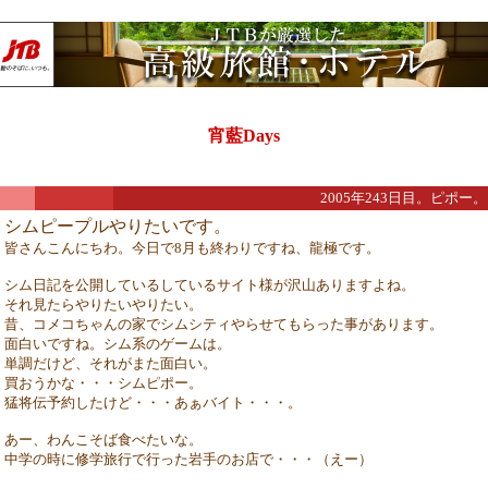
宵藍Days
2005年243日目。ピポー。
シムピープルやりたいです。
皆さんこんにちわ。今日で8月も終わりですね、龍極です。
シム日記を公開しているしているサイト様が沢山ありますよね。
それ見たらやりたいやりたい。
昔、コメコちゃんの家でシムシティやらせてもらった事があります。
面白いですね。シム系のゲームは。
単調だけど、それがまた面白い。
買おうかな・・・シムピポー。
猛将伝予約したけど・・・あぁバイト・・・。
あー、わんこそば食べたいな。
中学の時に修学旅行で行った岩手のお店で・・・（えー）