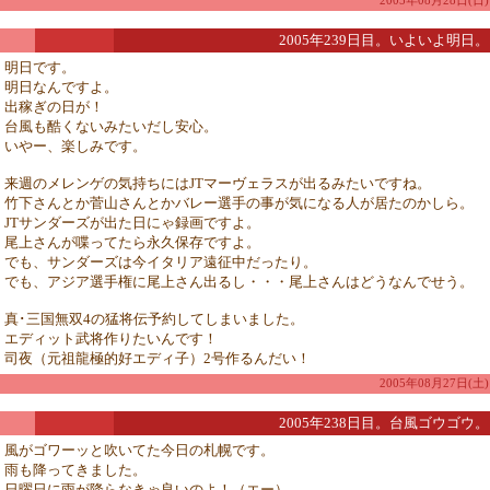
2005年08月28日(日)
2005年239日目。いよいよ明日。
明日です。
明日なんですよ。
出稼ぎの日が！
台風も酷くないみたいだし安心。
いやー、楽しみです。
来週のメレンゲの気持ちにはJTマーヴェラスが出るみたいですね。
竹下さんとか菅山さんとかバレー選手の事が気になる人が居たのかしら。
JTサンダーズが出た日にゃ録画ですよ。
尾上さんが喋ってたら永久保存ですよ。
でも、サンダーズは今イタリア遠征中だったり。
でも、アジア選手権に尾上さん出るし・・・尾上さんはどうなんでせう。
真･三国無双4の猛将伝予約してしまいました。
エディット武将作りたいんです！
司夜（元祖龍極的好エディ子）2号作るんだい！
2005年08月27日(土)
2005年238日目。台風ゴウゴウ。
風がゴワーッと吹いてた今日の札幌です。
雨も降ってきました。
日曜日に雨が降らなきゃ良いのよ！（エー）