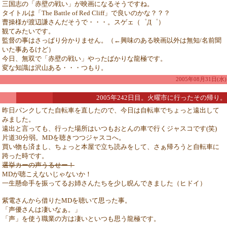
三国志の「赤壁の戦い」が映画になるそうですね。
タイトルは「The Battle of Red Cliff」で良いのかな？？？
曹操様が渡辺謙さんだそうで・・・。スゲェ（゜Д゜）
観てみたいです。
監督の事はさっぱり分かりません。（←興味のある映画以外は無知/名前聞
いた事あるけど）
今日、無双で「赤壁の戦い」やったばかりな龍極です。
変な知識は沢山ある・・・つもり。
2005年08月31日(水)
2005年242日目。火曜市に行ったその帰り。
昨日パンクしてた自転車を直したので、今日は自転車でちょっと遠出して
みました。
遠出と言っても、行った場所はいつもおとんの車で行くジャスコです(笑)
片道30分弱。MDを聴きつつジャスコへ。
買い物も済まし、ちょっと本屋で立ち読みをして、さぁ帰ろうと自転車に
跨った時です。
選挙カーの声うるせー！
MDが聴こえないじゃないか！
一生懸命手を振ってるお姉さんたちを少し睨んできました（ヒドイ）
紫電さんから借りたMDを聴いて思った事。
「声優さんは凄いなぁ。」
「声」を使う職業の方は凄いといつも思う龍極です。