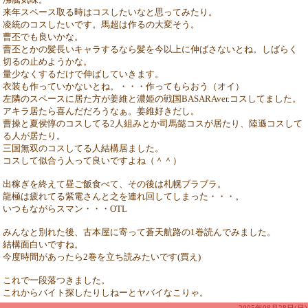
来年スペース取る時はコスしたいなと思ってみたり。
凌統のコスしたいです。馬超は作るの大変そう。
曹丕でも良いかな。
曹丕とかの髪長いキャラするなら髪を今以上に伸ばさないとね。しばらく
切るの止めようかな。
量少なくするだけで伸ばしていきます。
衣装も作っていかないとね。・・・作ってもらおう（オイ）
左隣のスペースに居た方が姜維と濃姫の戦国BASARAver.コスしてました。
アキラ居たら喜んだだろうなぁ。姜維好きだし。
曹操と夏侯惇のコスしてる2人組みとか司馬懿コスが居たり、陸遜コスして
る人が居たり。
三国無双のコスしてる人結構居ました。
コスして似合う人って良いですよね（＾＾）
出稼ぎを終えて昼ご飯食べて、その後は札幌ブラブラ。
龍極は疲れてる紫電さんと之を連れ回してしまった・・・。
いつもながらスマン・・・OTL
みんなと別れた後、古本屋に寄って蒼天航路の1巻読んでみました。
結構面白いですね。
今度時間があったら2巻を立ち読みたいです(買え)
これで一段落つきました。
これからバイト探したりしねーとヤバイなこりゃ。