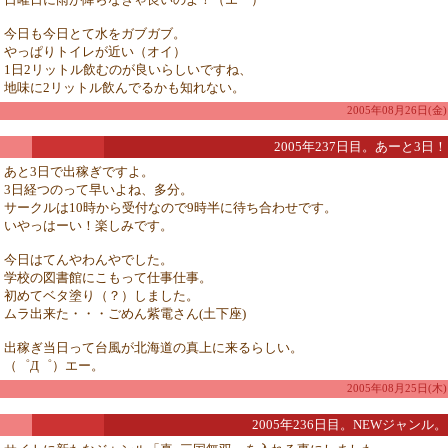
今日も今日とて水をガブガブ。
やっぱりトイレが近い（オイ）
1日2リットル飲むのが良いらしいですね、
地味に2リットル飲んでるかも知れない。
2005年08月26日(金)
2005年237日目。あーと3日！
あと3日で出稼ぎですよ。
3日経つのって早いよね、多分。
サークルは10時から受付なので9時半に待ち合わせです。
いやっはーい！楽しみです。
今日はてんやわんやでした。
学校の図書館にこもって仕事仕事。
初めてベタ塗り（？）しました。
ムラ出来た・・・ごめん紫電さん(土下座)
出稼ぎ当日って台風が北海道の真上に来るらしい。
（゜Д゜）エー。
2005年08月25日(木)
2005年236日目。NEWジャンル。