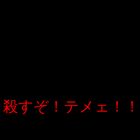
殺すぞ！テメェ！！