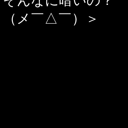
そんなに暗いの？
（メ￣△￣）＞