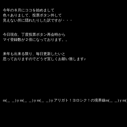
今年の８月にココを始めまして
色々ありまして、投票ボタン外して
見えない所に隠れたりした訳ですが・・・
今日現在、丁度投票ボタン再会時から
マイ登録数が２倍になっております。。
来年も出来る限り、毎日更新したいと
思っておりますのでどうぞ宜しくお願い致します♪
m(＿ ＿)ｙm(＿ ＿)ｙm(＿ ＿)ｙアリガト！ヨロシク！の境界線m(＿ ＿)ｙm(