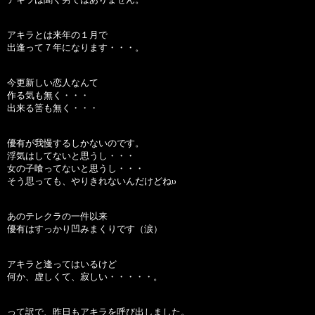
アキラとは来年の１月で
出逢って７年になります・・・。
今更新しい恋人なんて
作る気も無く・・・
出来る筈も無く・・・
優有が我慢するしかないのです。
浮気はしてないと思うし・・・
女の子喰ってないと思うし・・・
そう思っても、やりきれないんだけどねυ
あのテレクラの一件以来
優有はすっかり凹みまくりです（涙）
アキラと逢ってはいるけど
何か、虚しくて、寂しい・・・・・。
って訳で、昨日もアキラを呼び出しました。