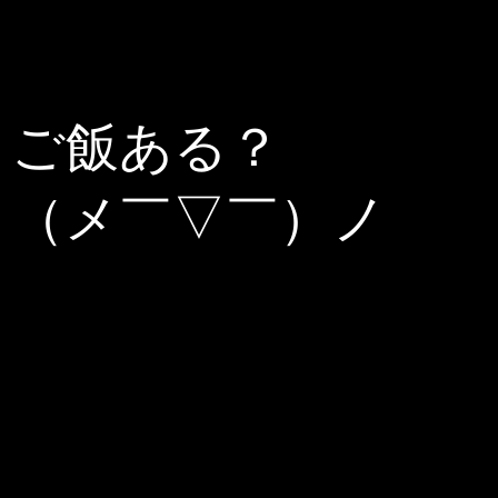
ご飯ある？
（メ￣▽￣）ノ