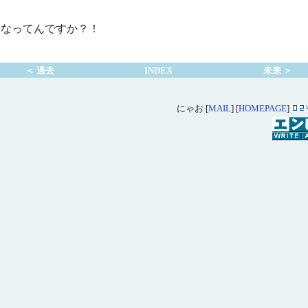
うなってんですか？！
＜ 過去
INDEX
未来 ＞
にゃお [
MAIL
] [
HOMEPAGE
]