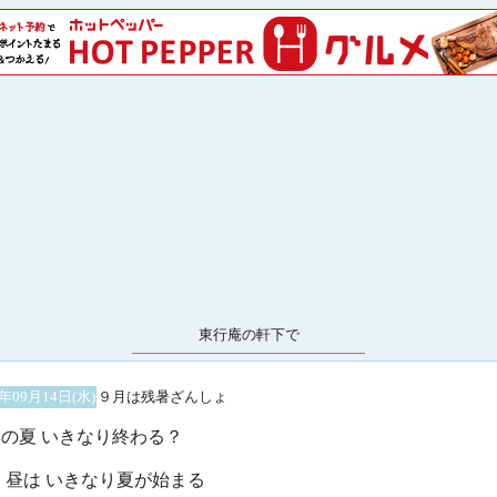
東行庵の軒下で
6年09月14日(水)
９月は残暑ざんしょ
の夏 いきなり終わる？
 昼は いきなり夏が始まる