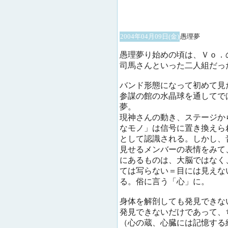
2004年04月09日(金)
愚理夢
愚理夢り始めの頃は、Ｖｏ．
司馬さんといった二人組だっ
バンド形態になって初めて見
参謀の館の水晶球を通してで
夢。
現神さんの動き、ステージか
なモノ」は信号に置き換えら
として認識される。しかし、
見せるメンバーの表情をみて
にあるものは、大脳ではなく
ては写らない＝目には見えな
る。俗に言う「心」に。
身体を解剖しても発見できな
発見できないだけであって、
（心の蔵、心臓には記憶する