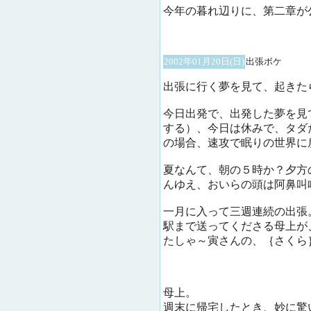
今年の暮れ辺りに、第二章が
2002年01月20日(日)
出張ボケ
出張に行く夢を見て、起きた
今日出発で、出発した夢を見
する）、今日は休みで、タダ
の場合、速攻で眠りの世界に
夏なんて、朝の５時か？夕方
んゆえ、おいらの頭は阿鼻叫
一月に入って三週連続の出張
駅まで送ってくださる母上が
たしゃ～寅さんの、｛さくら
母上。
週末に帰宅したとき、妙に驚