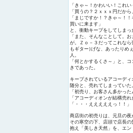
「きゃ～！かわいい！これい
「買うの？２ｘｘｘ円だから
「まじですか！？きゃ～！！
買いに来ます」
と、衝動キープをしてしまっ
「また、そんなことして。お
が。Ｚｏ－３だってこれなら
もギター}げな、あったりめ
人。
「何とかするくさ～」と、コ
きであった。
キープされているアコーディ
随分と、売れてしまっていた
「初売り、お客さん多かった
「アコーディオンが結構売れ
「・・・えええええっ！！」
商店街の初売りは、元旦の夜
その寒空の下、店頭で店長の
抱え「美しき天然」を、エン