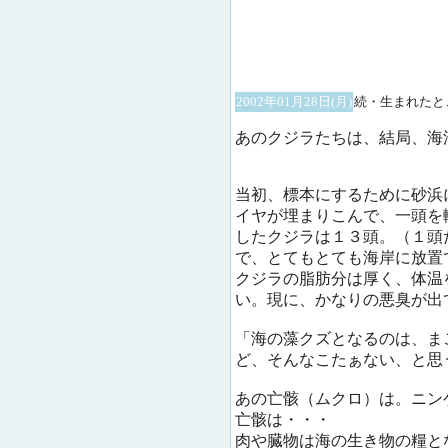
2002年01月28日(月)
続・生まれたと
あのクジラたちは、結局、海
当初、標本にするために砂浜
イヤが埋まりこんで、一頭を
したクジラは１３頭。（１頭
で、とてもとても海岸に放置
クジラの脂肪分は厚く、体温
い。現に、かなりの悪臭が出
「海の藻クズとなるのは、ま
ど、そんなこたぁない、と思
あの亡骸（ムクロ）は。ニン
亡骸は・・・
肉や臓物は海の生き物の糧と