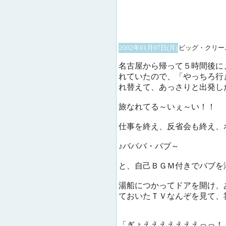
2002年01月07日(月)
ビッグ・クリー
名古屋から帰って５時間後に
れていたので、「やっちろ行
れ替えて、あっさりと出発し
旅なれてる～いぇ～い！！
仕事を終え、反省会も終え、
♪バババ・バブ～
と、自己ＢＧＭ付きでバブを
湯船につかってドアを開け、
ておいたＴＶなんぞを見て、
「ぎょえええええええっっ！