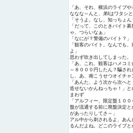
「あ、それ、横浜のライブや
ななな～んと、弟Ⅰはワタシ
「そうよ。なし、知っちょん
「だって、このときバイト募
ゃ、つらいなぁ」
「なにが？警備のバイト？」
「観客のバイト。なんでも、
よ」
思わず吹き出してしまった。
「あ、これ、観客はハメコミ
～８０００円したん？騙され
し、あ、南こうせつオイチャ
「あんた、よう次から次へと
造せないかんねっちゃ！」と
まわず
「アルフィー、限定盤１００
盤が流通する前に廃盤決定と
があったりしてさ～」
アル中から刺されるよ、あん
るんだよね。どこのライブと