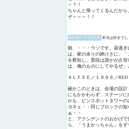
～？！
ちゃんと帰ってくるんだから
ぞ～～～！！
2002年01月14日(月)
本当は好きでし
朝、・・・ウソです、昼過ぎ
は、家の余りの静けさに、「
を察知し、普段は誰かが占領
は、俺のものにしてやるぜ」
ＡＬＦＥＥ／１９９６／RED
確かこのときは、会場の設計
にもかかわらず、ステージに
かも、ピンスポットタワーの
ヨネェ・・同じブロックの知
ぁ・・
と、アクシデントのおかげで
ら、「うまかっちゃん」をず