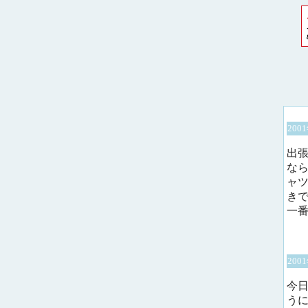
200
出
な
ャ
き
一
200
今
う