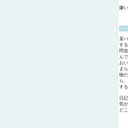
嫌
200
某
す
問
ん
お
ま
物
ら
す
日
気
ど