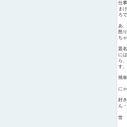
仕
ま
ろ
あ
怒
ち
題
に
ら
す
簡
に
好
ん
笑
世
目