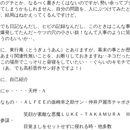
事のグチとか、なるべく書きたくはないのですが､勢い余ってブ
けてしまうかもしれません。自分の問題を、人にぶつけてみた
で、結局はねかえってくるんですけど。
、でも日記なんだし、ヒビの記録なんだし、このときはこんな
り爆発してたんだ～ケツの穴の小さい奴！なんて人事のように
ゃうのもいいか‥。
名に、東行庵（とうぎょうあん）とありますが、幕末の事とか
はあまり関連性無いことを、お断りしておきますね‥ネコだっ
、この場所でこっそりと昼寝をしていたい・・ぐらいのキモチ
。（あ、でも高杉晋作サン好きですよ！）
単に、自己紹介
ゃにゃ・・・・天秤・A
きなもの・・ＡＬＦＥＥの坂崎幸之助サン・仲井戸麗市チャボ
・
顔が素敵な悪魔ＬＵＫＥ－ＴＡＫＡＭＵＲＡ 
 参謀・
覚ましをセットせずに寝れる時・他多数