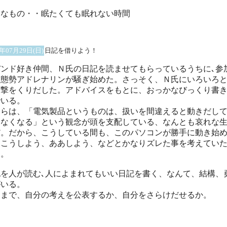
いなもの・・眠たくても眠れない時間
1年07月29日(日)
日記を借りよう！
バンド好き仲間、Ｎ氏の日記を読ませてもらっているうちに､参
る態勢アドレナリンが騒ぎ始めた。さっそく、Ｎ氏にいろいろ
攻撃をくりだした。アドバイスをもとに、おっかなびっくり書
でいる。
いらは、「電気製品というものは、扱いを間違えると動きだし
らなくなる」という観念が頭を支配している、なんとも哀れな
だ。だから、こうしている間も、このパソコンが勝手に動き始
、こうしよう、ああしよう、などとかなりズレた事を考えてい
る。
記を人が読む､人によまれてもいい日記を書く、なんて、結構、
がいる。
こまで、自分の考えを公表するか、自分をさらけだせるか。