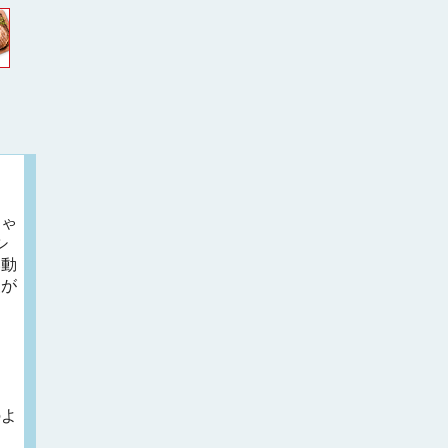
きゃ
シ
い動
装が
のよ