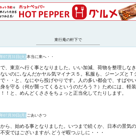
東行庵の軒下で
1年07月31日(火)
本当に東へ・・
張で、東京へ行く事となりました。いい加減、荷物を整理しな
らないのに､なんだかヤル気マイナス５。私服も、ジーンズとＴ
ツで・・と、なにやら投げやりです。人の多い都会で、すばや
で身を守る（何が襲ってくるというのだろう？）ためには、軽
番！！と、めんどくささをちょっと正当化してたりします。
1年07月30日(月)
ごあいさつ
日から、始める事となりました。いつまで続くか、日本の景気
に不安ではございますが､どうぞ暇つぶしに・・・