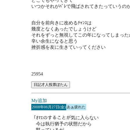
どこでもやってきて
いつかそれがﾊﾞﾚで飛ばされてきたっていうの
自分を前向きに改めるﾁｬﾝｽは
幾度となくあったでしょうけど
それをずっと無視してこの年になってしまった
辛い余生になると思う
挫折感を友に生きていってください
25954
My追加
2008年06月27日(金)
あぁ疲れた
「ｵﾏｴのすることが気に入らない
今は執行猶予の状態だから
黙っているが