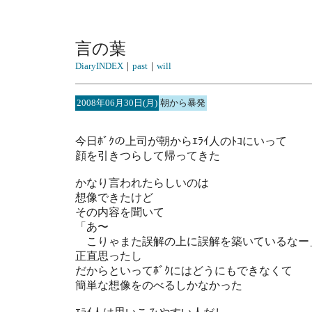
言の葉
DiaryINDEX
｜
past
｜
will
2008年06月30日(月)
朝から暴発
今日ﾎﾞｸの上司が朝からｴﾗｲ人のﾄｺにいって
顔を引きつらして帰ってきた
かなり言われたらしいのは
想像できたけど
その内容を聞いて
「あ〜
こりゃまた誤解の上に誤解を築いているなー
正直思ったし
だからといってﾎﾞｸにはどうにもできなくて
簡単な想像をのべるしかなかった