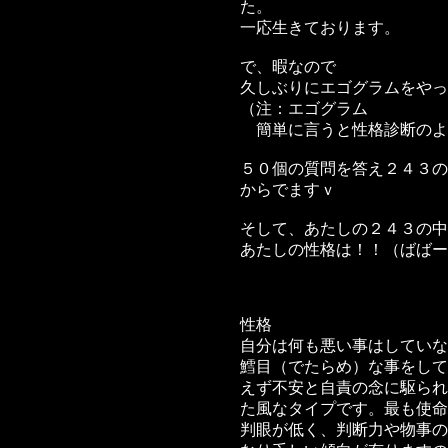
た。
一応生きております。
で、暇なので
久しぶりにエゴグラムをやっ
（注：エゴグラム
簡単に言うと性格診断のよ
５０個の質問を答え２４３の
からでますｖ
そして、あたしの２４３の中
あたしの性格は！！（ばばー
性格
自分は何も悪い事はしていな
鱈目（でたらめ）な事をして
えず不安と自責の念に駆られ
た風なタイプです。最も使命
判眼が低く、判断力や物事の