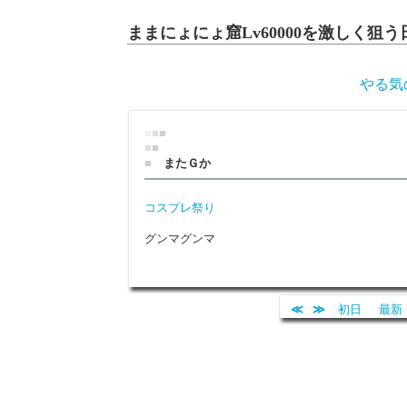
ままにょにょ窟Lv60000を激しく狙う
やる気
■
■
■
■
■
■
またＧか
コスプレ祭り
グンマグンマ
≪
≫
初日
最新