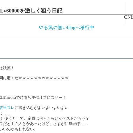
v60000を激しく狙う日記
CNL
やる気の無いblogへ移行中
は秋葉！
間に逝くぜｗｗｗｗｗｗｗｗｗｗｗｗｗ
原neccaで時雨㌧主催オフにズサー！
該当スレ
に書き込むがよいよいよいよい
っ……
（二台）使うとして、定員は何人くらいがベストだろう？
フだと１２人とかあったけど、さすがに無理ぽ……
いいのかもしれない。