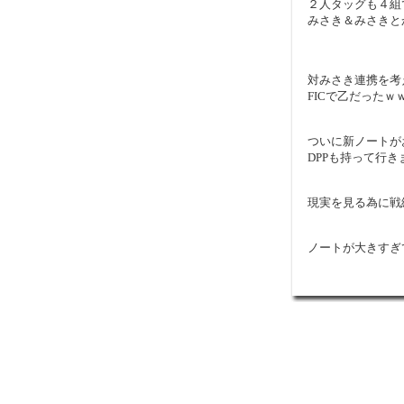
２人タッグも４組
みさき＆みさきと
対みさき連携を考
FICで乙だったｗ
ついに新ノートが
DPPも持って行き
現実を見る為に戦
ノートが大きすぎ