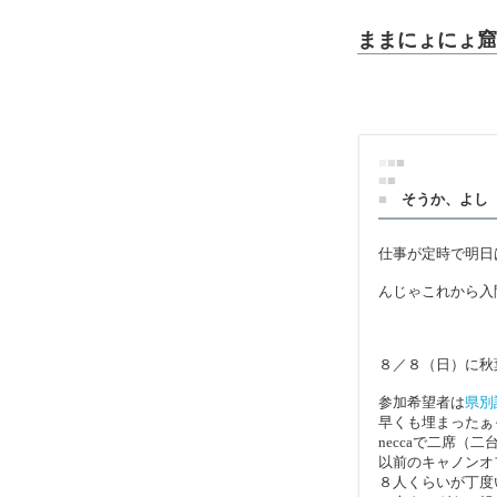
ままにょにょ窟L
■
■
■
■
■
■
そうか、よし
仕事が定時で明日
んじゃこれから入
８／８（日）に秋葉
参加希望者は
県別
早くも埋まったぁ
neccaで二席
以前のキャノンオ
８人くらいが丁度