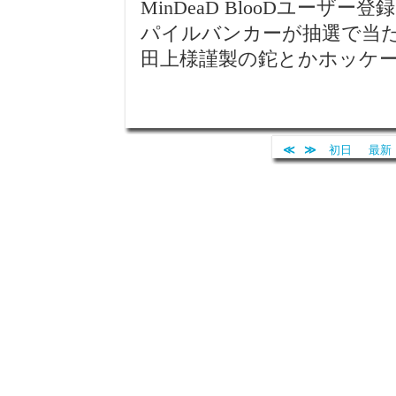
MinDeaD BlooDユーザ
パイルバンカーが抽選で当
田上様謹製の鉈とかホッケ
≪
≫
初日
最新