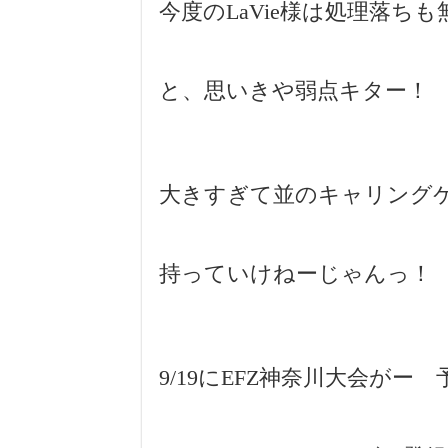
今度のLaVie様は処理落ち
と、思いきや弱点キター！
大きすぎて並のキャリング
持っていけねーじゃんっ！
9/19にEFZ神奈川大会がー 