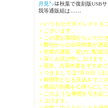
月見㌧
は秋葉で復刻版USB
我等通販組は……
＞いつもセガダイレクトを
＞ございます。
＞この度お客様からいただ
＞弊社からの出荷作業が遅
＞作業の遅延、並びに配送
＞深くお詫び申し上げます
＞現在、出荷作業をすすめ
＞つきましては7月31日（土
＞時間帯となる見込みでご
＞商品の到着を心待ちにし
＞このような事態を引き起
＞上げます。
＞今後このようなことを発