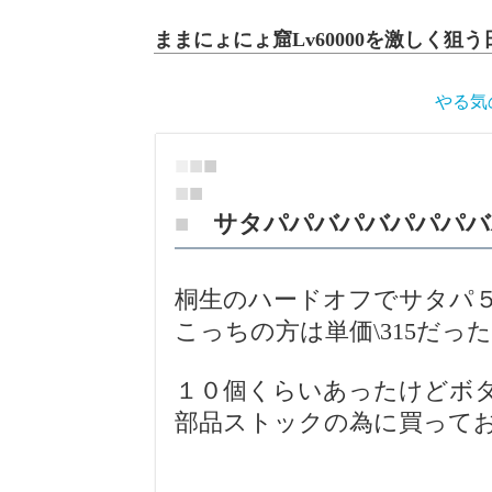
ままにょにょ窟Lv60000を激しく狙う
やる気
■
■
■
■
■
■
サタパパバパバパパパバ
桐生のハードオフでサタパ５個
こっちの方は単価\315だっ
１０個くらいあったけどボ
部品ストックの為に買って