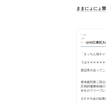
ままにょにょ窟L
■
■
■
■
■
■
QOH江東
「さっちん強キャ
うはｗｗｗｗｗｗ
渡辺系大会ってこ
東海裁判第二回公
圧倒的優勝候補の
ＭＢのフリープレ
ＱＯＨ大会の結果