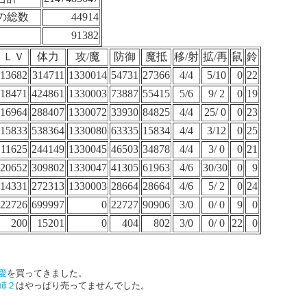
の総数
44914
91382
ＬＶ
体力
攻/魔
防御
魔抵
移/射
拡/再
鼠
鈴
13682
314711
1330014
54731
27366
4/4
5/10
0
22
18471
424861
1330003
73887
55415
5/6
9/ 2
0
19
16964
288407
1330072
33930
84825
4/4
25/ 0
0
23
15833
538364
1330080
63335
15834
4/4
3/12
0
25
11625
244149
1330045
46503
34878
4/4
3/ 0
0
21
20652
309802
1330047
41305
61963
4/6
30/30
0
9
14331
272313
1330003
28664
28664
4/6
5/ 2
0
24
22726
699997
0
22727
90906
3/0
0/ 0
9
0
200
15201
0
404
802
3/0
0/ 0
22
0
愛
を買ってきました。
姉２
はやっぱり売ってませんでした。