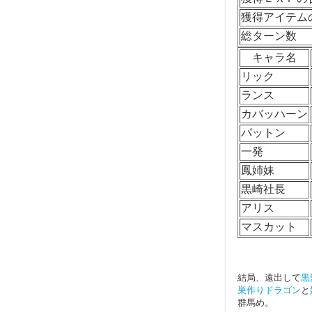
獲得アイテム
総ターン数
キャラ名
リック
ランス
カバッハーン
パットン
一発
鳳姉妹
黒崎社長
アリス
マスカット
結局、遠出して
黒
巣作りドラゴン
と
群馬め。