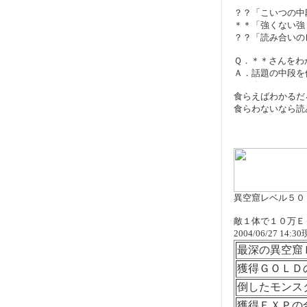
？？「こいつの中
＊＊「強くない強
？？「読み合いの
Ｑ．＊＊さんをわ
Ａ．話題の中段を
食らえばわかるだ
食らわないなら読
異空窟レベル５０
敵１体で１０万Ｅ
2004/06/27 1
最深の異空窟
獲得ＧＯＬＤ
倒したモンス
獲得ＥＸＰの