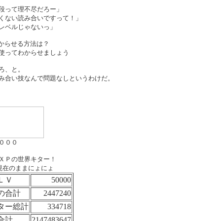
段って理不尽だろー」
くない読み合いですって！」
レベルじゃないっ」
からせる方法は？
使ってわからせましょう
ろ、と。
み合い技なんで問題なしというわけだ。
０００
ＸＰの世界キター！
4:30現在のままにょにょ
ＬＶ
50000
の合計
2447240
ター総計
334718
合計
2147483647