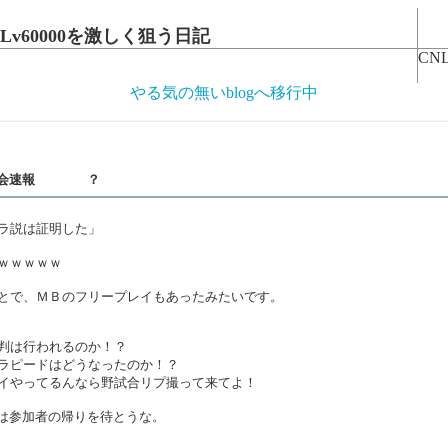
v60000を激しく狙う日記
CNL
やる気の無いblogへ移行中
区大会速報 ？
ラ説は証明した」
ｗｗｗｗｗ
とで、ＭＢのフリープレイもあったみたいです。
判は行われるのか！？
ラピードはどうなったのか！？
イやってるんなら野試合リプ撮って来てよ！
は参加者の帰りを待とうな。