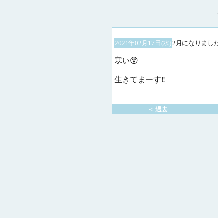
2021年02月17日(水)
2月になりまし
寒い😵
生きてまーす‼
＜ 過去