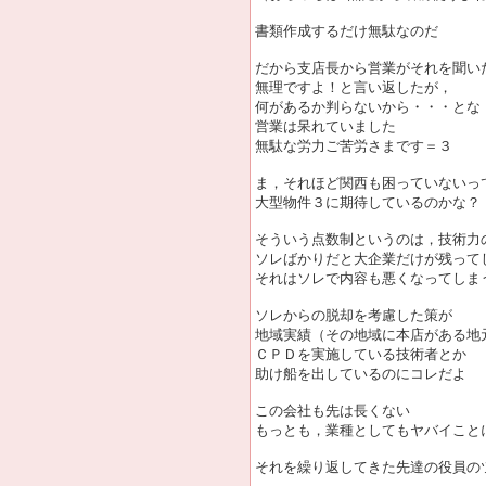
書類作成するだけ無駄なのだ
だから支店長から営業がそれを聞い
無理ですよ！と言い返したが，
何があるか判らないから・・・とな
営業は呆れていました
無駄な労力ご苦労さまです＝３
ま，それほど関西も困っていないっ
大型物件３に期待しているのかな？
そういう点数制というのは，技術力
ソレばかりだと大企業だけが残って
それはソレで内容も悪くなってしま
ソレからの脱却を考慮した策が
地域実績（その地域に本店がある地
ＣＰＤを実施している技術者とか
助け船を出しているのにコレだよ
この会社も先は長くない
もっとも，業種としてもヤバイこと
それを繰り返してきた先達の役員の