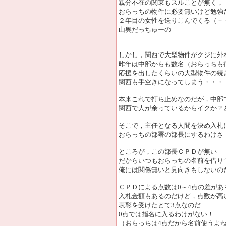
親分不在の関東もスルことが無く，
おらっちの物件に必要無いけど勉強
２年目の女性を送りこんでくる（－
山奥だっちゅーの
しかし，関西で大型物件がクジに外
昨年は中部からも数名（おらっちも
応援を出したくらいの大型物件の続
関西も手空きになってしまう・・・
本来これで打ち止めなのだが，中部
関西で人が余っているからイクか？
そこで，主任となる人間を決め入札
おらっちの部署の部長にするわけさ
ところが，この部長ＣＰＤが無い
だからいつもおらっちの名前を借り
俺には関係無いと見向きもしないの
ＣＰＤによる点数は0～4点の差があ
入札金額もあるのだけど，点数が高
表彰を受けたとて3点なのだ
0点では指名に入るわけがない！
（おらっちは4点だから名前使うよ