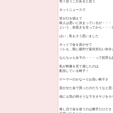
色々思うこがあると思う
ネットニュースで
皆が口を揃えて
殺人は悪いに決まっているが・・・
という，前置きを言ってから・・・
はい，私もそう思いました
ネットで金を貢がせて
ソレも，既に裁判で返却支払い命令
なんちゃら女子の・・・って犯罪も
私が映像を見て感じたのは
配信している椅子！
ゲーマーのかなーりお高い椅子さ
貢がせた金で買ったのだろうなと思
他にも気の弱そうなヲタオヤジをカ
推し活で金を使うのは勝手だけどさ