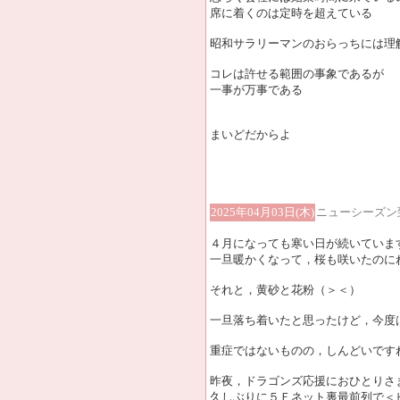
席に着くのは定時を超えている
昭和サラリーマンのおらっちには理
コレは許せる範囲の事象であるが
一事が万事である
まいどだからよ
2025年04月03日(木)
ニューシーズン
４月になっても寒い日が続いていま
一旦暖かくなって，桜も咲いたのに
それと，黄砂と花粉（＞＜）
一旦落ち着いたと思ったけど，今度
重症ではないものの，しんどいです
昨夜，ドラゴンズ応援におひとりさ
久しぶりに５Ｆネット裏最前列で＜