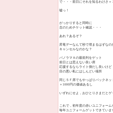
で・・・前日にそれを知るわけさ＝
嘘っ！
がっかりすると同時に
念のためチケット確認・・・
あれ？あるぞ？
昇竜デーなんて秒で埋まるはずなの
キャンセルなのかな？
パノラマＡの最前列をゲット
前日とは思えない良い席
応援するならライト側だし良いけど
目の悪い私にはしんどい場所
同じ５Ｆ席でもやっぱりバックネッ
＋1000円の価値あるし
いずれにせよ，おひとりさまだとゲ
これで，初年度の赤いユニフォーム
毎年ユニフォームゲットできていま