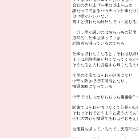
会社の売り上げを半分以上を占め
誰だってできるバカチョン仕事だけ
儲け幅がハンパない
若手と慣れた高齢外注でコト足りる
一方，率が悪いのはおらっちの部署
必然的に仕事は減っていき
経験者も減っているのである
仕事を取れなくなると，それは順繰
ようは経験実績が無くなってくるか
そうなると入札資格すら無くなるの
全国の支店ではそれが顕著になり
中部を除きほぼ不可能となり，
撤退気味になっている
中部ではしっかりおらっち担当物件
関東ではそれが情けなくて部長が転
それはそれでどうよ？と思うのであ
会社の方針が撤退であればやむをえ
技術員も減っているので，支店間の