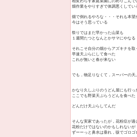
相変わらず家庭菜園にのめりこんで
畑作業をやりすぎで体調悪くしてい
畑で倒れるやろな・・・それも本望
今はそう思っている
祭りではまだ早かった山菜も
１週間たつとなんとかサマにやなる
それこそ自分の畑からアズキナを取
早速天ぷらにして食べた
これが無いと春が来ない
でも，物足りなくて，スーパーの天
かなり久しぶりのうどん屋にも行っ
ここでも野菜天ぷらうどんを食べた
どんだけ天ぷらしてんだ
そんな実家であったが，花粉症が過
花粉だけではないのかもしれないが
ずーーっと鼻水は垂れ，咳でゴロゴ