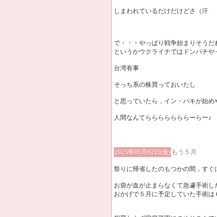
しまわれているだけだけどさ（汗
で・・・やっぱり戦争始まりそうだ
というかウクライナではドンパチや
台湾有事
そっち系の株買っておいたし
と思っていたら，イン・パキが始め
人間なんてらららららららーらー♪
2025年05月02日(金)
もう５月
祭りに帰省したのもつかの間，すぐ
お袋が血が止まらなくて急遽手術し
おかげで５月に予定していた手術は