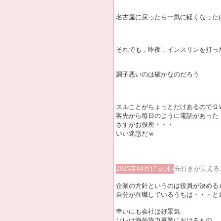
名古屋に戻ったら一気に軽くなった(o_
それでも，昨夜，インスリンを打っ
調子悪いのは確かなのだろう
スルことがちょっとだけあるのでＧ
客先から毎日のように電話があった
さすがお役所・・・
いい迷惑だｗ
2025年04月17日(木)
先行きが見える
企業の方針というのは役員が決める
自分が在職しているうちは・・・と
幸いにも会社は好景気
ソレは海外協力事業におけるもの