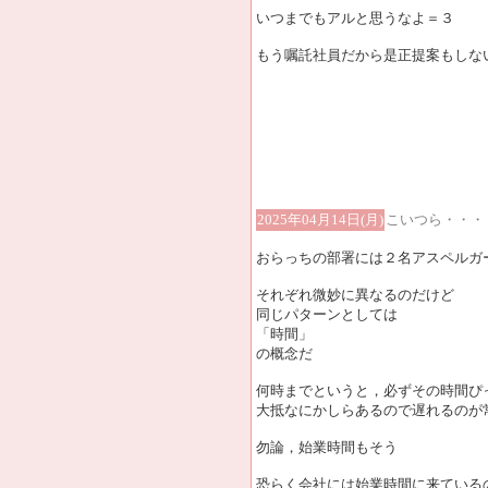
いつまでもアルと思うなよ＝３
もう嘱託社員だから是正提案もしな
2025年04月14日(月)
こいつら・・・
おらっちの部署には２名アスペルガ
それぞれ微妙に異なるのだけど
同じパターンとしては
「時間」
の概念だ
何時までというと，必ずその時間ぴ
大抵なにかしらあるので遅れるのが
勿論，始業時間もそう
恐らく会社には始業時間に来ている