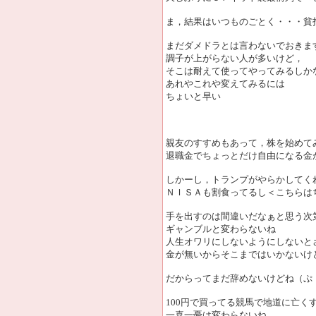
ま，結果はいつものごとく・・・貧
まだダメドラとは言わないでおきま
調子が上がらない人が多いけど，
そこは耐えて使ってやってみるしか
あれやこれや変えてみるには
ちょいと早い
親友のすすめもあって，株を始めて
退職金でちょっとだけ自由になる金
しかーし，トランプがやらかしてく
ＮＩＳＡも割食ってるし＜こちらは
手を出すのは間違いだなぁと思う次
ギャンブルと変わらないね
人生オワリにしないようにしないと
金が無いからそこまではいかないけ
だからってまだ辞めないけどね（ぷ
100円で買ってる競馬で地道に亡く
一喜一憂は変わらないね