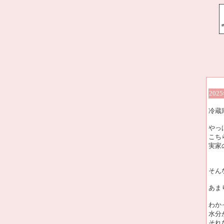
202
冷蔵
やっ
こち
実家
そん
あま
わか
水分
それ