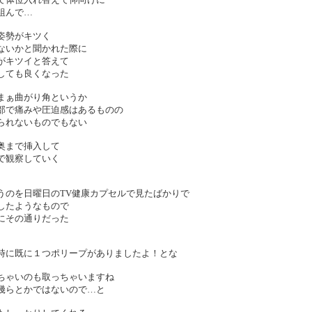
組んで…
姿勢がキツく
ないかと聞かれた際に
がキツイと答えて
しても良くなった
まぁ曲がり角というか
部で痛みや圧迫感はあるものの
られないものでもない
奥まで挿入して
で観察していく
うのを日曜日のTV健康カプセルで見たばかりで
したようなもので
にその通りだった
時に既に１つポリープがありましたよ！とな
ちゃいのも取っちゃいますね
幾らとかではないので…と