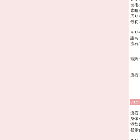
技術
素晴
周り
最初
そり
誰も
流石
飛騨
流石
202
流石
身体
酒飲
昼飯