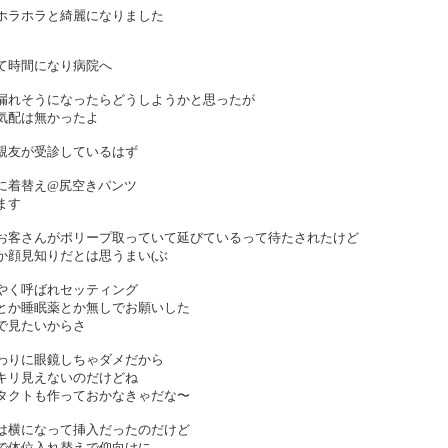
ホラホラと綺麗になりました
て時間になり病院へ
漏れそうになったらどうしようかと思ったが
気配は無かったよ
親友が受診しているはず
に着替え@尻空きパンツ
ます
お客さんがポリープ取っていて延びているって待たされたけど
か顔見知りだとは思うまい(ぶ
やく呼ばれセッティング
とか睡眠薬とか無しでお願いした
で見たいからさ
わりに眼鏡しちゃダメだから
キリ見えないのだけどね
タクトも作っておかなきゃだな〜
は横になって挿入だったのだけど
で体位入れ替えで仰向けに