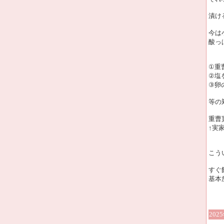
漬け
今は
酸っ
①重
②塩
③卵
等の
重曹
↑実
こう
すぐ
基本
202