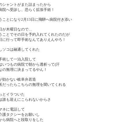
のシャントがまた詰まったから
病院へ受診し、恐らく拡張手術！
うことになり2月13日に飛騨へ病院付き添い
日が木曜日なので…
うことでその日を予約入れてくれたのだが
日に行って即手術なんてありえんやろ！
しソコは融通してくれた
手術して一泊入院して
はいつもの病院で朝から透析って(汗
なの無理に決まってるやん！
が効かない岐阜弁若造
医だったらこちらの無理を聞いてくれる
っとイラついた
は誰も迎えにこられないからさ
マネに電話して
介護タクシーをお願いし
から病院へと段取りをした