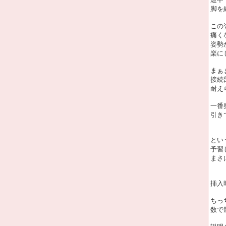
脚を
この
痛く
姿勢
楽に
まぁ
接続
耐え
一番
引き
とい
予習
まさ
挿入
ちっ
数で