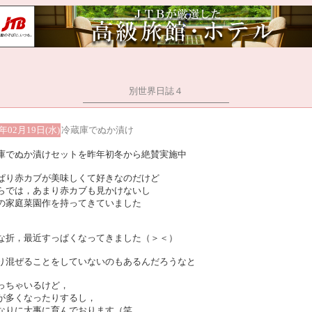
別世界日誌４
5年02月19日(水)
冷蔵庫でぬか漬け
庫でぬか漬けセットを昨年初冬から絶賛実施中
ぱり赤カブが美味しくて好きなのだけど
らでは，あまり赤カブも見かけないし
の家庭菜園作を持ってきていました
な折，最近すっぱくなってきました（＞＜）
り混ぜることをしていないのもあるんだろうなと
っちゃいるけど，
が多くなったりするし，
なりに大事に育んでおります（笑