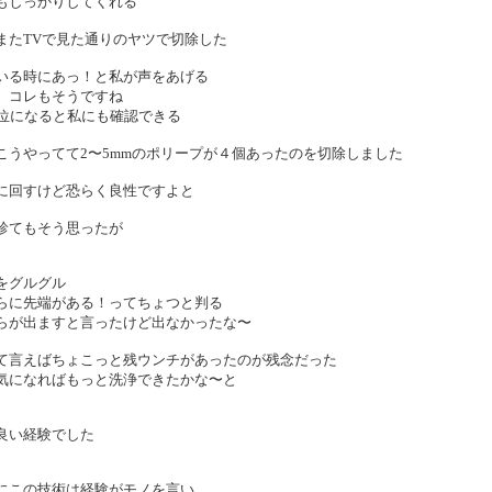
もしっかりしてくれる
またTVで見た通りのヤツで切除した
いる時にあっ！と私が声をあげる
、コレもそうですね
m位になると私にも確認できる
こうやってて2〜5mmのポリープが４個あったのを切除しました
に回すけど恐らく良性ですよと
診てもそう思ったが
をグルグル
らに先端がある！ってちょつと判る
らが出ますと言ったけど出なかったな〜
て言えばちょこっと残ウンチがあったのが残念だった
気になればもっと洗浄できたかな〜と
良い経験でした
にこの技術は経験がモノを言い