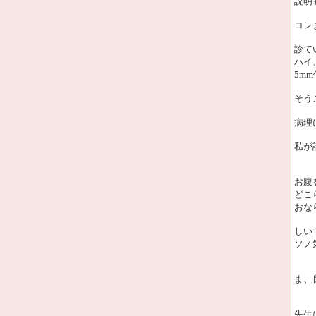
説明
コレ
診て
ハイ
5m
そう
病理
私が
お腹
どこ
おな
しい
ソノ
ま、
先生