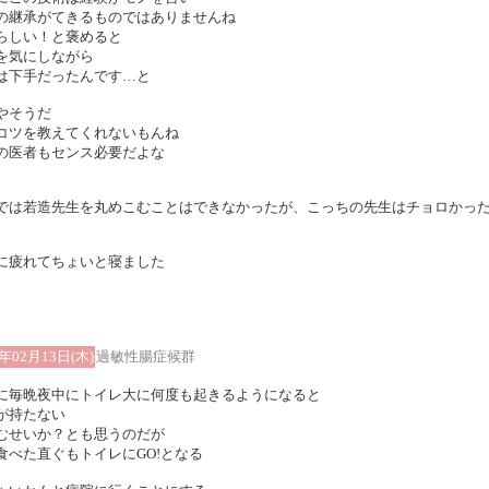
の継承がてきるものではありませんね
らしい！と褒めると
を気にしながら
は下手だったんです…と
やそうだ
コツを教えてくれないもんね
の医者もセンス必要だよな
では若造先生を丸めこむことはできなかったが、こっちの先生はチョロかった
に疲れてちょいと寝ました
5年02月13日(木)
過敏性腸症候群
に毎晩夜中にトイレ大に何度も起きるようになると
が持たない
むせいか？とも思うのだが
食べた直ぐもトイレにGO!となる