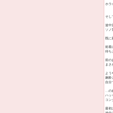
ホラ
そし
途中
ソノ
既に
術着
待ち
前の
まさ
よう
麻酔
自分
…の
ハッ
コン
最初
途中