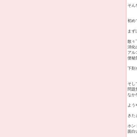
そん
初め
まず
散々
消化
アル
便秘
下剤
そし
問題
なか
よう
きた
ホン
面白