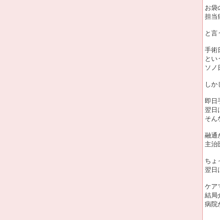
お袋
担当
と言
手術
とい
ソノ
しか
即日
翌日
そん
融通
主治
ちょ
翌日
ケア
結局
病院