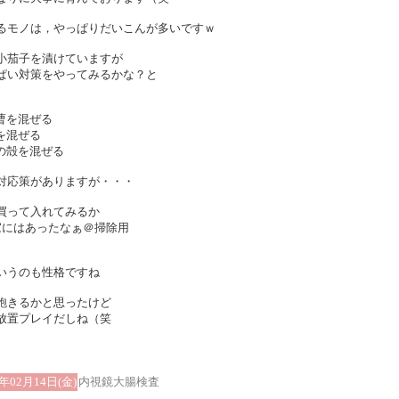
るモノは，やっぱりだいこんが多いですｗ
小茄子を漬けていますが
ぱい対策をやってみるかな？と
曹を混ぜる
を混ぜる
の殻を混ぜる
対応策がありますが・・・
買って入れてみるか
家にはあったなぁ＠掃除用
いうのも性格ですね
飽きるかと思ったけど
放置プレイだしね（笑
5年02月14日(金)
内視鏡大腸検査