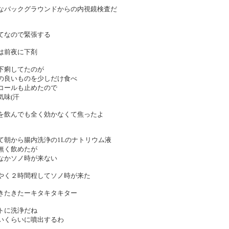
なバックグラウンドからの内視鏡検査だ
てなので緊張する
は前夜に下剤
下痢してたのが
の良いものを少しだけ食べ
コールも止めたので
気味(汗
を飲んでも全く効かなくて焦ったよ
て朝から腸内洗浄の1Lのナトリウム液
無く飲めたが
なかソノ時が来ない
やく２時間程してソノ時が来た
きたきたーキタキタキター
トに洗浄だね
いくらいに噴出するわ