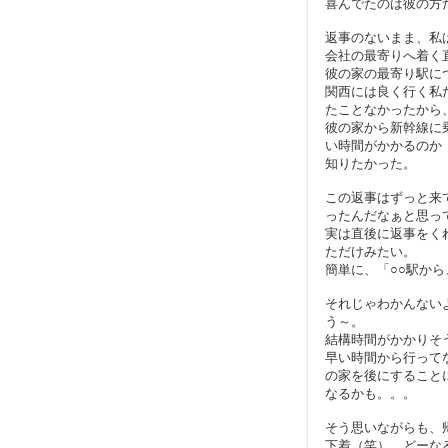
喜んでたのは彼の方
返事のないまま、私
会社の最寄りへ着く
彼の家の最寄り駅に
関西には良く行く私
たことなかったから
彼の家から新幹線に
い時間がかかるのか
知りたかった。
この返事はずっと来
ったんだなぁと思っ
実は直後に返事をく
ただけみたい。
簡単に、「○○駅か
それじゃわかんない
う～。
結構時間がかかりそ
早い時間から行って
の家を後にすること
なるかも。。。
そう思いながらも、
下着（笑）。どーな