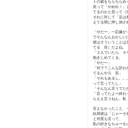
トの裾をちらちらめ
笑って「やめれ！」
てるのかと思って（
それに対して「足は
えてる間に押し倒された
「やだー」一応嫌が
でそんなんおかしい
彼はそういうことは
てる 笑）だよね。
「２人でいたら、そ
抱きしめてくる。
「やだー」
「何で？こんな訳わ
てるんやろ 笑」
「それもあるし。。
って言ってたし」
「そんなん言うてた
「言ってたよー終わ
らええ言うねん、私
言えなかったこと、
結局彼は「じゃーそ
と何度も言って、
私の好きなちゅーを