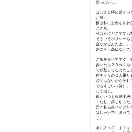
嫌っぽいし。
ほぼ１１時に近かっ
お昼。
彼は私にお金を払わ
ときも。
私は別にどこででも
そういうポリシーら
金かかるんだよ。。
別にそう高級なとこ
ご飯を食べてすぐ、
歩いたら２０分くら
で移動してるとのこ
原チャリの２人乗り
時間もないからそれ
でもすごい（笑）。
って感じ。
彼がいつも移動手段
ったし、嬉しかった
元々私自身バイク好
はしゃいでしまって
じ。
家に入って、すぐキ