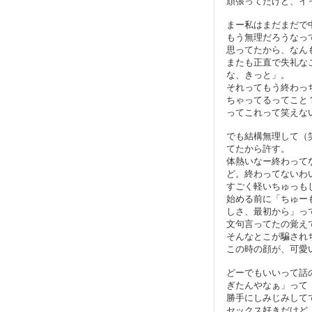
頑張ってたけど、イ
まー私はまだまだで
もう無理だろうなっ
思ってたから、なん
またも正直で失礼な
な、きっと」。
それってもう終わっ
ちゃってるってこと
ってこれって笑えな
でも結構無理して（
てたから許す。
体熱いなー終わって
ど。終わってないわ
すごく軽いちゅっも
始める前に「ちゅー
しさ、最初から」っ
文句言ってたの覚え
そんなとこが騙され
この時の顔が、可愛
どーでもいいって話
ぎたんやなぁ」って
勝手にしみじみして
セックス好きだけど