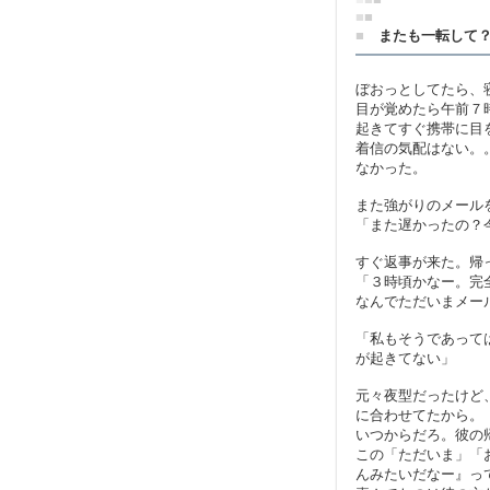
■
■
■
またも一転して
ぼおっとしてたら、
目が覚めたら午前７
起きてすぐ携帯に目
着信の気配はない。
なかった。
また強がりのメール
「また遅かったの？
すぐ返事が来た。帰
「３時頃かなー。完
なんでただいまメー
「私もそうであって
が起きてない」
元々夜型だったけど
に合わせてたから。
いつからだろ。彼の
この「ただいま」「
んみたいだなー』っ