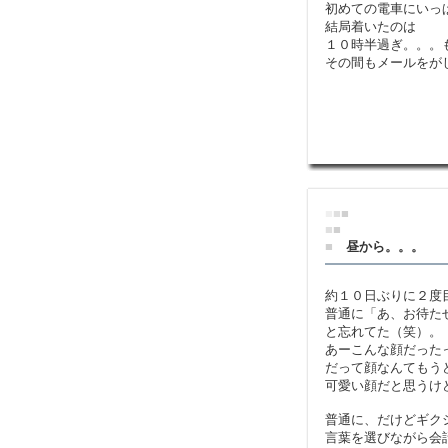
初めての電車にいっ
結局着いたのは
１０時半過ぎ。。。
その間もメールをが
■
■
■
■
■
■
昼から。。。
約１０日ぶりに２度
普通に「あ、お待た
と忘れてた（笑）。
あーこんな顔だった
だって顔なんてもう
可愛い顔だと思うけど
普通に、だけどギク
言葉を選びながら会