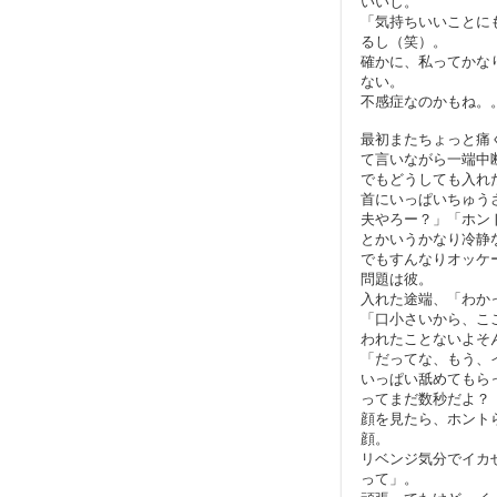
いいし。
「気持ちいいことに
るし（笑）。
確かに、私ってかな
ない。
不感症なのかもね。
最初またちょっと痛
て言いながら一端中
でもどうしても入れ
首にいっぱいちゅう
夫やろー？」「ホン
とかいうかなり冷静な
でもすんなりオッケ
問題は彼。
入れた途端、「わか
「口小さいから、こ
われたことないよそ
「だってな、もう、
いっぱい舐めてもら
ってまだ数秒だよ？
顔を見たら、ホント
顔。
リベンジ気分でイカ
って」。