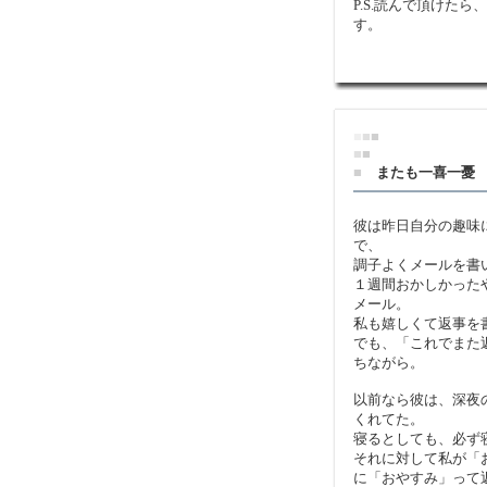
P.S.読んで頂けたら
す。
■
■
■
■
■
■
またも一喜一憂
彼は昨日自分の趣味
で、
調子よくメールを書
１週間おかしかった
メール。
私も嬉しくて返事を
でも、「これでまた
ちながら。
以前なら彼は、深夜
くれてた。
寝るとしても、必ず
それに対して私が「
に「おやすみ」って