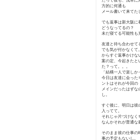
だって彼も、浅草に
方的に何通も
メール書いて来てた
でも返事は新大阪に
どうなってるの？
未だ寝てる可能性も充
友達と待ち合わせて
でも気が付かなくて
からすぐ返事かけな
案の定、今起きたと
た？って。。。
「結構一人で楽しか
今日は友達に会った
ントはそれが今回の
メインだったはずな
し。
すぐ後に、明日は彼
入ってて。
それじゃ片づけなく
なんかそれが普通な
そのまま彼の仕事の
事の予定もないし。