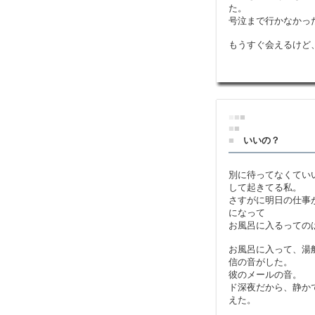
た。
号泣まで行かなかっ
もうすぐ会えるけど
■
■
■
■
■
■
いいの？
別に待ってなくてい
して起きてる私。
さすがに明日の仕事
になって
お風呂に入るっての
お風呂に入って、湯
信の音がした。
彼のメールの音。
ド深夜だから、静か
えた。