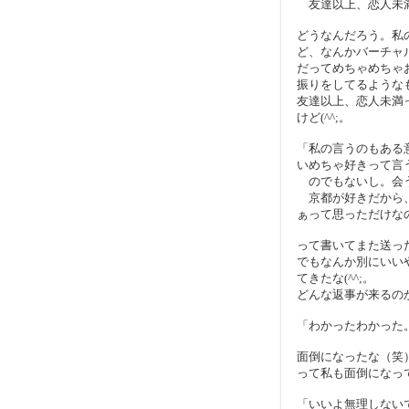
友達以上、恋人未
どうなんだろう。私
ど、なんかバーチャ
だってめちゃめちゃ
振りをしてるような
友達以上、恋人未満
けど(^^;。
「私の言うのもある
いめちゃ好きって言
のでもないし。会う
京都が好きだから、
ぁって思っただけな
って書いてまた送っ
でもなんか別にいい
てきたな(^^;。
どんな返事が来るの
「わかったわかった
面倒になったな（笑
って私も面倒になっ
「いいよ無理しない