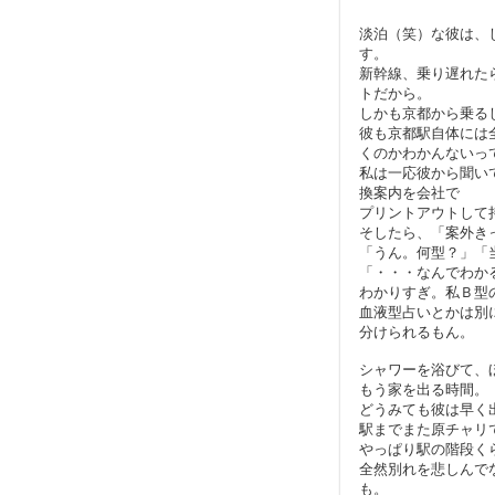
淡泊（笑）な彼は、
す。
新幹線、乗り遅れた
トだから。
しかも京都から乗る
彼も京都駅自体には
くのかわかんないっ
私は一応彼から聞い
換案内を会社で
プリントアウトして
そしたら、「案外き
「うん。何型？」「
「・・・なんでわか
わかりすぎ。私Ｂ型
血液型占いとかは別
分けられるもん。
シャワーを浴びて、
もう家を出る時間。
どうみても彼は早く
駅までまた原チャリ
やっぱり駅の階段く
全然別れを悲しんで
も。