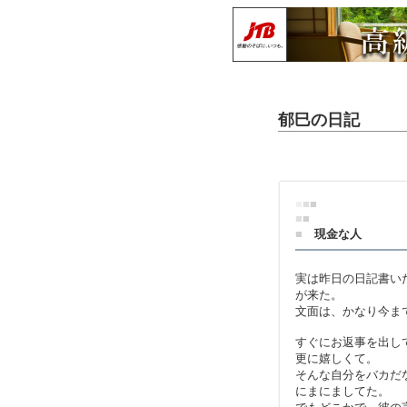
郁巳の日記
■
■
■
■
■
■
現金な人
実は昨日の日記書い
が来た。
文面は、かなり今ま
すぐにお返事を出し
更に嬉しくて。
そんな自分をバカだ
にまにましてた。