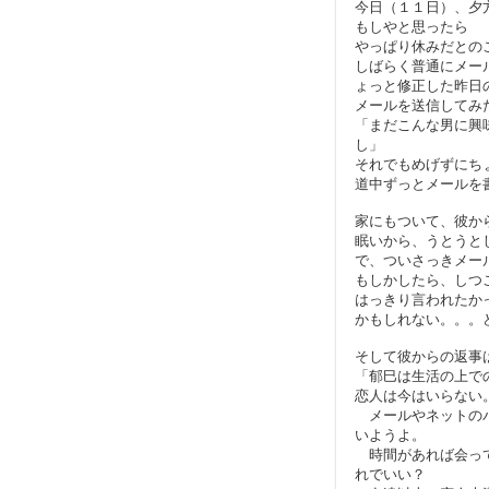
今日（１１日）、夕
もしやと思ったら
やっぱり休みだとの
しばらく普通にメー
ょっと修正した昨日
メールを送信してみ
「まだこんな男に興
し」
それでもめげずにち
道中ずっとメールを
家にもついて、彼か
眠いから、うとうと
で、ついさっきメー
もしかしたら、しつ
はっきり言われたか
かもしれない。。。
そして彼からの返事
「郁巳は生活の上で
恋人は今はいらない
メールやネットのバ
いようよ。
時間があれば会って
れでいい？