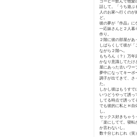
コーヒー飲んで他愛
話して。「うち遊ぶ
人のお家へ行くのが
ど。
彼の夢が『作品』に
一応妹さんと２人暮
作り。
２階に彼の部屋があ
しばらくして彼が「
ながら２階へ。
もちろん（？）万年
かなり意識してたけ
屋にあった古いワー
夢中になってキーボ
調子が出てきて、さ
た。
しかし彼はもうすで
いつどうやって誘っ
してる時点で誘ってるよ
でも彼的に私とＨ自
し。
セックス好きちゃう
「楽にしてて。寝転
か言わないし。
数十分じれじれ（笑