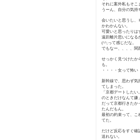
それに案外私もそこ
うーん、自分の気持
会いたいと思うし、
かわかんない。
可愛いと思ったりは
遠距離片思いになる
(^^;って感じだな。
でもなー、、、、関
せっかく見つけたか
も。
・・・・女って怖い
新幹線で、思わず気
てしまった。
「京都デートしたい
のときだけなんて嫌
だって京都行きたか
たんだもん。
最初の約束って、こ
てた。
だけど反応をすぐ確
送れない。