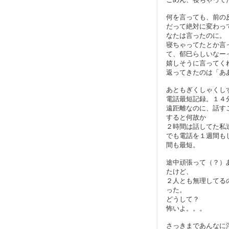
何を言っても、前の
だって絶対に変わっ
なたは言ったのに。
寝ちゃってたとか言
て、郁巳らしいなー
嬉しそうに言ってく
返ってきたのは「あ
あともぎくしゃくし
電話最短記録。１４
遠距離なのに、話す
すると何故か
２時間は話してた私
でも電話を１週間も
間も最短。
途中頑張って（？）
たけど、
２人とも無理してる
った。
どうして？
怖いよ。。。
さっきまであんなに