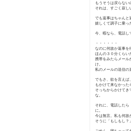
もうそうは戻らない
それは、すごく寂し
でも返事はちゃんと
嬉しくて調子に乗っ
今、暇なら、電話し
・・・・・・
なのに何故か返事を
ほんの３０分くらい
携帯をみたらメール
け。
私のメールの送信の直後
でもさ、欲を言えば
もかけて来なかった
そっちからかけてき
な。
それに、電話したら
に。
今は無言。私も何故
そうに「もしもし？
ごめん、寝ちゃって