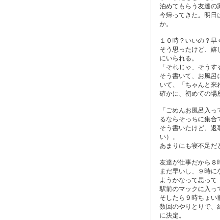
泊めてもらう友達の
今帰ってきた。明日
か。
１０時？いいの？早
そう思ったけど、嬉
にいられる。
「それじゃ、そうす
そう書いて、お風呂
いて、「ちゃんと来
確かに、初めての場所
「ごめんお風呂入っ
るならそっちに集合
そう書いたけど、返
い）。
あまりにも寝不足だ
友達が仕事だから８
まだ早いし、９時に
ようかなって思って
駅前のマックに入っ
そしたら９時ちょい
数回のやりとりで、
に決定。