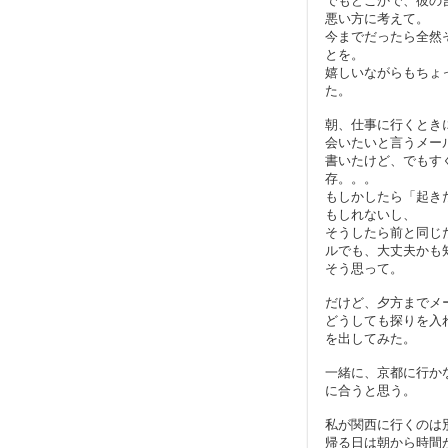
でもどこかで、彼の
悪い方に考えて。
今までだったら全然
とを。
嬉しいながらもちょ
た。
朝、仕事に行くとき
会いたいと言うメー
書いたけど、でもす
存。。。
もしかしたら「起き
もしれないし、
そうしたら前と同じ
ルでも、大丈夫かも
そう思って。
だけど、夕方までメ
どうしても探りを入
を出してみた。
一緒に、京都に行か
に合うと思う。
私が関西に行くのは
帰る日は朝から時間