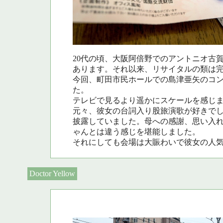
20代の頃、大阪阿倍野でのアントニオ古
あります。それ以来、リサイタルの類は
今回、町田市民ホールでの島津亜矢のコ
た。
テレビで見るより遥かにスケールを感じ
元々、彼女の台詞入り股旅演歌が好きでし
披露していました。母への感謝、思い入
ゃんとは違う感じを堪能しました。
それにしても会場は大賑わいで彼女の人
Doctor Yellow