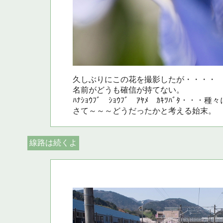
久しぶりにこの花を撮影したが・・・・
名前がどうも確信が持てない。
ﾊﾅｼｮｳﾌﾞ ｼｮｳﾌﾞ ｱﾔﾒ ｶｷﾂﾊﾞﾀ・・
さて～～～どうだったかと考える始末。
線路は続くよ