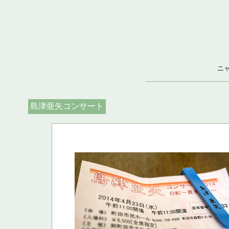
ニ
島津亜矢コンサート