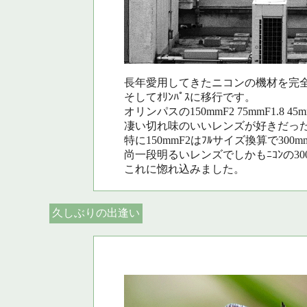
長年愛用してきたニコンの機材を完
そしてｵﾘﾝﾊﾟｽに移行です。
オリンパスの150mmF2 75mmF1.8 45mm
凄い切れ味のいいレンズが好きだっ
特に150mmF2はﾌﾙサイズ換算で300mm
尚一段明るいレンズでしかもﾆｺﾝの300
これに惚れ込みました。
久しぶりの出逢い