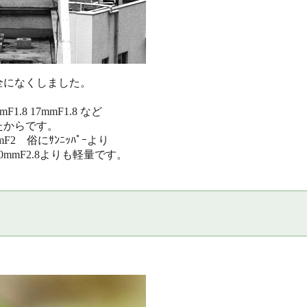
全になくしました。
F1.8 17mmF1.8 など
たからです。
F2 俗にｻﾝﾆｯﾊﾟｰより
mmF2.8よりも軽量です。