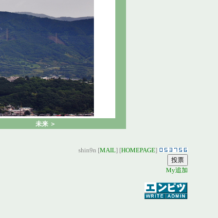
未来 ＞
shin9n [
MAIL
] [
HOMEPAGE
]
My追加