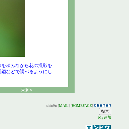
練を積みながら花の撮影を
図鑑などで調べるようにし
。
未来 ＞
shin9n [
MAIL
] [
HOMEPAGE
]
My追加