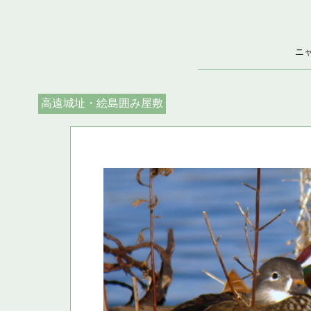
ニ
高遠城址・絵島囲み屋敷