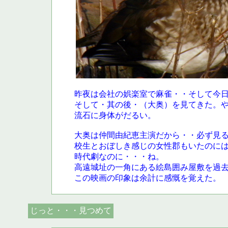
昨夜は会社の娯楽室で麻雀・・そして今
そして・其の後・（大奥）を見てきた。
流石に身体がだるい。
大奥は仲間由紀恵主演だから・・必ず見
校生とおぼしき感じの女性郡もいたのに
時代劇なのに・・・ね。
高遠城址の一角にある絵島囲み屋敷を過
この映画の印象は余計に感慨を覚えた。
じっと・・・見つめて