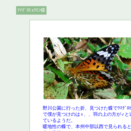
ﾂﾏｸﾞﾛﾋｮｳﾓﾝ蝶
野川公園に行った折、見つけた蝶でﾂﾏｸﾞﾛ
で僕が見つけのは♀、、羽の上の方が♂と
ているようだ。
暖地性の蝶で、本州中部以西で見られる