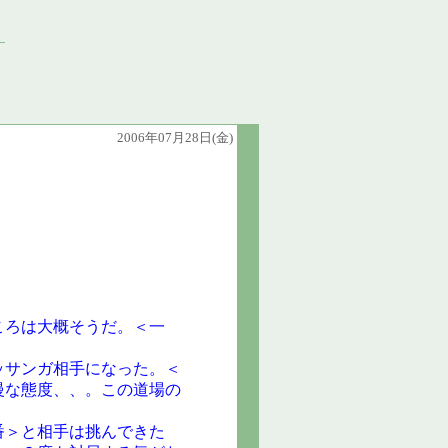
2006年07月28日(金)
ころは大概そうだ。＜一
ッサンガ相手になった。＜
慢な態度、、。この道場の
番＞と相手は挑んできた