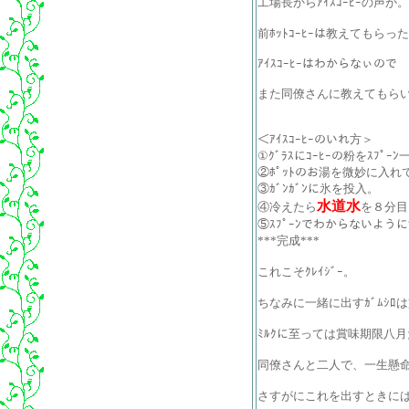
工場長からｱｲｽｺｰﾋｰの声が。
前ﾎｯﾄｺｰﾋｰは教えてもら
ｱｲｽｺｰﾋｰはわからなぃので
また同僚さんに教えてもら
＜ｱｲｽｺｰﾋｰのいれ方＞
①ｸﾞﾗｽにｺｰﾋｰの粉をｽﾌﾟ
②ﾎﾟｯﾄのお湯を微妙に入れて
③ｶﾞﾝｶﾞﾝに氷を投入。
水道水
④冷えたら
を８分目
⑤ｽﾌﾟｰﾝでわからないよう
***完成***
これこそｸﾚｲｼﾞｰ。
ちなみに一緒に出すｶﾞﾑｼﾛ
ﾐﾙｸに至っては賞味期限八月だ
同僚さんと二人で、一生懸命
さすがにこれを出すときに