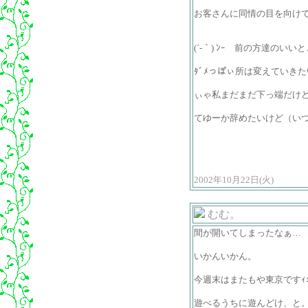
お客さんに同情の目を向け
(´-｀) ﾝｰ 前の方達のい
ﾀﾞﾒっぽぃ所は変えていき
ぃゃ私まだまだ下っ端だけ
てゆーか辞めたいけど（い
2002年10月22日(火)
むむ。
間が開いてしまったなぁ…
いかんいかん。
今週末はまたもや東京ですｨ
遊べるうちに遊んどけ、と