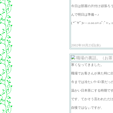
今日は部屋の片付け頑張ろ
んで明日は準備～♪
( *ﾟ∀ﾟ)v―.o.oo.o○.oﾟ:ﾟ○:｡
2002年10月23日(水)
職場の裏話。（お茶とｱ
寒くなってきました。
職場でお客さんが来た時に
今までは冷たいｳｰﾛﾝ茶だっ
温かい日本茶にする時期で
です、てかそう言われただ
自慢ではなぃですが、