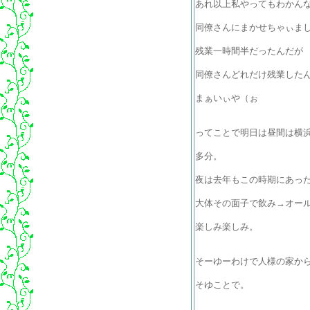
あれ以上私やってもわかん
同僚さんにまかせちゃぃま
残業一時間半だったんだが
同僚さんどれだけ残業した
まぁいぃや（ぉ
ってことで明日は昼間は横
多分。
夜は去年もこの時期にあっ
大体その面子で飲み→オー
楽しみ楽しみ。
そーゆーわけで人様の家か
そゆことで。