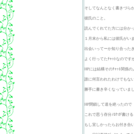
そしてなんとなく書きづら
彼氏のこと。
読んでくれてた方には分か
１月末から私には彼氏がい
出会いってーか知り合った
よく行ってたﾁｬｯﾄなのです
HPには結構そのﾁｬｯﾄ関係
誰に何言われたわけでもな
勝手に書き辛くなっていま
HP閉鎖して道を絶ったので
これで思う存分ﾉﾛｹが書け
もし宜しかったらお付き合