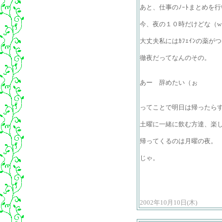
あと、仕事のﾉｰﾄまとめを
今、夜の１０時だけどな（w
大丈夫私にはｶﾌｪｲﾝの薬がつ
徹夜だってなんのその。
あー 辞めたい（ぉ
ってことで明日は帰ったら
土曜に一緒に飲む方達、楽
帰ってくるのは月曜の夜。
じゃ。
2002年10月10日(木)