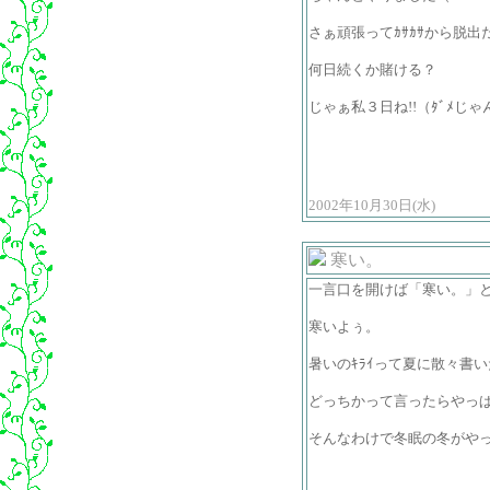
さぁ頑張ってｶｻｶｻから脱出だ
何日続くか賭ける？
じゃぁ私３日ね!!（ﾀﾞﾒじゃ
2002年10月30日(水)
寒い。
一言口を開けば「寒い。」
寒いよぅ。
暑いのｷﾗｲって夏に散々書
どっちかって言ったらやっぱ
そんなわけで冬眠の冬がや