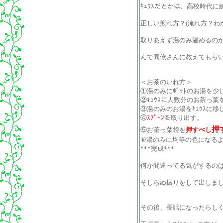
ｷｭｳｽだとかは、高校時代
正しい煎れ方？(淹れ方？わ
取りあえず湯のみ温めるの
んで同僚さんに教えてもら
＜お茶のいれ方＞
①湯のみにﾎﾟｯﾄのお湯を少
②ｷｭｳｽに人数分のお茶っ葉を
③湯のみのお湯をｷｭｳｽに移
④
ｽﾌﾟｰﾝ
を取り出す。
押
⑤お茶っ葉袋を
押すべし
⑥湯のみに均等の色になる
***完成***
何か間違ってる気がするの
そしらぬ振りをして出しま
その後、長話になったらし