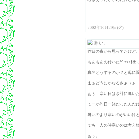
2002年10月29日(火)
寒い。
昨日の夜から思ってたけど
もあもあの付いたｼﾞｬｹｯﾄ
真冬どうするのか？と母に
まぁどうにかなるさぁ（ぉ
ぁぅ 寒い日は余計に逢い
てーか昨日一緒だったんだけ
暑いのより寒いのがいいけ
でも一人の時寒いのは考え
ぁぅ。