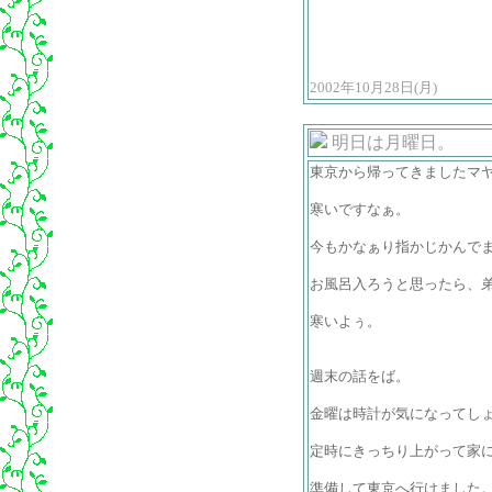
2002年10月28日(月)
明日は月曜日。
東京から帰ってきましたマ
寒いですなぁ。
今もかなぁり指かじかんで
お風呂入ろうと思ったら、
寒いよぅ。
週末の話をば。
金曜は時計が気になってし
定時にきっちり上がって家
準備して東京へ行けました