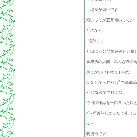
工場長が煩いです。
煩いってか五月蝿いってか
とにかく、
「黙れ!!」
と口にﾄﾝｶﾂ詰め込みたい
事務所の人間、みんなｱﾚの
声でかいのも考えものだ…
１２月からﾐﾆｽﾄｯﾌﾟで新
ﾄﾝｶﾂなのですけどね。
今日試作品を一口食べたけ
ﾊﾟﾝが美味しかったです（ぉ
ふぅ。
明後日です!!