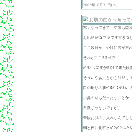
2002年10月31日(木)
お肌の曲がり角って
寒くなってきて、空気も乾
お肌ｶｻｶｻなマヤです書き直
ここ数日か、やけに唇が荒
それがここ2.3日で
ﾊﾞﾘﾊﾞﾘに皮が剥けて来た段
そういやぁ足とかもｶｻｶｻし
口の周りの肌ﾎﾞﾛﾎﾞﾛだわ、
小鼻の辺もだったな、とか
自慢じゃなぃですが、
普段お肌の手入れなんてし
朝と夜に化粧水ﾊﾟﾝﾊﾟﾝは