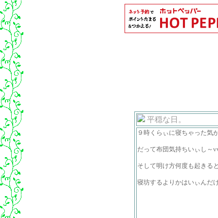
平穏な日。
９時くらぃに寝ちゃった気
だって布団気持ちいぃし～v
そして明け方何度も起きる
寝坊するよりかはいぃんだけど