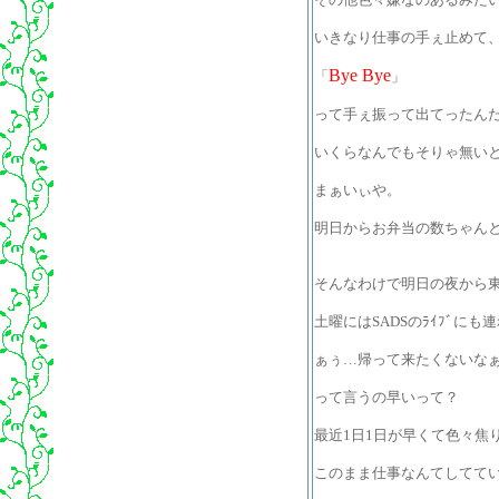
いきなり仕事の手ぇ止めて
Bye Bye
「
」
って手ぇ振って出てったん
いくらなんでもそりゃ無い
まぁいぃや。
明日からお弁当の数ちゃん
そんなわけで明日の夜から
土曜にはSADSのﾗｲﾌﾞに
ぁぅ…帰って来たくないな
って言うの早いって？
最近1日1日が早くて色々焦
このまま仕事なんてしてて