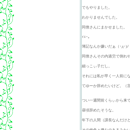
でもやりました。
わかりませんでした。
同僚さんにまかせました。
ｨｪｰ。
簿記なんか嫌いだぁ（･д･)ﾉ
同僚さんその内過労で倒れ
細っこぃ子だし。
それには私が早く一人前に
てゆーか辞めたいけど。（
つい一週間前くらぃから来
昼頃辞めたそうな。
年下の人間（課長なんだけ
その他色々嫌なのあるみた