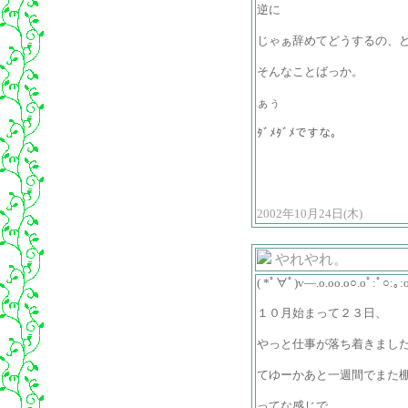
逆に
じゃぁ辞めてどうするの、
そんなことばっか。
ぁぅ
ﾀﾞﾒﾀﾞﾒですな。
2002年10月24日(木)
やれやれ。
( *ﾟ∀ﾟ)v―.o.oo.o○.oﾟ:ﾟ○:｡
１０月始まって２３日、
やっと仕事が落ち着きまし
てゆーかあと一週間でまた棚
ってな感じで。