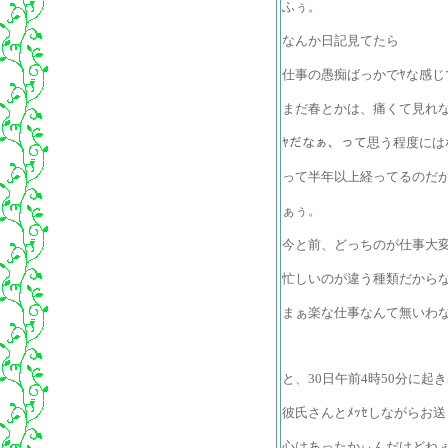
ふぅ。
なんか日記見てたら
仕事の愚痴ばっかでﾔな感じ
まだ春とかは、痛くて見れ
ﾔだなぁ、って思う程度には
って半年以上経ってるのだ
ぁぅ。
今と前、どっちのが仕事大
忙しいのが違う種類だから
まぁ楽な仕事なんて無いわ
と、30日午前4時50分に起
彼氏さんとﾒｯｾしながらお
心はあったかぃんだけどねぇ