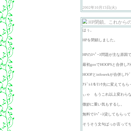
2002年10月15日(火)
HP閉鎖。これから
はぅ。
HPを閉鎖しました。
HPのｽﾍﾟｰｽ問題が主な原因
最初gooでHOOPSと合併しｱ
HOOPとinfoseekが合併
ｱﾄﾞﾚｽをﾘﾝｸ先に変えて
ぃゃ もうこれ以上変わら
微妙に重い気もするし。
無料でｽﾍﾟｰｽ貸してもらっ
そうそう文句ばっか言ってち