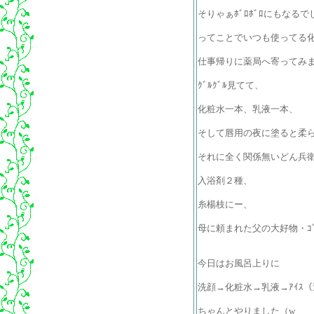
そりゃぁﾎﾞﾛﾎﾞﾛにもなる
ってことでいつも使ってる
仕事帰りに薬局へ寄ってみ
ｸﾞﾙｸﾞﾙ見てて、
化粧水一本、乳液一本、
そして唇用の夜に塗ると柔ら
それに全く関係無いどん兵
入浴剤２種、
糸楊枝にー、
母に頼まれた父の大好物・ｺ
今日はお風呂上りに
洗顔→化粧水→乳液→ｱｲｽ（違
ちゃんとやりました（w