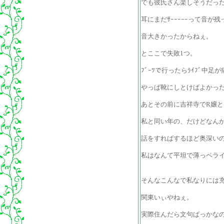
でも彼氏さん楽しそうだっ
耳にまだｻｰｰｰｰｰって音が
音大きかったからねぇ。
とここで失敗1つ。
ﾌﾞｰﾂで行ったらﾗｲﾌﾞ中
やっぱ靴にしとけばよかった( ´
あとその前に吉祥寺でR嬢
私と同い年の、だけどなんか
話をすればするほど奥深い
私はなんて平坦で薄っペラ
そんなこんなで私なりには
関東いぃやねぇ。
実際住んだら文句ばっかな