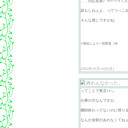
……日記直接ﾌﾞｯｸﾏｰｸっ
誰もしねぇよ、ってつっこ
そんな感じですかね。
※都合により一部変更（何
2002年10月14日(月)
終わんなかった。
ってことで東京ｨｪｰ。
仕事の方なんですが、
棚卸終わってないのに帰りまし
なんか金額があわなくてね