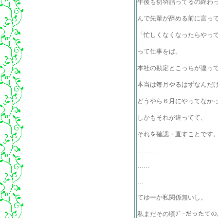
午後も切羽詰ってるの終わ
んで先輩が辞める前に言っ
「忙しくなくなったらやっ
って仕事をば。
本社の勘定とこっちが違っ
本当は毎月やるはずなんだ
どうやら６月にやってなか
しかもそれが違ってて、
それを確認・直すことです
………
……
…
てゆーか私関係無いし。
私まだその頃ﾌﾟｰだったての