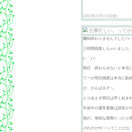
2002年10月11日(金)
仕事忙しい。ってか
棚卸終わりませんでしたｨｪｰ
三時間残業しちゃいました
(´-｀) ﾝｰ
明日…終わらせないと本当にﾔ
てーか明日残業は本当に勘
が…がんばるぞぅ。
とりあえず明日は早く起きれ
午前中の通常業務は課長が
他の、単純な業務だったら
それだけﾔﾊﾞｨってことだな