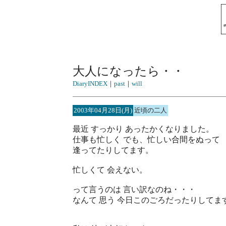
大人になったら・・
DiaryINDEX
｜
past
｜
will
2003年04月28日(月)
近頃の二人
最近 すっかり あったかくなりました。
仕事も忙しく でも、忙しい合間をぬって
逢ってたりしてます。
忙しくて 会えない。
って言うのは 言い訳なのね・・・
なんて 思う 今日このごろだったりしてま