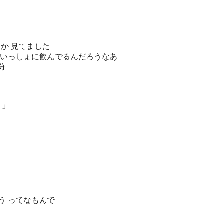
」
んか 見てました
り いっしょに飲んでるんだろうなあ
分
・」
う ってなもんで