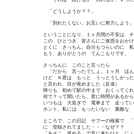
「どうしようか？？」
「別れたくない。お互いに努力しよう」
ということになり、１ヶ月間の不安は チ
この ひとつき、皆さんにご迷惑をおかけ
とくに さっちん。自分もつらいのに 私
もう、ありがとうの てんこもりです。
さっちんに このこと言ったら
「だから 言ったでしょ。１ヶ月 ほん
けど Ｋ君は もっと うっとうしかった
と言われ、目が覚めました（反省）
帰りも 初めて駅の中まで おくってくれ
何で？って聞いたら、君に時間があるから
いつもは 大急ぎで 電車まで 走ってい
ホント、私には もったいない 素敵な 
ところで、この日記 ヤフーの検索で 「
に 登録されてました・・・なぜ？？
「あそこ 舐める」で見に来たひと に・