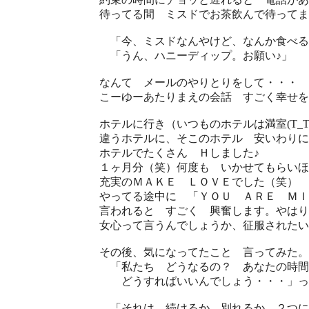
待ってる間 ミスドでお茶飲んで待ってま
「今、ミスドなんやけど、なんか食べる
「うん、ハニーディップ。お願い♪」
なんて メールのやりとりをして・・・
こーゆーあたりまえの会話 すごく幸せを
ホテルに行き（いつものホテルは満室(T_T
違うホテルに、そこのホテル 安いわりに
ホテルでたくさん Ｈしました♪
１ヶ月分（笑）何度も いかせてもらい
充実のＭＡＫＥ ＬＯＶＥでした（笑）
やってる途中に 「ＹＯＵ ＡＲＥ ＭＩ
言われると すごく 興奮します。やはり
女心って言うんでしょうか、征服されたい
その後、気になってたこと 言ってみた。
「私たち どうなるの？ あなたの時間
どうすればいいんでしょう・・・」っ
「それは 続けるか 別れるか、２つに