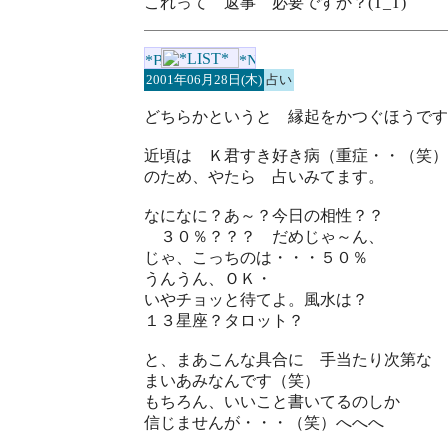
これって 返事 必要ですか？(T_T)
2001年06月28日(木)
占い
どちらかというと 縁起をかつぐほうです
近頃は Ｋ君すき好き病（重症・・（笑）
のため、やたら 占いみてます。
なになに？あ～？今日の相性？？
３０％？？？ だめじゃ～ん、
じゃ、こっちのは・・・５０％
うんうん、ＯＫ・
いやチョッと待てよ。風水は？
１３星座？タロット？
と、まあこんな具合に 手当たり次第な
まいあみなんです（笑）
もちろん、いいこと書いてるのしか
信じませんが・・・（笑）へへへ