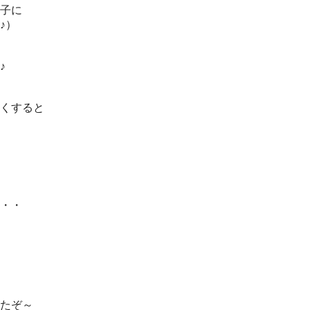
の子に
♪）
♪
くすると
・・
たぞ～