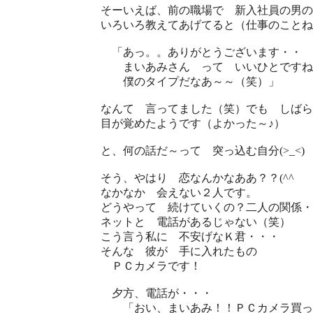
そーいえば、前の職場で 新入社員の男
いろいろ教えてあげてると（仕事のことね
「あっ。。ありがとうございます・・
まいあみさん って いいひとですね
僕のタイプだなあ～～（笑）」
なんて 言ってました（笑）でも しばら
目が覚めたようです（よかった～♪）
と、何の話だ～って 突っ込む自分(>_<)
そう、やはり 恋なんかなああ？？(^^ゞ
なかなか 会えない２人です。
どうやって 続けていくの？二人の関係・
ネットと 電話があるじゃない（笑）
こう言う私に 不安げなＫ君・・・
そんな 彼が 手に入れたもの
ＰＣカメラです！
夕方、電話が・・・
「おい、まいあみ！！ＰＣカメラ買っ