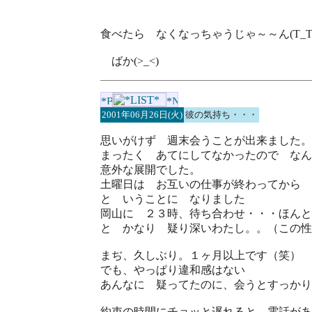
食べたら なくなっちゃうじゃ～～ん(T_T
ばか(>_<)
2001年06月26日(火)
彼の気持ち・・・
思いがけず 週末会うことが出来ました。
まったく あてにしてなかったので なん
意外な展開でした。
土曜日は お互いの仕事が終わってから 
と いうことに なりました
岡山に ２３時、待ち合わせ・・・ほんと
と かなり 疑り深いわたし。。（この性
まぢ、久しぶり。１ヶ月以上です（笑）
でも、やっぱり違和感はない
あんなに 疑ってたのに、会うとすっかり
約束の時間にチョッと遅れると 電話があ