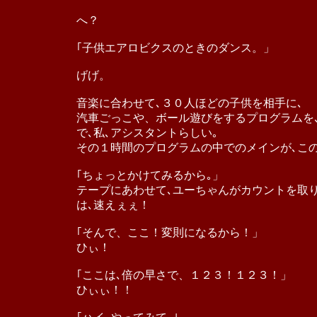
へ？
｢子供エアロビクスのときのダンス。」
げげ。
音楽に合わせて､３０人ほどの子供を相手に､
汽車ごっこや、ボール遊びをするプログラムを
で､私､アシスタントらしい｡
その１時間のプログラムの中でのメインが､この
｢ちょっとかけてみるから｡」
テープにあわせて､ユーちゃんがカウントを取
は､速えぇぇ！
｢そんで、ここ！変則になるから！」
ひぃ！
｢ここは､倍の早さで、１２３！１２３！」
ひぃぃ！！