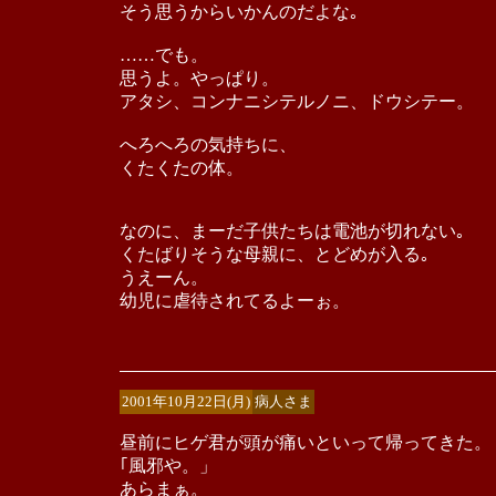
そう思うからいかんのだよな｡
……でも。
思うよ。やっぱり。
アタシ、コンナニシテルノニ、ドウシテー。
へろへろの気持ちに、
くたくたの体。
なのに、まーだ子供たちは電池が切れない｡
くたばりそうな母親に、とどめが入る｡
うえーん。
幼児に虐待されてるよーぉ。
2001年10月22日(月)
病人さま
昼前にヒゲ君が頭が痛いといって帰ってきた。
｢風邪や。」
あらまぁ。