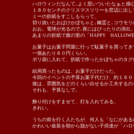
ハロウィンだなんて､よく思いついたなぁと感
１８０センチのクリスマスツリーを窓辺に出し
ミーの折紙をすこしもらって、
切り抜いたおばけかぼちゃと､幽霊と､コウモ
おお。電球が光るので､夜にはぴったりの演出
あまりの折紙で旗の形の「HAPPY HALLO
お菓子はお菓子問屋に行って駄菓子を買ってき
一個あたり８０円くらい。
ポリ袋に入れて、折紙で作ったかぼちゃのタグ
結局買ったものは、お菓子だけだった。
今回のイベントの予算お菓子代だけ、約１６０
後は、雰囲気をどのくらい出せるか工夫するの
それも、予算なしで。
飾り付けをすませて、灯を入れてみる。
きれい。
うちの前を行く人たちが、何人も「なにがある
かわいい仮装を朝から脱がない子供達が「ハロ