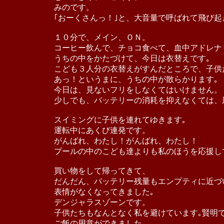
みのです。
｢おーくさんっ！｣と、大音量で呼ばれて飛び起
１０分で、メイン、ＯＮ。
コーヒー飲んで、チョコ食べて、血中アドレナ
うちの中をかたづけて、今日は衣替えです｡
こども３人分の衣替えがすんだところで、子供
あっ！というまに、うちの中が散らかります｡
今日は、見ないフリをしなくてはいけません。
少しでも、バッテリーの消耗を抑えなくては、
スイミングに子供を連れてゆきます｡
運転中にあくび連発です。
がんばれ、わたし！がんばれ、わたし！
プールの中のこども達よりも私のほうを応援し
買い物をして帰ってきて、
だんだん、バッテリー残量もエンプティに近づ
表情がなくなってきました｡
デンジャラスゾーンです。
子供たちもなんとなく私を避けています｡賢明
ご飯の用意ができました｡