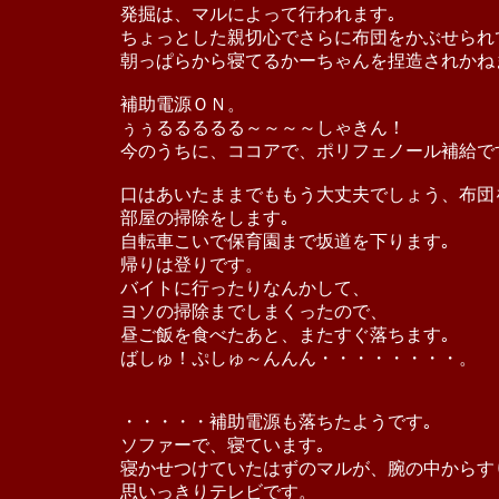
発掘は、マルによって行われます｡
ちょっとした親切心でさらに布団をかぶせられ
朝っぱらから寝てるかーちゃんを捏造されかね
補助電源ＯＮ。
ぅぅるるるるる～～～～しゃきん！
今のうちに、ココアで、ポリフェノール補給で
口はあいたままでももう大丈夫でしょう、布団
部屋の掃除をします｡
自転車こいで保育園まで坂道を下ります｡
帰りは登りです。
バイトに行ったりなんかして、
ヨソの掃除までしまくったので、
昼ご飯を食べたあと、またすぐ落ちます｡
ばしゅ！ぷしゅ～んんん・・・・・・・・。
・・・・・補助電源も落ちたようです｡
ソファーで、寝ています｡
寝かせつけていたはずのマルが、腕の中からす
思いっきりテレビです。