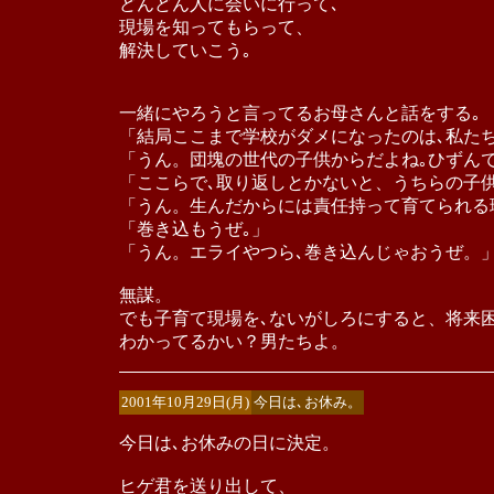
どんどん人に会いに行って､
現場を知ってもらって、
解決していこう｡
一緒にやろうと言ってるお母さんと話をする｡
「結局ここまで学校がダメになったのは､私た
「うん。団塊の世代の子供からだよね｡ひずんで
「ここらで､取り返しとかないと、うちらの子
「うん。生んだからには責任持って育てられる
「巻き込もうぜ｡」
「うん。エライやつら､巻き込んじゃおうぜ。
無謀。
でも子育て現場を､ないがしろにすると、将来
わかってるかい？男たちよ。
2001年10月29日(月)
今日は､お休み。
今日は､お休みの日に決定。
ヒゲ君を送り出して、