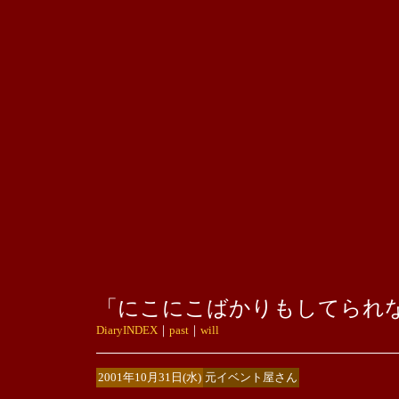
「にこにこばかりもしてられ
DiaryINDEX
｜
past
｜
will
2001年10月31日(水)
元イベント屋さん