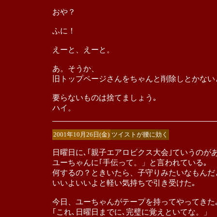
おや？
ふに！
えーと、えーと。
あ。そうか、
旧トップページさんをちゃんと削除しとかない
要らないものは捨てましょう｡
ハイ。
2001年10月26日(金)
ツイストが腰に効く
日曜日に､｢親子エアロビクス大会｣ていうのが
ユーちゃんに｢手伝って。」と言われている｡
何するの？ときいたら、子守りみたいなもんだ
いいよいいよと軽い気持ちで引き受けた｡
今日、ユーちゃんがテープを持ってやってきた
｢これ､日曜日までに､完璧に覚えといてな。」