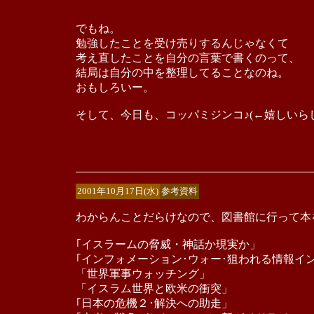
でもね。
勉強したことを受け売りするんじゃなくて
考え直したことを自分の言葉で書くのって、
結局は自分の中を整理してることなのね。
おもしろいー。
そして、今日も、コッパミジンコ♪(←嬉しいら
2001年10月17日(水)
参考資料
わからんことだらけなので、図書館に行って本
｢イスラームの脅威・神話か現実か」
｢インフォメーション･ウォー･狙われる情報イ
「世界軍事ウォッチング」
「イスラム世界と欧米の衝突」
｢日本の危機２･解決への助走」