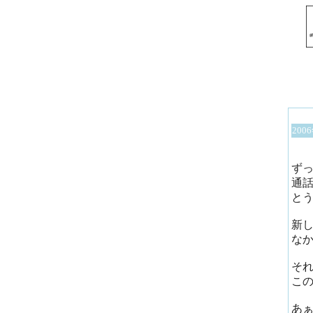
200
ず
通
と
新
な
そ
こ
あ