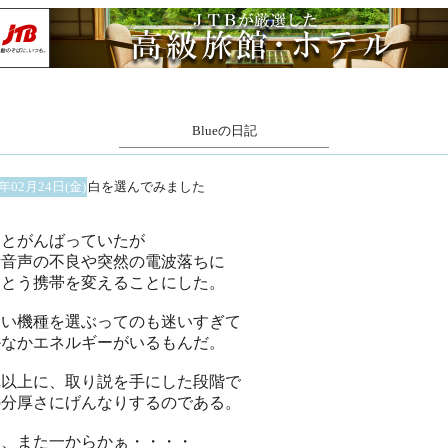
Blueの日記
6年02月24日(金)
白を選んでみました
っとがんばっていたが
話音声の不良や突然の電波落ちに
うとう携帯を変えることにした。
しい機種を選ぶってのも迷いすぎて
かなかエネルギーがいるもんだ。
れ以上に、取り説を手にした段階で
の分厚さにげんなりするのである。
ぁ、また一からかぁ・・・・