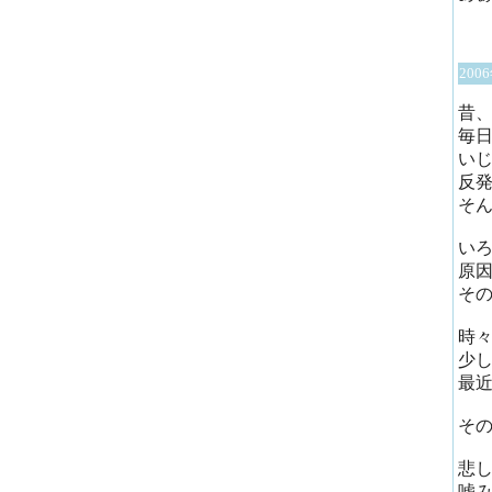
200
昔
毎
い
反
そ
い
原
そ
時
少
最
そ
悲
嘘