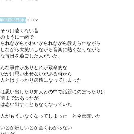
6年02月08日(水)
メロン
、そうは遠くない昔
日のように一緒で
じられながらかわいがられながら教えられながら
発しながら大笑いしながら音楽に熱くなりながら
んな毎日を過ごした人がいた。
ろんな事件がありどれが致命的な
因だかは思い出せないがある時から
の人とはすっかり疎遠になってしまった
々は思い出したり知人との中で話題にのぼったりは
し前まではあったが
近は思い出すこともなくなっていた
の人がもういなくなってしまった と今夜聞いた
しいとか寂しいとか全くわからない
みたいだ