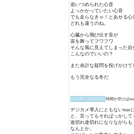
追いつめられた心音
よっかかっていたい心音
でも走らなきゃ！とあせる心
どれも違うのね。
心臓から飛び出す音が
宙を舞ってフワフワ
そんな風に見えてしまった自
こんなのでいいの？
また余計な疑問を投げかけて
もう完全なる冬だ
2002年11月08日(金)
時間が空けばma
デジカメ導入にともないmac
と、言ってもそればっかして
途切れ途切れになりながらも
なんとか。