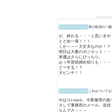
2002年11月30日(土)
再び怒濤の一週
が、終わる・・・と思いきや
とどめ一発！！！
くか～～～大丈夫なのか！？
明日は大量のポジカット・・
来週はさらにびっちり。
おぅ年賀状締め切りも・・・
どーする！？
大ピンチ！！
2002年11月27日(水)
これはついてな
やはりe-mack、今夜修理の
そして事務所のメール、送信
なんでさ～～～