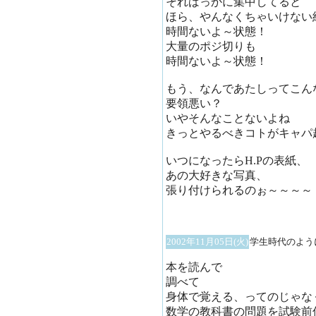
そればっかに集中してると
ほら、やんなくちゃいけない
時間ないよ～状態！
大量のポジ切りも
時間ないよ～状態！
もう、なんであたしってこん
要領悪い？
いやそんなことないよね
きっとやるべきコトがキャパ
いつになったらH.Pの表紙、
あの大好きな写真、
張り付けられるのぉ～～～～
2002年11月05日(火)
学生時代のよう
本を読んで
調べて
身体で覚える、ってのじゃな
数学の教科書の問題を試験前