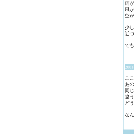
雨
風
空
少
近
で
200
こ
あ
同
違
ど
な