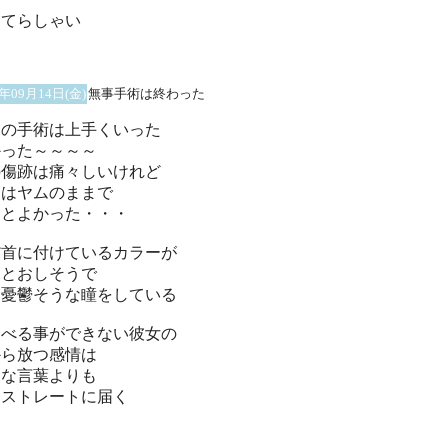
ってらしゃい
1年09月14日(金)
無事手術は終わった
ムの手術は上手くいった
かった～～～～
の傷跡は痛々しいけれど
ムはヤムのままで
んとよかった・・・
だ首に付けているカラーが
っとおしそうで
し憂鬱そうな瞳をしている
ゃべる事ができない彼女の
から放つ感情は
んな言葉よりも
にストレートに届く