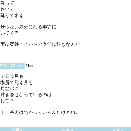
が降って
が吹いて
が降りて来る
しせつない気分になる季節に
づいてくる
も実は案外これからの季節は好きなんだ
1年09月03日(月)
Moon
こで見る月も
の場所で見る月も
じ月なのに
う輝きをはなっているのは
うして？
んて、答えはわかっているんだけどね。
＜ 過去
INDEX
未来 ＞