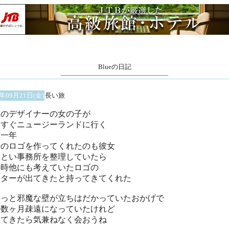
Blueの日記
1年09月21日(金)
長い旅
人のデザイナーの女の子が
うすぐニュージーランドに行く
定一年
号のロゴを作ってくれたのも彼女
ととい事務所を整理していたら
の時他にも考えていたロゴの
ーターが出てきたと持ってきてくれた
ょっと邪魔な壁が立ちはだかっていたおかげで
の数ヶ月疎遠になっていたけれど
ってきたら気兼ねなく会おうね