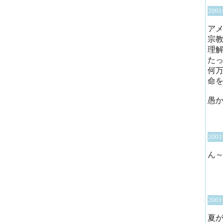
200
ア
宗
理
た
何
命
愚
200
ん
200
夏