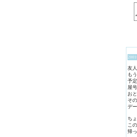
200
友
も
予
屋
お
そ
デ
ち
こ
帰