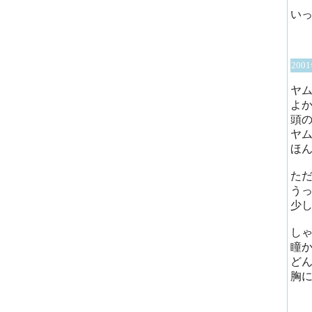
い
200
ヤ
よ
頭
ヤ
ほ
た
う
少
し
瞳
ど
胸