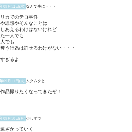
1年09月12日(水)
なんて事に・・・
メリカでのテロ事件
教や思想やそんなことは
解しあえるわけはないけれど
った一人でも
万人でも
を奪う行為は許せるわけがない・・・
かすぎるよ
1年09月11日(火)
ムクムクと
～作品撮りたくなってきたぞ！
1年09月10日(月)
少しずつ
が遠ざかっていく