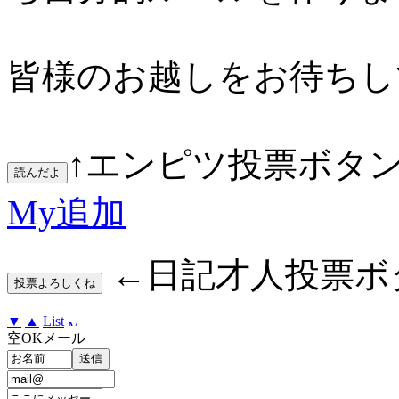
皆様のお越しをお待ちし
↑エンピツ投票ボタ
My追加
←日記才人投票ボ
▼
▲
List
空OKメール