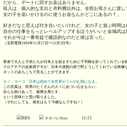
だから、デートに回すお金はありません。
収入は、個人的な支出と衣料費以外は、全部お母さんに渡し
女の子を追いかけるのに使うお金なんかどこにあるの？」
好きだなと思えば付き合いたいけれど、女の子と遊ぶ時間は
自分の仕事をもっとレベルアップするほうがいいと金城武は
それが今は一番有益で建設的なのだと彼は言った。
（玉郎電視1994年11月27日ー12月3日号）
香港で大人と子供たちが日本人を励ますために千羽鶴を折ってくれている
クロアチアの反政府デモが、日本大使館の前で黙とうしてくれている映像
ネットのあちこちで見ることができます。
オノ・ヨーコ「日本は初めて全世界がうらやむ国になる」
この言葉は、世界のたくさんの人々にあつい心をもらい、
自らも助けあって、復興を果たす、
という意味だと受け取りました。
（それにしても、彼女はもう78歳なんですね！）
BBS
11:15
ネタバレDiary