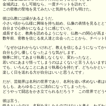
金城武は、もし可能なら、一度チベットを訪れて、
この密教の聖地を見てみたいと気持ちを打ち明けた。
彼は仏教には縁があるようだ。
小さい頃から仏様に興味を持ち始め、仏像の表情を見るとと
自分まで心静かになるように感じていた。
成長すると、教典を読めるようになり、仏教への関心が高ま
数年前、密教を信じる友人達と出会ったことから、チベット
「なぜかはわからないけれど、教えを信じるようになってか
自分も少し優しくなったような気がします。
物事に対してあまり執着しなくなり、変わったなと。
若いのにあまり悟ってしまうのはよくないと言う人もいます
でも、いろんなことにあまり執着心を持たず、どちらかとい
楽しく日を送れる方が自分はいいと思うんです」
だが、芸能界は名利の世界であり、名利を追い求めない者は
もしも、あらゆることに淡白になってしまったら、
どうやって闘志をかき立てられるだろう？ この世界でどう
彼は言う。
悟るというのは、名利を大したものではないと考え、わざわ