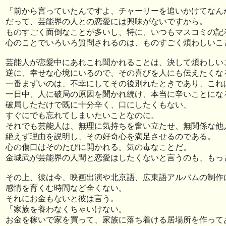
「前から言っていたんですよ、チャーリーを追いかけてなん
だって、芸能界の人との恋愛には興味がないですから。
ものすごく面倒なことが多いし、特に、いつもマスコミの記
心のことでいろいろ質問されるのは、ものすごく煩わしいこ
芸能人が恋愛中にあれこれ聞かれることは、決して煩わしい
逆に、幸せな心境にいるので、その喜びを人にも伝えたくな
一番まずいのは、不幸にしてその後別れたときであり、これ
一日中、人に破局の原因を聞かれ続け、本当に辛いことにな
破局しただけで既に十分辛く、口にしたくもない、
すぐにでも忘れてしまいたいことなのに。
それでも芸能人は、無理に気持ちを奮い立たせ、無関係な他
絶えず理由を説明し、その好奇心を満足させるのである。
心の傷口はそのたびに開かれる。気の毒なことだ。
金城武が芸能界の人間と恋愛はしたくないと言うのも、もっ
その上、彼は今、映画出演や北京語、広東語アルバムの制作
感情を育くむ時間など全くない。
それにお金もないと彼は言う。
「家族を養わなくちゃいけない。
お金を稼いで家を買って、家族に落ち着ける居場所を作って