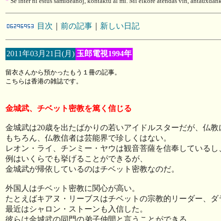
*
Se inter ni estus samideanoj, kontaktu al mi. Mi elkore atendas vin, antauxdan
目次
｜
前の記事
｜
新しい日記
2011年03月21日(月)
玉郎電視1994年
留衣さんから預かったもう１冊の記事。
こちらは香港の雑誌です。
金城武、チベット密教を篤く信じる
金城武は20歳を出たばかりの若いアイドルスターだが、仏教
もちろん、仏教信者は芸能界で珍しくはない。
レオン・ライ、チンミー・ヤウは観音菩薩を信奉しているし
例はいくらでも挙げることができるが、
金城武が帰依しているのはチベット密教なのだ。
外国人はチベット密教に関心が高い。
たとえばキアヌ・リーブスはチベットの宗教的リーダー、ダ
最近はシャロン・ストーンも入信した。
彼らは金城武の同門の弟子仲間と言うことができる。