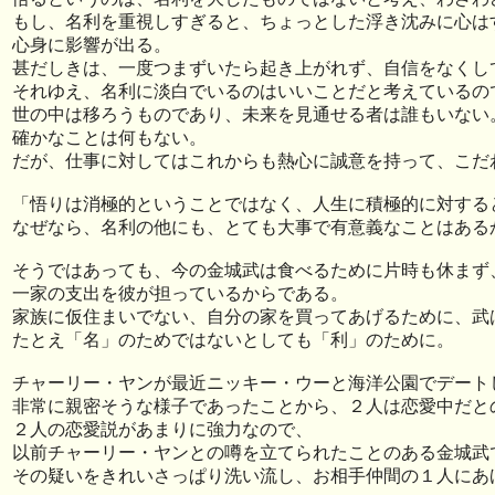
もし、名利を重視しすぎると、ちょっとした浮き沈みに心は
心身に影響が出る。
甚だしきは、一度つまずいたら起き上がれず、自信をなくし
それゆえ、名利に淡白でいるのはいいことだと考えているの
世の中は移ろうものであり、未来を見通せる者は誰もいない
確かなことは何もない。
だが、仕事に対してはこれからも熱心に誠意を持って、こだ
「悟りは消極的ということではなく、人生に積極的に対する
なぜなら、名利の他にも、とても大事で有意義なことはある
そうではあっても、今の金城武は食べるために片時も休まず
一家の支出を彼が担っているからである。
家族に仮住まいでない、自分の家を買ってあげるために、武
たとえ「名」のためではないとしても「利」のために。
チャーリー・ヤンが最近ニッキー・ウーと海洋公園でデート
非常に親密そうな様子であったことから、２人は恋愛中だと
２人の恋愛説があまりに強力なので、
以前チャーリー・ヤンとの噂を立てられたことのある金城武
その疑いをきれいさっぱり洗い流し、お相手仲間の１人にあ