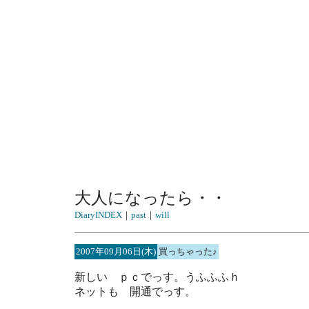
大人になったら・・
DiaryINDEX
｜
past
｜
will
2007年09月06日(木)
買っちゃった♪
新しい ｐｃでっす。うふふふｈ
ネットも 開通でっす。