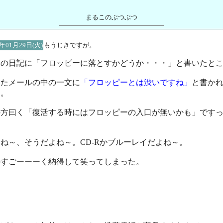
まるこのぶつぶつ
8年01月29日(火)
もうじきですが。
回の日記に「フロッピーに落とすかどうか・・・」と書いたと
いたメールの中の一文に
「フロッピーとは渋いですね」
と書か
た。
の方曰く「復活する時にはフロッピーの入口が無いかも」です
。
ね～、そうだよね～。CD-Rかブルーレイだよね～。
のすごーーーく納得して笑ってしまった。