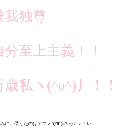
唯我独尊
自分至上主義！！
万歳私ヽ(^o^)丿！！
みに、借りたのはアニメです(///∇//)テレテレ