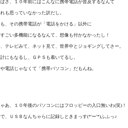
えばさ、１０年前にはこんなに携帯電話が普及するなんて
ーれも思っていなかった訳だし。
かも、その携帯電話が「電話をかける」以外に
のすごい多機能になるなんて、想像も付かなかったし！
や、テレビみて、ネット見て、世界中とジョギングしてさー。
歩計にもなるし、ＧＰＳも着いてるし。
はや電話じゃなくて「携帯パソコン」だもんね。
ゃあ、１０年後のパソコンにはフロッピーの入口無いわ(笑)！
で、ＵＳＢなんちゃらに記録しときまっす(*'ー'*)ふふっ♪