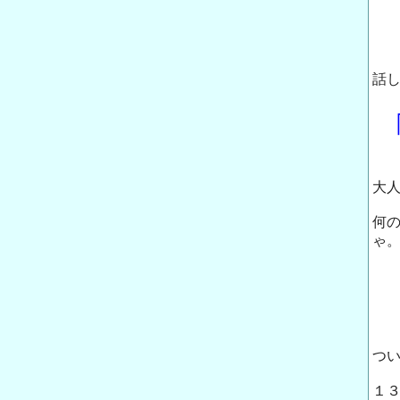
話
大
何
ゃ
つ
１