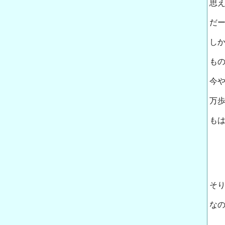
思
だ
し
も
今
万
も
そり
なの