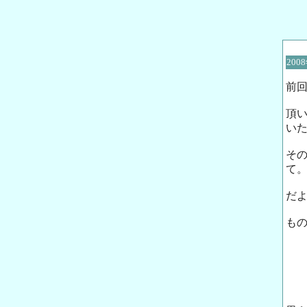
200
前
頂
い
そ
て
だよ
も