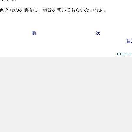
向きなのを前提に、弱音を聞いてもらいたいなあ。
前
次
目