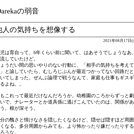
Darekaの弱音
他人の気持ちを想像する
2021年08月17日(
児は育自って、6年くらい前に聞いて、はあそうでしょうなあ
流していたけど。
ょうだい間の思いやりのない行動に、「相手の気持ちを考えて
」と諭していたら、むしろじぶんが最近つかってない回路だと
いてしまった。ぜんぶ論理で戦うなんて、家庭も仕事もギスギ
るよね。。
もこれって最近だけなんだろうか。幼稚園のころからずっと劇
いで、ナレーターとか道具係に逃げこんでいたのは、関係があ
う。根が深そう。
分の醜さと情けなさを隠したくなるけど、隠せば隠すほど周囲
くなる。多分周囲からみても、より怖かったり嫌だったりする
ろうな。