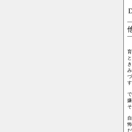
育
と
き
み
づ
す
で
嫌
そ
自
怖
だ