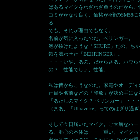
ばあるマイクをわざわざ買うのだから、
コミがかなり良く、価格が4倍のSM58
る。
でも、それが理由でもなく。
名前が気に入ったのだ。ベリンガー。
泡が抜けたような「SHURE」だの、ち
気を漂わせた「BEHRINGER」。
・・・いや、あの、だからさあ、ハウら
の？ 性能でしょ、性能。
私は昔からこうなのだ。家電やオーディ
た目や名前などの「印象」が決め手にな
「あたしのマイク？ ベリンガー」 ・・
（まあ、「Ultravoice」ってのはダサ過
そして今日届いたマイク。ご大層なハー
る。肝心の本体は・・・重い。マイクっ
出かけていたのに。これじゃバッグが重