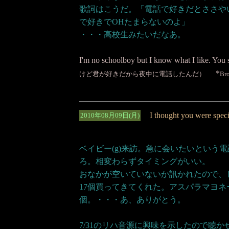
歌詞はこうだ。「電話で好きだとささやい
で好きでOHたまらないのよ」
・・・高校生みたいだなあ。
I'm no schoolboy but I know what I like. You
*
けど君が好きだから夜中に電話したんだ）
Br
I thought you were speci
2010年08月09日(月)
ベイビー(g)来訪。急に会いたいという
ろ。相変わらずタイミングがいい。
おなかが空いていないか訊かれたので、
17個買ってきてくれた。アスパラマヨネ
個。・・・あ、ありがとう。
7/31のリハ音源に興味を示したので聴