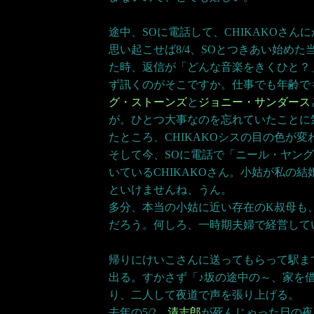
途中、SOに電話して、CHIKAKOさん
思い起こせば8/4、SOとつきあい始めた
た時、返信が「どんな音楽をきくひと？」
ず訊くのがそこですか。仕事でも年齢で
グ・ストーンズ
と
ジョニー・サンダース
が。ひとつ大事なのを忘れていたことに
たところ、CHIKAKOシスの目の色が変
そして今、SOに電話で「ニール・ヤン
いているCHIKAKOさん。小姑が私の
といけませんね、うん。
多分、本当の小姑に近い存在のK叔母も
だろう。何しろ、一時期夫婦で経営していた
帰りにけいこさんに送ってもらって駅ま
出る。すかさず「♪坂の途中の～、家を
り、二人して夜道で声を張り上げる。
去年の5/2、
清志郎
が死んじゃった日の夜