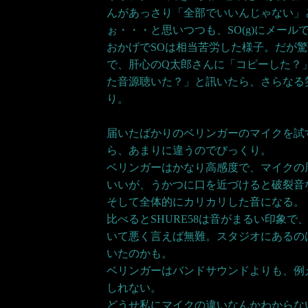
んがあっさり「全部でいいんじゃない」
ぉ・・・と思いつつも、SO(g)にメール
おかげでSOは相当苦労した様子。だが
で、肝心のQ太郎さんに「コピーした？
た音源聴いた？」と訊いたら、さらなる
り。
届いたばかりのベリンガーのマイクを試す。
ら、あまりに違うのでびっくり。
ベリンガーはかなり高感度で、マイクの
いいが、うかつに口を近づけると破裂音
そして全体的にカリカリした音になる。
比べるとSHURE58は音がまるい印象
いて悪く言えば無難。スタジオにあるのは
いたのかも。
ベリンガーはバンドサウンドよりも、例
しれない。
どうせ私にマイクの違いなんかわからな