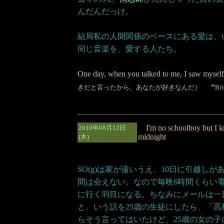
んだんだっけ。
結局私の人間関係のベースにある愛は、
同じ音楽を、愛する人たち。
One day, when you talked to me, I saw mysel
*
きだと言ったから、あなたが好きなんだ）
Br
I'm no schoolboy but I kn
2010年08月12日
midnight
(木)
SO(g)は家が遠いうえ、10日に引越し
間は会えない。なので毎晩6時間くらい
に行く羽目になる。ちなみにメールは一
と、いう話を25歳の生徒にしたら、「
らそう言ってはいたけど、25歳の女の