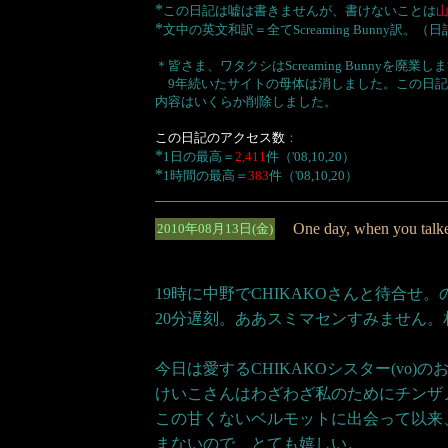
*
この日記は嘘は書きませんが、書けないことは
*
文中の英文和訳＝全てScreaming Bunny
＊皆さま、ワタクシはScreaming Bunnyを廃業し
9年続いたサイトの母体は消しました。この日記
内容はいくらか削除しました。
この日記のアクセス数
：
*
1日の最高＝
2,411
件（'08,10,20）
*
1時間の最高＝
383
件（'08,10,20）
One day, when you talked 
2010年08月13日(金)
19時に中野でCHIKAKOさんと待合せ
20分遅刻。ああスミマセンすみません。
今日は愛するCHIKAKOシスター(vo
けいこさんはわざわざ私のためにチンザノ
この甘くないベルモットに出会って以来
まないので、とても嬉しい。