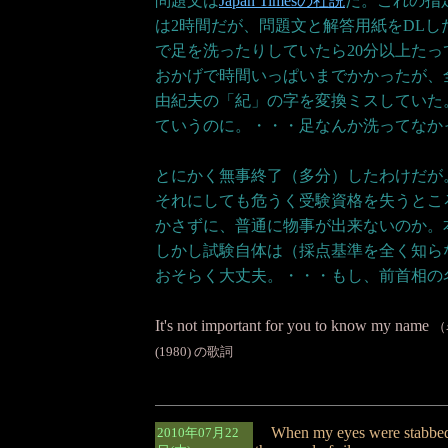
問題文は
Japan Timesの社説
だ。これの指
は2時間だが、問題文と解答用紙をDL
で足を洗ったりしていたら20分以上たっ
おかげで時間いっぱいまでかかったが、
由紀夫の「紀」の字を変換ミスしていた
ていうのに。・・・足なんか洗ってなか
とにかく無事終了（多分）したわけだが
それにしても危うく受験資格を失うとこ
かさずに、普通に物事が出来ないのか。
しかし試験自体は（採点基準を全く知ら
おそらく大丈夫。・・・もし、前首相の
It's not important for you to know my name
（
(1980) の歌詞
When my eyes were stabbed by 
2010年07月22