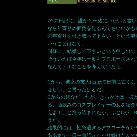
the sound of silence
日(木)
7/5の日記に、誰かと一緒にいたいと書
なら年寄りの面倒を見るんでもいいかも
の年寄りを引き取って下さい」という申
いうことはなく。
同様に、結婚して下さいという申し出の
そういえば今年は一度もプロポーズされ
なんてアホなことを考えていたら。
Cから、彼女の友人(g,p)が2日前に亡
ほしい」と言ったひとだ。
Cからの紹介だったが。きっかけは、彼
る、酒飲みのコスプレイヤーの女を紹介
えよ！」と突っ込まれたが、ふとCが「B
うだ。
結果的には、性急過ぎるアプローチがい
ああまで一日中電話がかかり続けたんで