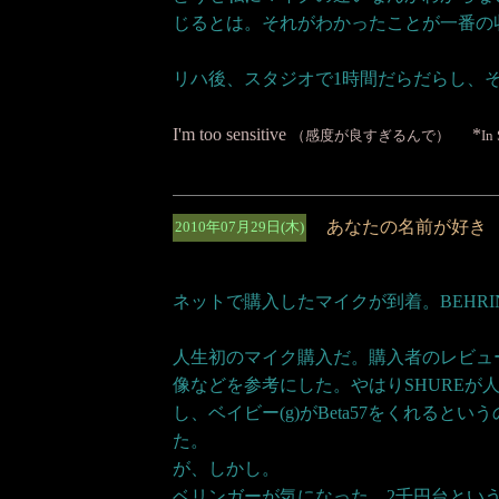
じるとは。それがわかったことが一番の
リハ後、スタジオで1時間だらだらし、そ
I'm too sensitive
*
（感度が良すぎるんで）
In
あなたの名前が好き
2010年07月29日(木)
ネットで購入したマイクが到着。BEHRINGERの
人生初のマイク購入だ。購入者のレビュー
像などを参考にした。やはりSHUREが
し、ベイビー(g)がBeta57をくれると
た。
が、しかし。
ベリンガーが気になった。2千円台とい