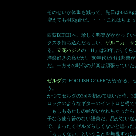
そのせいか体重も減って、先日は43.5K
増えても44Kg台だ。・・・これはちょ
西荻BITCHへ。珍しく邦楽がかかってい
クスを持ち込んだらしい。
ゲルニカ
、
サ
る。
立花ハジメ
の「H」は20年ぶりく
洋楽好きの私だが、'80年代だけは邦楽
だ。一方その時代の邦楽は頑張っていた
ゼルダ
の"FOOLISH GO-ER"がか
う。
かつてゼルダの3rdを初めて聴いた時、3曲め
ロックのようなギターのイントロと柄で
「もしもあたしの頭がいかれちゃったら
子なら使う筈のない語彙だ。品がないな
で、まったくゼルダらしくないと思った
「らしくない」ということを無視すれば