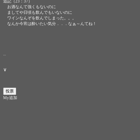
追記（23：37）
お酒なんて強くもないのに
ましてや日頃も飲んでもいないのに
ワインなんぞを飲んでしまった。。。
なんか今宵は酔いたい気分．．．なぁ～んてね！
...
∨
My追加