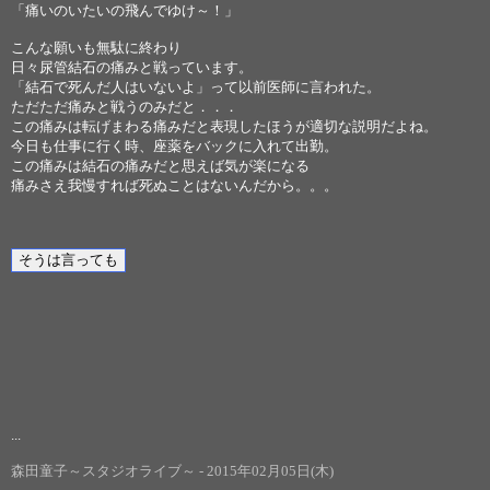
「痛いのいたいの飛んでゆけ～！」
こんな願いも無駄に終わり
日々尿管結石の痛みと戦っています。
「結石で死んだ人はいないよ」って以前医師に言われた。
ただただ痛みと戦うのみだと．．．
この痛みは転げまわる痛みだと表現したほうが適切な説明だよね。
今日も仕事に行く時、座薬をバックに入れて出勤。
この痛みは結石の痛みだと思えば気が楽になる
痛みさえ我慢すれば死ぬことはないんだから。。。
...
森田童子～スタジオライブ～ - 2015年02月05日(木)