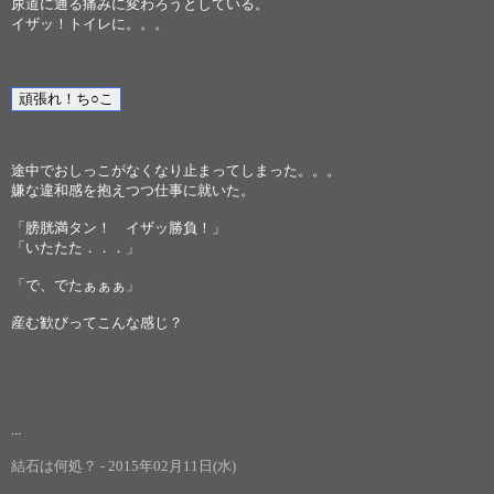
尿道に通る痛みに変わろうとしている。
イザッ！トイレに。。。
途中でおしっこがなくなり止まってしまった。。。
嫌な違和感を抱えつつ仕事に就いた。
「膀胱満タン！ イザッ勝負！」
「いたたた．．．」
「で、でたぁぁぁ」
産む歓びってこんな感じ？
...
結石は何処？ - 2015年02月11日(水)