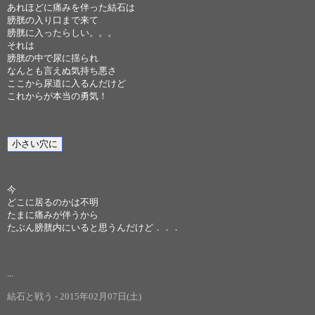
あれほどに痛みを伴った結石は
膀胱の入り口まで来て
膀胱に入ったらしい。。。
それは
膀胱の中で尿に揺られ
なんとも言えぬ気持ち悪さ
ここから尿道に入るんだけど
これからが本当の勇気！
今
どこに居るのかは不明
たまに痛みが伴うから
たぶん膀胱内にいると思うんだけど．．．
...
結石と戦う - 2015年02月07日(土)