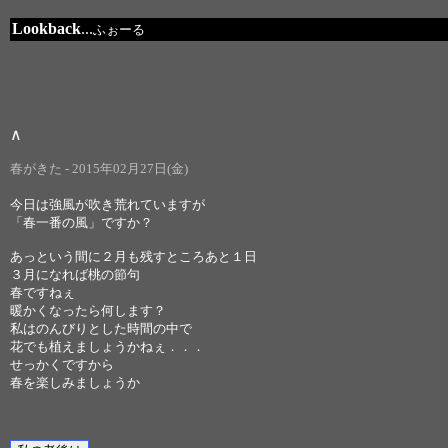
Lookback
...
ふぉーる
∧
春がきた - 2015年02月27日(金)
今日は強風が吹き荒れていますが
「春一番の風」ですか？
あっという間に２月も残すところあと１日
３月になれば桃の節句
春ですねぇ
暖かくなったら何します？
私はのんびりとした時間の中で
花でも植えましょうかねぇ．．．
せっかくですから
春を楽しみましょうか