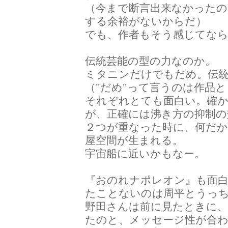
（今まで断言出来なかったの
する余裕がないからだ）
でも、作者もそう感じてな
伝統芸能の型の力なのか。
ミタニンだけでもだめ。伝
（"だめ"って言うのは作品
それぞれとても面白い。確
が、正確には沸き方の抑制の
２つが重なった時に、何だ
屋空間が生まれる。
宇宙船に近いかもなー。
『おのれナポレオン』も面
たことないのは周平とうっ
野田さんは前に見たときに
たのと、メッセージ性が合