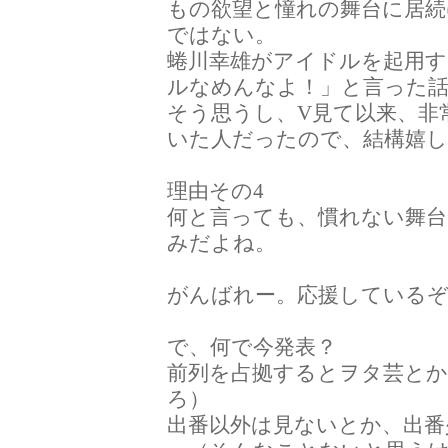
もの欲望と憧れの舞台に居続
ではない。
蜷川幸雄がアイドルを起用
ルなめんなよ！」と言った
そう思うし、V見て以来、非
いた人だったので、結構嬉
理由その4
何と言っても、慣れない舞台
みだよね。
がんばれー。応援している
で、何で今発表？
前列を占拠するとヲタ芸と
ろ）
出番以外は見ないとか、出番