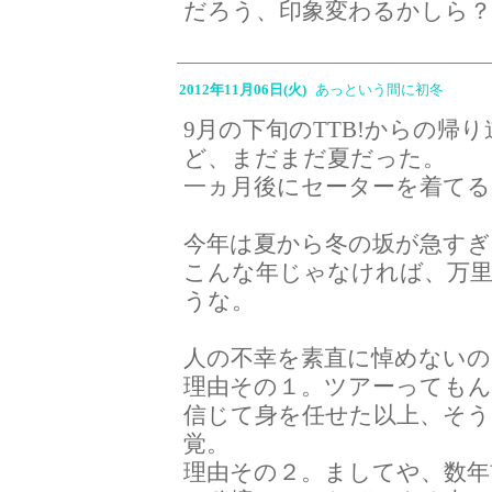
だろう、印象変わるかしら
2012年11月06日(火)
あっという間に初冬
9月の下旬のTTB!からの帰
ど、まだまだ夏だった。
一ヵ月後にセーターを着てる
今年は夏から冬の坂が急すぎ
こんな年じゃなければ、万
うな。
人の不幸を素直に悼めないの
理由その１。ツアーってもん
信じて身を任せた以上、そ
覚。
理由その２。ましてや、数年