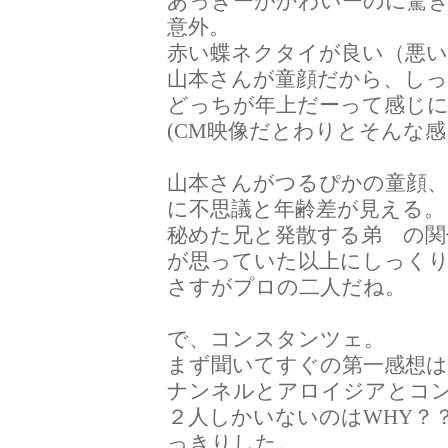
あっきーがかわいーのに驚
意外。
赤い蝶ネクタイが良い（悪
山本さんが童顔だから、し
どっちが年上だーって感じ
(CM映像だとわりとそんな
山本さんがつるぴかの童顔、
に不思議と年齢差が見える。
秘めた兄と発散する弟 の関
が思っていた以上にしっく
さすがプロの二人だね。
で、コンスタンツェ。
まず聞いてすぐの第一感想は
ナンネルとアロイジアとコ
２人しかいないのはWHY？
っきりした。