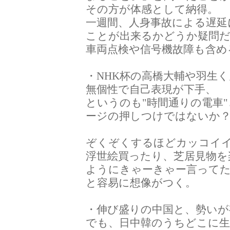
その方が体感として納得。
一週間、人身事故による遅延
ことが出来るかどうか疑問
車両点検や信号機故障も含め
・NHK杯の高橋大輔や羽生
無個性で自己表現が下手、
というのも"時間通りの電車
ージの押しつけではないか
ぞくぞくするほどカッコイ
浮世絵買ったり、芝居見物を
ようにきゃーきゃー言って
と容易に想像がつく。
・伸び盛りの中国と、勢いが
でも、日中韓のうちどこに