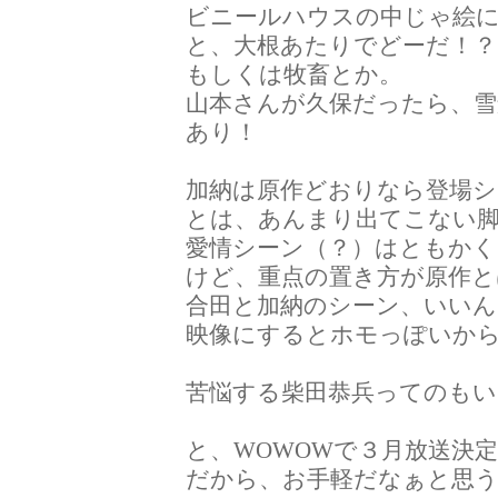
ビニールハウスの中じゃ絵
と、大根あたりでどーだ！？
もしくは牧畜とか。
山本さんが久保だったら、雪
あり！
加納は原作どおりなら登場シ
とは、あんまり出てこない
愛情シーン（？）はともかく
けど、重点の置き方が原作
合田と加納のシーン、いい
映像にするとホモっぽいか
苦悩する柴田恭兵ってのもい
と、WOWOWで３月放送決
だから、お手軽だなぁと思