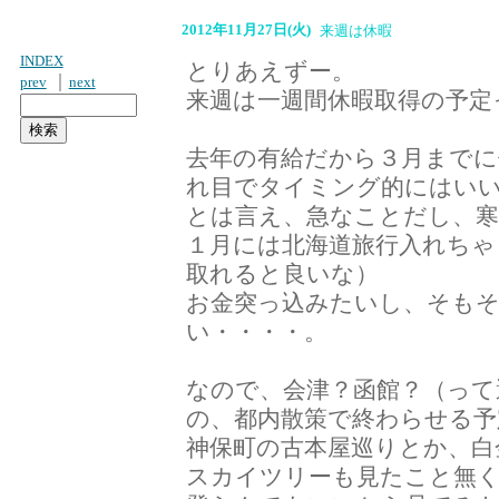
2012年11月27日(火)
来週は休暇
INDEX
とりあえずー。
｜
prev
next
来週は一週間休暇取得の予定
去年の有給だから３月までに
れ目でタイミング的にはい
とは言え、急なことだし、
１月には北海道旅行入れちゃ
取れると良いな）
お金突っ込みたいし、そもそ
い・・・・。
なので、会津？函館？（って
の、都内散策で終わらせる予
神保町の古本屋巡りとか、白
スカイツリーも見たこと無