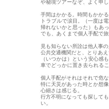
や秘境ツアーなぞ、よく申し
手間はかかる。時間もかか
トラブルで涙目。（一度は電
帰れないかと思った）もあ
でも、あくまで個人手配で
見も知らない所詮は他人事の
公共交通機関だと、とりあ
（いつかは）という安心感
車でどっかに置き去られる
個人手配がそれはそれで危な
特に天災があった時とか想
心細さは感じる。
行方不明になっても探して
い。