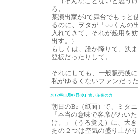
（そんなことないと思うけ
ろ。
某演出家がJで舞台でもっと
るのに、ヲタが「○○くんの
入れてきて、それが起用を
出す。）
もしくは、誰か降りて、決
登板だったりして。
それにしても、一般販売後に
私がゆるくないファンだっ
2012年11月07日(水)
古い革袋の力
朝日のBe（紙面）で、ミタ
「本当の意味で客席がわいた
け。」（うろ覚え）に、大
あの２つは空気の盛り上が