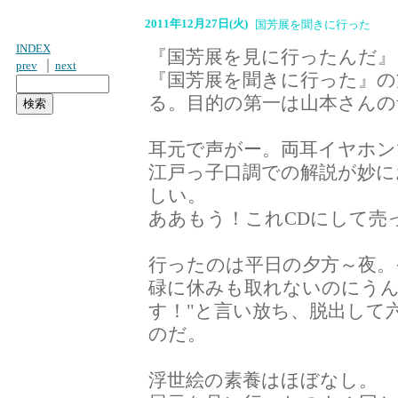
2011年12月27日(火)
国芳展を聞きに行った
INDEX
『国芳展を見に行ったんだ
｜
prev
next
『国芳展を聞きに行った』の
る。目的の第一は山本さんの
耳元で声がー。両耳イヤホ
江戸っ子口調での解説が妙
しい。
ああもう！これCDにして売
行ったのは平日の夕方～夜
碌に休みも取れないのにうん
す！"と言い放ち、脱出して
のだ。
浮世絵の素養はほぼなし。