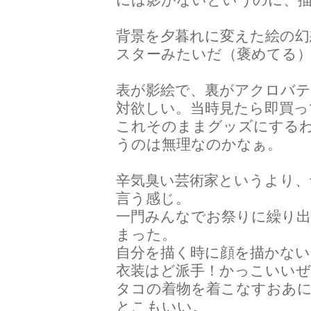
背景を夕暮れに変えた絵の幻
スターみたいだ（褒めてる
表が影絵で、裏がアクロバテ
対欲しい。当時見たら即買っ
これそのままグッズにする
うのは無理なのかなぁ。
辛気臭い芸術家というより
言う感じ。
一門みんなでお祭りに繰り
まった。
自分を描く時に顔を描かな
衣装はど派手！かっこいいぜ
タコの着物を着こなすおあ
とこもいい。