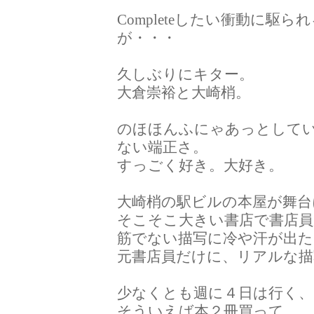
Completeしたい衝動に
が・・・
久しぶりにキター。
大倉崇裕と大崎梢。
のほほんふにゃあっとして
ない端正さ。
すっごく好き。大好き。
大崎梢の駅ビルの本屋が舞台
そこそこ大きい書店で書店員
筋でない描写に冷や汗が出た
元書店員だけに、リアルな描
少なくとも週に４日は行く、
そういえば本２冊買って