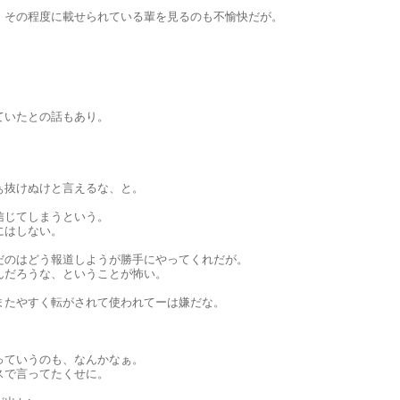
、その程度に載せられている輩を見るのも不愉快だが。
ていたとの話もあり。
ぁ抜けぬけと言えるな、と。
信じてしまうという。
にはしない。
だのはどう報道しようが勝手にやってくれだが。
んだろうな、ということが怖い。
またやすく転がされて使われてーは嫌だな。
っていうのも、なんかなぁ。
スで言ってたくせに。