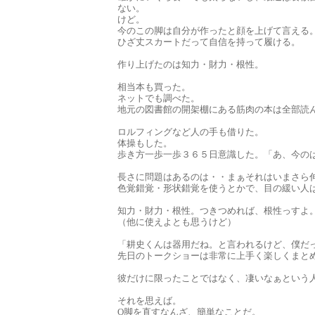
ない。
けど。
今のこの脚は自分が作ったと顔を上げて言える
ひざ丈スカートだって自信を持って履ける。
作り上げたのは知力・財力・根性。
相当本も買った。
ネットでも調べた。
地元の図書館の開架棚にある筋肉の本は全部読
ロルフィングなど人の手も借りた。
体操もした。
歩き方一歩一歩３６５日意識した。「あ、今の
長さに問題はあるのは・・まぁそれはいまさら
色覚錯覚・形状錯覚を使うとかで、目の緩い人
知力・財力・根性。つきつめれば、根性っすよ
（他に使えよとも思うけど）
「耕史くんは器用だね。と言われるけど、僕だ
先日のトークショーは非常に上手く楽しくまと
彼だけに限ったことではなく、凄いなぁという
それを思えば。
O脚を直すなんざ、簡単なことだ。