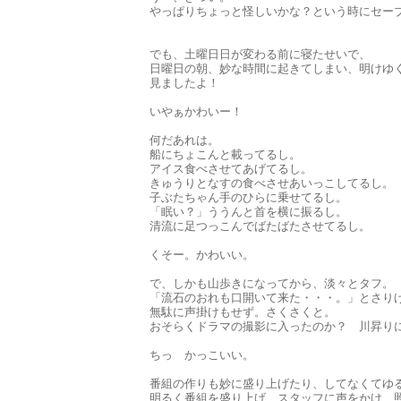
やっぱりちょっと怪しいかな？という時にセー
でも、土曜日日が変わる前に寝たせいで、
日曜日の朝、妙な時間に起きてしまい、明けゆ
見ましたよ！
いやぁかわいー！
何だあれは。
船にちょこんと載ってるし。
アイス食べさせてあげてるし。
きゅうりとなすの食べさせあいっこしてるし。
子ぶたちゃん手のひらに乗せてるし。
「眠い？」ううんと首を横に振るし。
清流に足つっこんでばたばたさせてるし。
くそー。かわいい。
で、しかも山歩きになってから、淡々とタフ。
「流石のおれも口開いて来た・・・。」とさりげ
無駄に声掛けもせず。さくさくと。
おそらくドラマの撮影に入ったのか？ 川昇り
ちっ かっこいい。
番組の作りも妙に盛り上げたり、してなくてゆ
明るく番組を盛り上げ、スタッフに声をかけ、