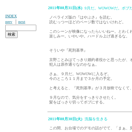
2011年08月31日(水)
9月だ。WOWOWだ。ボブ
INDEX
ノベライズ版の『はやぶさ』を読む。
｜
prev
next
読むっつーほどのページ数ではないけれど。
このシーンが映像になったらいいねー。とわく
楽しみー。いやいや。ハードル上げ過ぎるな。
そういや『死刑基準』
京野ことみはてっきり婚約者役かと思ったが、
犯人は原作通りなのかなぁ。
さぁ、９月だ。WOWOWに入るぞ。
今のところ１１月まで３か月の予定。
と考えると、『死刑基準』が３月放映でなくて
９月なので、気分をすっきりさせたく。
髪をばっさり切ってボブにする。
2011年08月30日(火)
洗脳を生きる
この間、お台場でのデモの話がでて、「まぁ、