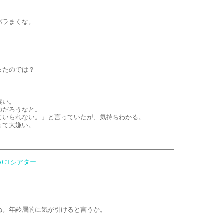
バラまくな。
ったのでは？
凄い。
のだろうなと。
ていられない。」と言っていたが、気持ちわかる。
って大嫌い。
CTシアター
ね。年齢層的に気が引けると言うか。