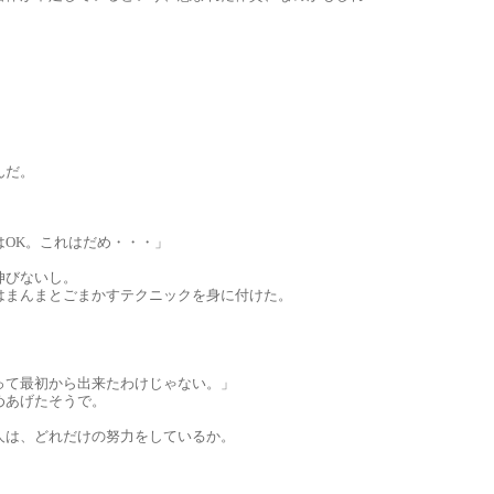
。
んだ。
はOK。これはだめ・・・」
伸びないし。
はまんまとごまかすテクニックを身に付けた。
。
って最初から出来たわけじゃない。」
めあげたそうで。
人は、どれだけの努力をしているか。