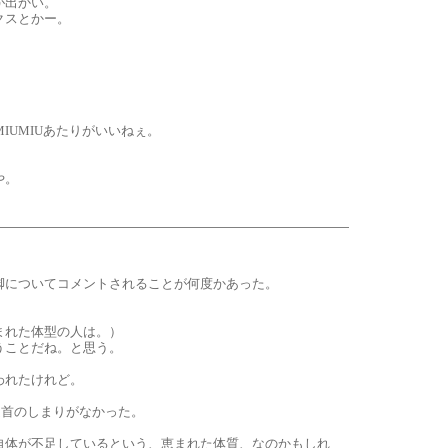
が出かい。
クスとかー。
IUMIUあたりがいいねぇ。
や。
脚についてコメントされることが何度かあった。
まれた体型の人は。）
うことだね。と思う。
われたけれど。
足首のしまりがなかった。
自体が不足しているという、恵まれた体質、なのかもしれ