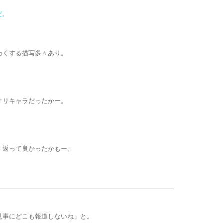
だ。
わくする描写多々あり。
オリキャラだったかー。
、返って良かったかもー。
見事にどこも報道しないね」と。