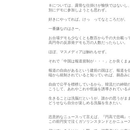
８については、露骨な仕掛けが愉快ではないし
別にデモに参加しようとも思わず。
好きにやってれば。けっ ってなところだが。
一番嫌なのはさー。
お台場デモも少なくとも数百から千の大台載っ
高円寺の反原発デモも万の人数だったらしい。
ほぼ、マスメディアは触れもせず。
それで「中国は報道規制が・・・」とか良くま
報道の自由があるという建前の国ほど、報道を
端から統制されていると知っていれば、鵜呑み
自由で公平を標榜しているから、韓流だの紳助
こうして、あれやこれや世論を誘導されている
生きることは洗脳だというが、誰かの思うがま
どうせなら自分が楽しめる洗脳を生きたい。
恣意的なニュースって言えば、『円高で悲鳴』
この前円安で泣くガソリンスタンドとかニュー