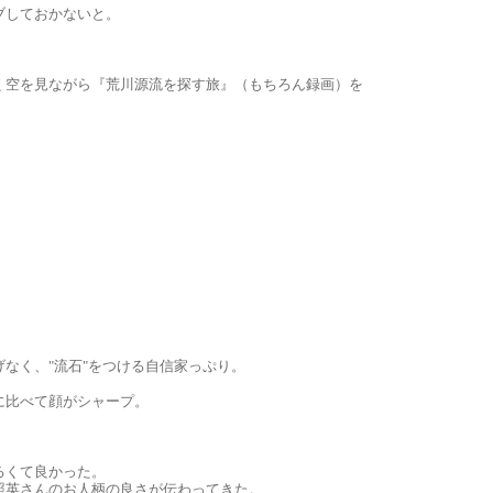
ブしておかないと。
く空を見ながら『荒川源流を探す旅』（もちろん録画）を
なく、"流石"をつける自信家っぷり。
に比べて顔がシャープ。
るくて良かった。
照英さんのお人柄の良さが伝わってきた。