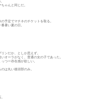
の。
マちゃんと同じだ。
休の予定でマチネのチケットを取る。
一番暑い夏の日。
プリンだか、としか思えず。
違いオーラがなく、普通の女の子であった。
くっつー存在感が欲しい。
るのは丸い後頭部のみ。
石。