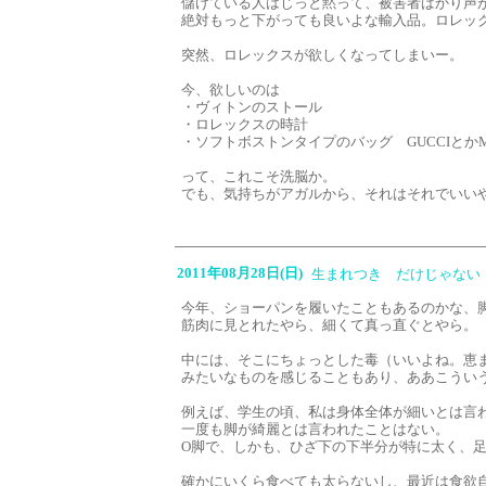
儲けている人はじっと黙って、被害者ばかり声
絶対もっと下がっても良いよな輸入品。ロレッ
突然、ロレックスが欲しくなってしまいー。
今、欲しいのは
・ヴィトンのストール
・ロレックスの時計
・ソフトボストンタイプのバッグ GUCCIとかM
って、これこそ洗脳か。
でも、気持ちがアガルから、それはそれでいい
2011年08月28日(日)
生まれつき だけじゃない
今年、ショーパンを履いたこともあるのかな、
筋肉に見とれたやら、細くて真っ直ぐとやら。
中には、そこにちょっとした毒（いいよね。恵
みたいなものを感じることもあり、ああこうい
例えば、学生の頃、私は身体全体が細いとは言
一度も脚が綺麗とは言われたことはない。
O脚で、しかも、ひざ下の下半分が特に太く、
確かにいくら食べても太らないし、最近は食欲