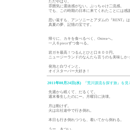
ただやはり。
雰囲気に選抜感がない。ぶっちゃけ二流感。
でも、この時期の日本に来てくれたことには感
思い返すも、アンソニーとアダムの『RENT』
真夏の夢、記憶の宝です。
帰りに、カキを食べるべく、Ostreaへ。
一人６pieceずつ食べる。
岩ガキ最高！つるんとひと口８００円。
ニュージーランドのなんたら言うのも美味しか
発泡と白ワインと。
オイスターバー大好き！
2011年08月24日(水)
『荒川源流を探す旅』を見
先週から眠くて、だるくて。
週末養生したのにー。月曜日に決壊。
月は動けず。
火は出社途中で行き倒れ。
本日も行き倒れつつも、着いてから倒れる。
うー、きつい。