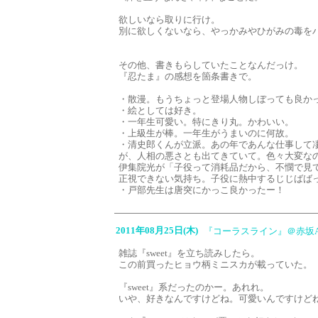
欲しいなら取りに行け。
別に欲しくないなら、やっかみやひがみの毒を
その他、書きもらしていたことなんだっけ。
『忍たま』の感想を箇条書きで。
・散漫。もうちょっと登場人物しぼっても良か
・絵としては好き。
・一年生可愛い。特にきり丸。かわいい。
・上級生が棒。一年生がうまいのに何故。
・清史郎くんが立派。あの年であんな仕事して
が、人相の悪さとも出てきていて。色々大変な
伊集院光が「子役って消耗品だから、不憫で見
正視できない気持ち。子役に熱中するじじばば
・戸部先生は唐突にかっこ良かったー！
2011年08月25日(木)
『コーラスライン』＠赤坂A
雑誌『sweet』を立ち読みしたら。
この前買ったヒョウ柄ミニスカが載っていた。
『sweet』系だったのかー。あれれ。
いや、好きなんですけどね。可愛いんですけど