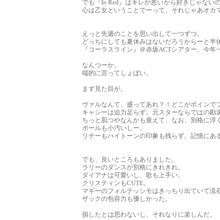
でも『In Red』はキレが悪いから好きじゃない
心は乙女ということでーって、それじゃあオカ
えっと先週のことを思い出して一つずつ。
どっちにしても夏休みはないだろうからーと半
『コーラスライン』＠赤坂ACTシアター。今年
なんつーか。
端的に言ってしょぼい。
まず見た目が。
ヴァルなんて、盛ってあれ？！どこがボインで
キャシーは迫力足らず。元スターならではの勘
ちっと肌つやなんかも衰えて、なお、別格に浮
ポールも小汚いしー。
リチーもハイトーンの印象も残らず。記憶にあ
でも、良いところもありました。
ラリーのダンスが別格にきれきれ。
ダイアナは可愛いし、歌も上手い。
クリスティンもCUTE。
マギーのフォルテッシモはきっちり出ていて流
ザックの包容力も優しかった。
損したとは思わないし、それなりに楽しんだ。