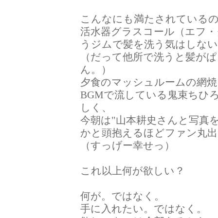
こんなにも満たされている
活水器グラスコール（エフ・
うジムで髪を洗う気はしな
（だって他所で洗うと髪が
ん。）
夕食のマッシュルームの網焼
BGMで流している鬼束ちひ
しく、
今朝は"山本耕史さんと写真
かと頭抱えるほどファン丸出
（すっげー幸せっ）
これ以上何が欲しい？
何が。ではなく。
手に入れたい。ではなく。