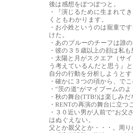
後は感想をぽつぽつと。
・『演じるために生まれてき
くともわかります。
・お小姓というのは寵童です
けた。
・あのブルーのチーフは誰
・彼の３５歳以上の顔は私も
・太陽と月がスクエア（サイ
う考えているんだと思う』と
自分の行動を分析しようとす
・確かに３つの頃から、でこ
・"茨の道"がマイブームのよ
・秋の舞台(TTB!)は楽しみ
・RENTの再演の舞台に立
・３０近い男が人前で"お父
はぬぐえない。
父とか親父とか・・・。周り