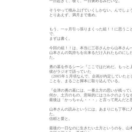
一日起きて、寝て、一日褒めるみたいな。
そうやって積み上げていくしかない。んでしょ
とりあえず、満月まで進め。
もう、一ヶ月引っ張りまくった組！！に思うこ
で、
まずは書く。
今回の組！！は、本当に三谷さんから山本さん
山本さんの気持ちを出来るだけ入れたものにし
た。
勇の墓を作るシーン『ここではだめだ。もっと上
彼がラジオで語っていた
（2005年１月頃なんで、企画が内定していた
ことを、まるごと脚本に取り込んでいる。
『会津の勇の墓には、一番土方の思いが残って
何か、土方のもの、意味的にはコルクのような
最後は「かっちゃん・・・」と言って死んだと
山本さんの読みというには、あまりにも丁寧に
た。
信頼と愛と。
最後の一日なのに生きたい土方というのを、山