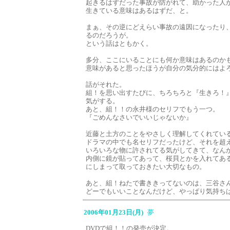
起きるはずだった事故が防がれて、助かった人
生きている意味はあるはずだ、と。
まぁ、その逆にどえらい事故の遠因になったり
るのだろうが。
という話はともかく。
多分、ここにいることにも何か意味はあるのか
意味があると思ったほうが自分の気分的にはよ
話がそれた。
組！を思い出すたびに、ちろちろと『生きろ！
気がする。
あと、組！！の永井様のセリフでもう一つ。
『ごめんなさいでいいじゃないか』
近藤と土方のことをやさしく理解してくれてい
ドラマの中でも名セリフだったけど、それを超
いろいろな物に許されてる気がしてきて、なん
内側に鏡が貼ってあって、桜貝とかを入れてあ
にしまって取っておきたい大切なもの。
あと、組！ねたで書ききってないのは、三谷さ
どーでもいいことなんだけど、やっぱり気持ち
2006年01月23日(月)
夢
DVDで組！！の発売が決定。