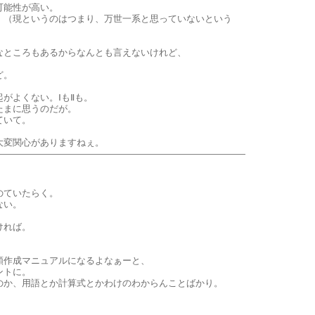
可能性が高い。
。（現というのはつまり、万世一系と思っていないという
なところもあるからなんとも言えないけれど、
。
ど。
がよくない。ⅠもⅡも。
たまに思うのだが。
ていて。
大変関心がありますねぇ。
のていたらく。
ない。
ければ。
類作成マニュアルになるよなぁーと、
ントに。
のか、用語とか計算式とかわけのわからんことばかり。