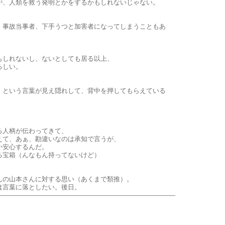
が、人類を救う発明とかをするかもしれないじゃない。
、事故当事者、下手うつと加害者になってしまうこともあ
もしれないし、ないとしても居る以上、
ろしい。
』という言葉が見え隠れして、背中を押してもらえている
る人柄が伝わってきて、
えて、あぁ、勘違いなのは承知で言うが、
か安心するんだ。
る宝箱（んなもん持ってないけど）
んの山本さんに対する思い（あくまで類推）。
は言葉に落としたい。後日。