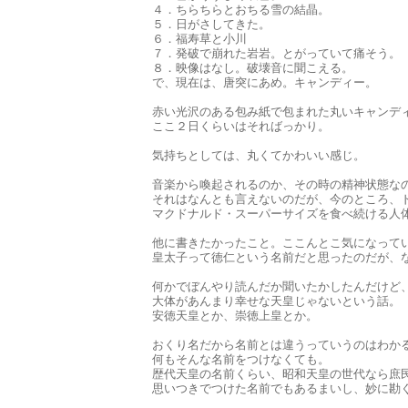
４．ちらちらとおちる雪の結晶。
５．日がさしてきた。
６．福寿草と小川
７．発破で崩れた岩岩。とがっていて痛そう。
８．映像はなし。破壊音に聞こえる。
で、現在は、唐突にあめ。キャンディー。
赤い光沢のある包み紙で包まれた丸いキャンデ
ここ２日くらいはそればっかり。
気持ちとしては、丸くてかわいい感じ。
音楽から喚起されるのか、その時の精神状態な
それはなんとも言えないのだが、今のところ、
マクドナルド・スーパーサイズを食べ続ける人
他に書きたかったこと。ここんとこ気になって
皇太子って徳仁という名前だと思ったのだが、
何かでぼんやり読んだか聞いたかしたんだけど
大体があんまり幸せな天皇じゃないという話。
安徳天皇とか、崇徳上皇とか。
おくり名だから名前とは違うっていうのはわか
何もそんな名前をつけなくても。
歴代天皇の名前くらい、昭和天皇の世代なら庶
思いつきでつけた名前でもあるまいし、妙に勘