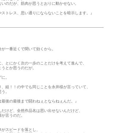
ないのだが、筋肉が思うとおりに動かせない。
やストレス、思い通りにならないことを暗示します。』
分が一番近くで聞いて効くから。
。
に、とにかく次の一歩のことだけを考えて進んで、
ようとか思うのだが。
ずに。
り、組！！の中でも同じことを永井様が言っていて、
思う。
は最後の最後まで闘わねぇとならねぇんだ。』
んだけど、全然作品名は思い出せないんだけど、
婦が言うのだ。
車がスピードを落とし、