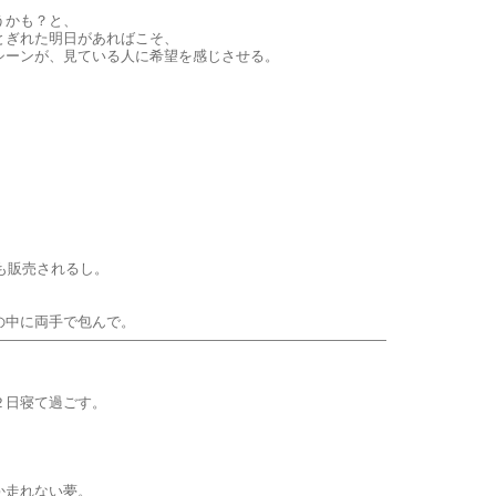
うかも？と、
とぎれた明日があればこそ、
シーンが、見ている人に希望を感じさせる。
Dも販売されるし。
の中に両手で包んで。
２日寝て過ごす。
か走れない夢。