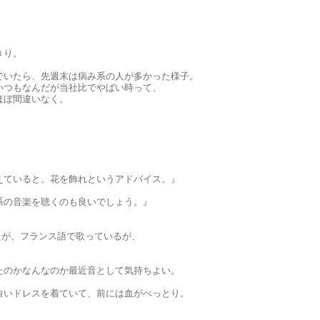
きり。
でいたら、先週末は病み系の人が多かった様子。
いつもなんだが当社比でやばい時って、
ほぼ間違いなく。
えていると。花を飾れというアドバイス。』
系の音楽を聴くのも良いでしょう。』
ましたが、フランス語で歌っているが、
たのかなんなのか最近音として気持ちよい。
白いドレスを着ていて、前には血がべっとり。