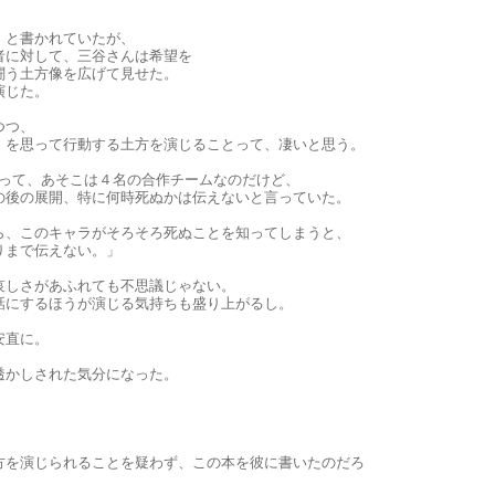
』と書かれていたが、
者に対して、三谷さんは希望を
闘う土方像を広げて見せた。
演じた。
つつ、
』を思って行動する土方を演じることって、凄いと思う。
あって、あそこは４名の合作チームなのだけど、
の後の展開、特に何時死ぬかは伝えないと言っていた。
ら、このキャラがそろそろ死ぬことを知ってしまうと、
りまで伝えない。」
哀しさがあふれても不思議じゃない。
話にするほうが演じる気持ちも盛り上がるし。
安直に。
透かしされた気分になった。
方を演じられることを疑わず、この本を彼に書いたのだろ