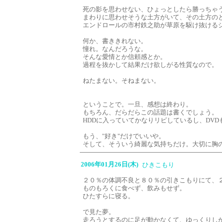
死の影を思わせない、ひょっとしたら勝っちゃ
まわりに思わせそうな土方がいて、その土方の
エンドロールの市村鉄之助が草原を駆け抜ける
何か、書ききれない。
憧れ。なんだろうな。
そんな愛情とか信頼感とか。
過程を抜かして結果だけ欲しがる性質なので。
ねたまない。そねまない。
ということで。一旦、感想は終わり。
もちろん、だらだらこの話題は書くでしょう。
HDDに入っていてかなりリピしているし、DV
もう、"好き"だけでいいや。
そして、そういう綺麗な気持ちだけ。大切に胸
2006年01月26日(木)
ひきこもり
２０％の体調不良と８０％の引きこもりにて、
ものもろくに食べず、飲みもせず。
ひたすらに寝る。
で見た夢。
走ろうとするのに足が動かなくて、ゆっくりし