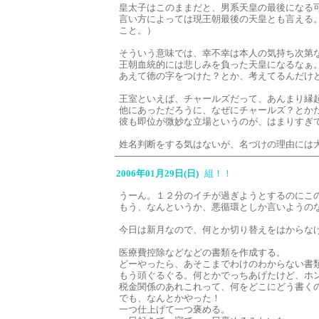
皇太子はこのままだと、男系天皇の最後になる
言い方によっては現王朝最後の天皇とも言える
こと。）
そういう意味では、幸不幸は本人の気持ち次第
王朝血統的には悲しみを負った天皇になるなぁ
あえて徳の字をつけた？とか、考えてるんだけ
王室といえば、チャールズだって、あんまり縁起
他にあっただろうに、なぜにチャールズ？とか
彼も即位が微妙な立場というのが、はまりすぎ
姓名判断をする気はないが、名づけの理由には
2006年01月29日(日)
組！！
うーん。１２分のイチが過ぎようとするのにこ
もう、なんというか、悪循環としか言いようの
今日は新月なので、何とか切り替えをはからな
医療費控除などなどの書類を作成する。
どーやったら、あそこまでわけのわからない書
もう頭ぐるぐる。何とかでっちあげたけど、ホ
税金関係のあれこれって、何をどこにどう書く
でも、なんとかやった！
一つ仕上げて一つ褒める。