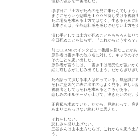
信頼の強さを一番感じた。
ほぼ日に『土方が死ぬのを見に来たんでしょう
まさにそういう悲嘆を１００％待ち受ける視聴
死に場所を求める土方ではなく、生きるために
山本さんは、全然悲壮感を感じさせない土方を
演じ手としては土方が死ぬことをもちろん知り
今日死ぬことを知らず、『これからどうする？
前にCLAMPのインタビュー番組を見たことが
原作者は書き手の他３名に対して、キャラのそ
そのことを思い出した。
原作者が言うには、「書き手は感受性が強いか
絵に哀しさがにじみ出てしまう。だからぎりぎ
死ぬ話って演じる本人は知っている。無意識に
それに意図的に表に出すのもよく見る。哀しい
視聴者としてもそれを求めるところがある。
悲しみのボルテージが上げて、泣きたいのだ。
正直私も求めていた。だから、見終わって、肩
あまりにあっけない終わりに思えた。
それをしない。
悲しみを盛り上げない。
三谷さんは山本土方ならば、これからを思う土
う。