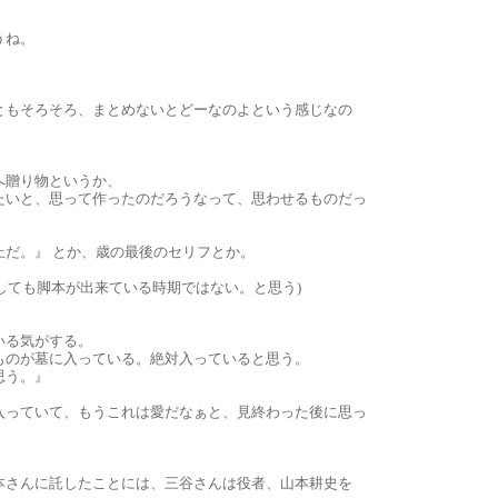
うね。
ともそろそろ、まとめないとどーなのよという感じなの
へ贈り物というか、
たいと、思って作ったのだろうなって、思わせるものだっ
だ。』 とか、歳の最後のセリフとか。
としても脚本が出来ている時期ではない。と思う)
いる気がする。
ものが墓に入っている。絶対入っていると思う。
思う。』
入っていて、もうこれは愛だなぁと、見終わった後に思っ
本さんに託したことには、三谷さんは役者、山本耕史を