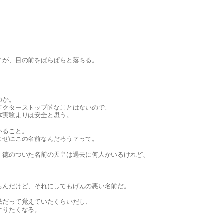
ィが、目の前をぱらぱらと落ちる。
のか。
ドクターストップ的なことはないので、
体実験よりは安全と思う。
いること。
なぜにこの名前なんだろう？って。
、徳のついた名前の天皇は過去に何人かいるけれど、
るんだけど、それにしてもげんの悪い名前だ。
民だって覚えていたくらいだし、
ぐりたくなる。