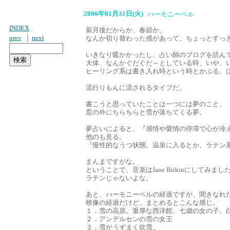
2006年01月31日(火)
ハーモニーベル
INDEX
新月後だからか、春節か。
｜
prev
next
なんか切り替わった感があって、ちょっとすっ
いきなり暖かかったし、占い師のブログを読ん
大体、なんかぐだぐだ～としている時、いや、
ヒーリング系は書き入れ時という時とかぶる。
流行りもんに流されるタイプだ。
書こうと思っていたことは一つには夢のこと。
窓の外にちらちらと雪が落ちてくる夢。
夢占いによると、『感情や愛情の停滞で心が冷
他のも見る。
『慢性的なうつ状態。温泉に入るとか、ラテン
まんまですがな。
ということで、音楽はJane Birkinにしてみ
ラテンじゃないよな。
あと、ハーモニーベルの経過ですが、聞きなれ
映像の経過だけど、まとめるとこんな感じ。
１．雪の高原。重厚な西洋館。七歳の女の子。
２．アンデルセンの雪の女王
３．雪がうずまく吹雪。