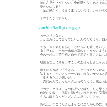
特に左足が上がらない。全然動かないわけでは
夢占いによると、
『足が動かず、うまく走れないのは、いらいら
そのまんまですから。
2006年01月24日(火)
生きろ！
あーだりぃなぁ。
とか言葉にして言ってはいかんのだろうな。自
でも、やる気ありあり、というのも嘘くさいし
山を登るのに一歩一歩積み重ねるしかないよう
今の一歩にご苦労様と自分で満足することにし
地図もなしに踏み出すことのあほらしさは考え
組！の４８話で『生きろ。』というセリフがあ
詰まるところのメッセージはこれなのかなぁと
『生きるための闘いだ。』
『先に死んでいったものたちのために、俺たち
アガサ・クリスティの作品で短編だったと思う
自殺に失敗して病院に運び込まれた患者に看護
うろおぼえなんだけどこんな感じのことを。
あなたがそこにたまたまそこに居たがために、